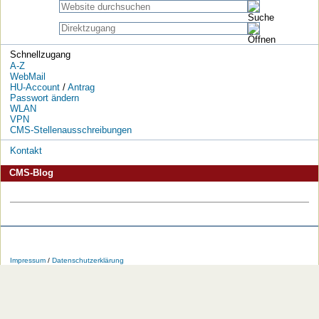
Schnellzugang
A-Z
WebMail
HU-Account
/
Antrag
Passwort ändern
WLAN
VPN
CMS-Stellenausschreibungen
Kontakt
CMS-Blog
Die
Die
Die
Die
Die
Die
HU
HU
HU
HU
RSS-
HU
Impressum
/
Datenschutzerklärung
bei
bei
bei
bei
Feeds
im
Facebook
Twitter
YouTube
iTunes
der
WWW
HU