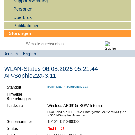
Support/Beratung
Personen
Überblick
Publikationen
Störungen
Deutsch
English
Sprachauswahl
search-menu
Humboldt-
WLAN-Status 06.08.2026 05:21:44
Universität
AP-Sophie22a-3.11
zu
Berlin
Standort:
Berlin-Mitte
>
Sophienstr. 22a
-
Hinweise /
Bemerkungen:
Computer-
Hardware:
Wireless AP3915i-ROW Internal
und
Dual Band AP, IEEE 802.11a/b/g/n/ac, 2x2:2 MIMO (867
Medienservice
+ 300 MBit/s), int. Antennen
Seriennummer:
1940Y-1340400000
Status:
Nicht i. O.