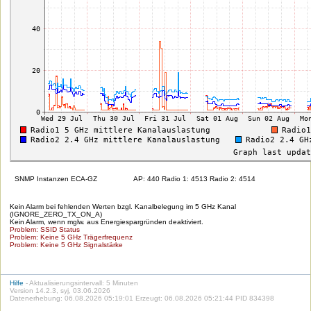
SNMP Instanzen ECA-GZ
AP: 440 Radio 1: 4513 Radio 2: 4514
Kein Alarm bei fehlenden Werten bzgl. Kanalbelegung im 5 GHz Kanal
(IGNORE_ZERO_TX_ON_A)
Kein Alarm, wenn mglw. aus Energiespargründen deaktiviert.
Problem: SSID Status
Problem: Keine 5 GHz Trägerfrequenz
Problem: Keine 5 GHz Signalstärke
Hilfe
- Aktualisierungsintervall: 5 Minuten
Version 14.2.3, syj, 03.06.2026
Datenerhebung: 06.08.2026 05:19:01 Erzeugt: 06.08.2026 05:21:44 PID 834398