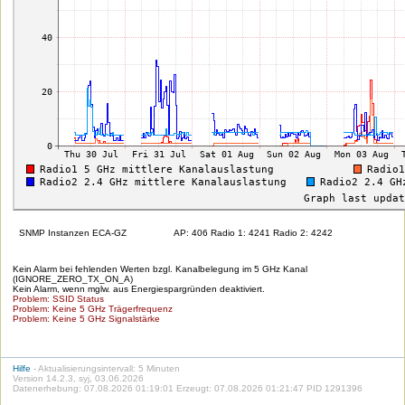
SNMP Instanzen ECA-GZ
AP: 406 Radio 1: 4241 Radio 2: 4242
Kein Alarm bei fehlenden Werten bzgl. Kanalbelegung im 5 GHz Kanal
(IGNORE_ZERO_TX_ON_A)
Kein Alarm, wenn mglw. aus Energiespargründen deaktiviert.
Problem: SSID Status
Problem: Keine 5 GHz Trägerfrequenz
Problem: Keine 5 GHz Signalstärke
Hilfe
- Aktualisierungsintervall: 5 Minuten
Version 14.2.3, syj, 03.06.2026
Datenerhebung: 07.08.2026 01:19:01 Erzeugt: 07.08.2026 01:21:47 PID 1291396