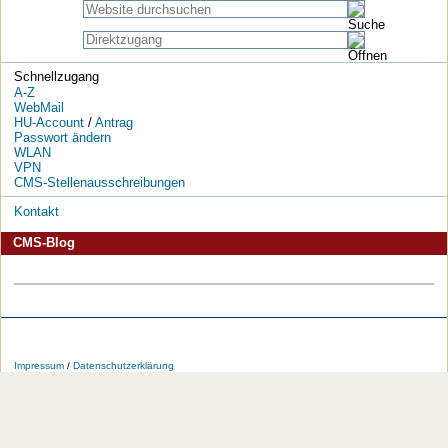
Schnellzugang
A-Z
WebMail
HU-Account
/
Antrag
Passwort ändern
WLAN
VPN
CMS-Stellenausschreibungen
Kontakt
CMS-Blog
Die
Die
Die
Die
Die
Die
HU
HU
HU
HU
RSS-
HU
Impressum
/
Datenschutzerklärung
bei
bei
bei
bei
Feeds
im
Facebook
Twitter
YouTube
iTunes
der
WWW
HU