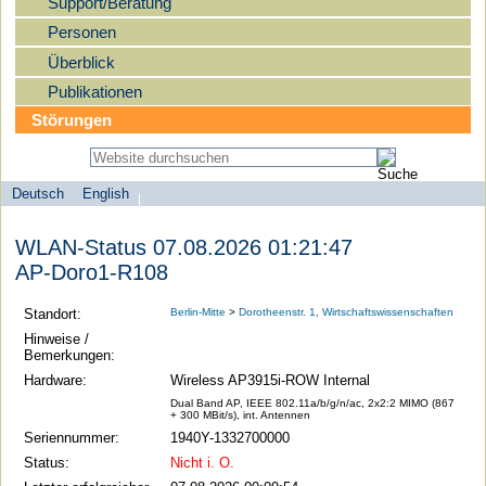
Support/Beratung
Personen
Überblick
Publikationen
Störungen
Deutsch
English
Sprachauswahl
search-menu
Humboldt-
WLAN-Status 07.08.2026 01:21:47
Universität
AP-Doro1-R108
zu
Berlin
Standort:
Berlin-Mitte
>
Dorotheenstr. 1, Wirtschaftswissenschaften
-
Hinweise /
Bemerkungen:
Computer-
Hardware:
Wireless AP3915i-ROW Internal
und
Dual Band AP, IEEE 802.11a/b/g/n/ac, 2x2:2 MIMO (867
Medienservice
+ 300 MBit/s), int. Antennen
Seriennummer:
1940Y-1332700000
Status:
Nicht i. O.