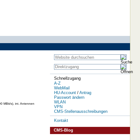
Schnellzugang
A-Z
WebMail
HU-Account
/
Antrag
Passwort ändern
WLAN
 MBit/s), int. Antennen
VPN
CMS-Stellenausschreibungen
Kontakt
CMS-Blog