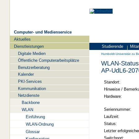
Computer- und Medienservice
Aktuelles
Navigation
Dienstleistungen
Studierende
Mitar
Zielgruppen
Humboldt-
Digitale Medien
Humboldt-Universität zu Be
Universität
Öffentliche Computerarbeitsplätze
WLAN-Status 
zu
Benutzerberatung
AP-UdL6-207
Berlin
Kalender
PKI-Services
-
Standort:
Kommunikation
Computer-
Hinweise / Bemerk
Netzdienste
und
Hardware:
Backbone
Medienservice
Seriennummer:
WLAN
Laufzeit:
Einführung
Status:
WLAN-Ordnung
Letzter erfolgreiche
Glossar
Switchport:
Konfiguration