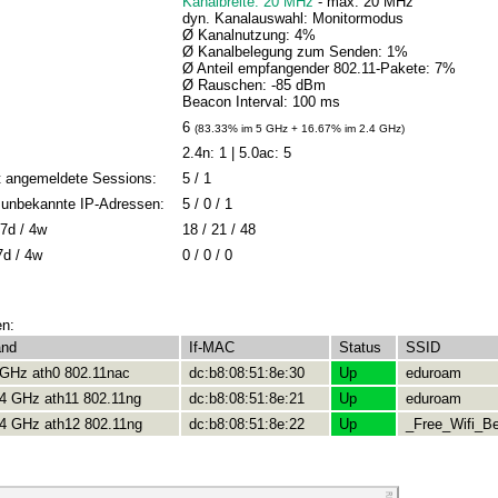
Kanalbreite: 20 MHz
- max: 20 MHz
dyn. Kanalauswahl: Monitormodus
Ø Kanalnutzung: 4%
Ø Kanalbelegung zum Senden: 1%
Ø Anteil empfangender 802.11-Pakete: 7%
Ø Rauschen: -85 dBm
Beacon Interval: 100 ms
6
(83.33% im 5 GHz + 16.67% im 2.4 GHz)
2.4n: 1 | 5.0ac: 5
t angemeldete Sessions:
5 / 1
 / unbekannte IP-Adressen:
5 / 0 / 1
7d / 4w
18 / 21 / 48
7d / 4w
0 / 0 / 0
en:
and
If-MAC
Status
SSID
 GHz ath0 802.11nac
dc:b8:08:51:8e:30
Up
eduroam
.4 GHz ath11 802.11ng
dc:b8:08:51:8e:21
Up
eduroam
.4 GHz ath12 802.11ng
dc:b8:08:51:8e:22
Up
_Free_Wifi_Be