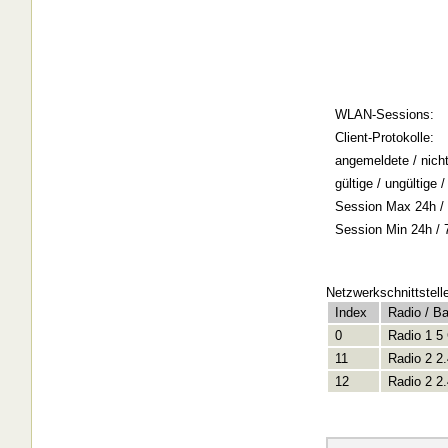
WLAN-Sessions:
Client-Protokolle:
angemeldete / nich
gültige / ungültige
Session Max 24h / 
Session Min 24h / 
Netzwerkschnittstell
Index
Radio / B
0
Radio 1 5
11
Radio 2 2
12
Radio 2 2