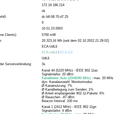
172.19.186.214
ok
eth0:
dc:b8:08:70:d7:25
0
10.51.23.0003
ne Clients):
5700 mW
e:
20.323,16 Wh (seit dem 02.10.2022 21:29:02)
ECA-UdL6
ECA-UdL6
/
ECA-GZ
UdL6
der Serververbindung:
3s
Kanal 44 (5220 MHz) - IEEE 802.11ac
Signalstärke: 20 dBm
Kanalbreite: Auto (20/40/80 MHz)
- max: 20 MHz
dyn. Kanalauswahl: Monitormodus
Ø Kanalnutzung: 7%
Ø Kanalbelegung zum Senden: 1%
Ø Anteil empfangender 802.11-Pakete: 6%
Ø Rauschen: -87 dBm
Beacon Interval: 100 ms
Kanal 1 (2412 MHz) - IEEE 802.11gn
Signalstärke: 4 dBm