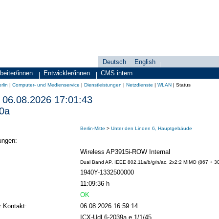
Deutsch
English
Sprachauswahl
search-menu
beiter/innen
Entwickler/innen
CMS intern
rlin
|
Computer- und Medienservice
|
Dienstleistungen
|
Netzdienste
|
WLAN
|
Status
06.08.2026 17:01:43
0a
Berlin-Mitte
>
Unter den Linden 6, Hauptgebäude
ungen:
Wireless AP3915i-ROW Internal
Dual Band AP, IEEE 802.11a/b/g/n/ac, 2x2:2 MIMO (867 + 300
1940Y-1332500000
11:09:36 h
OK
r Kontakt:
06.08.2026 16:59:14
ICX-UdL6-2039a e 1/1/45