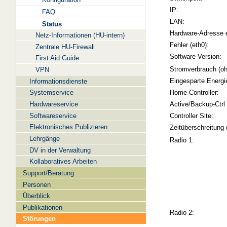
IP:
FAQ
LAN:
Status
Hardware-Adresse 
Netz-Informationen (HU-intern)
Fehler (eth0):
Zentrale HU-Firewall
Software Version:
First Aid Guide
Stromverbrauch (oh
VPN
Eingesparte Energi
Informationsdienste
Systemservice
Home-Controller:
Hardwareservice
Active/Backup-Ctrl
Softwareservice
Controller Site:
Elektronisches Publizieren
Zeitüberschreitung 
Lehrgänge
Radio 1:
DV in der Verwaltung
Kollaboratives Arbeiten
Support/Beratung
Personen
Überblick
Publikationen
Radio 2:
Störungen