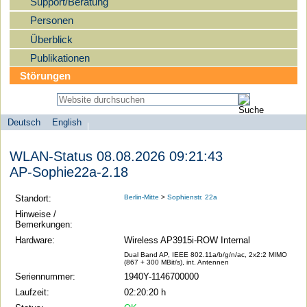
Support/Beratung
Personen
Überblick
Publikationen
Störungen
Deutsch
English
Sprachauswahl
search-menu
Humboldt-
WLAN-Status 08.08.2026 09:21:43
Universität
AP-Sophie22a-2.18
zu
Berlin
Standort:
Berlin-Mitte
>
Sophienstr. 22a
-
Hinweise /
Bemerkungen:
Computer-
Hardware:
Wireless AP3915i-ROW Internal
und
Dual Band AP, IEEE 802.11a/b/g/n/ac, 2x2:2 MIMO
Medienservice
(867 + 300 MBit/s), int. Antennen
Seriennummer:
1940Y-1146700000
Laufzeit:
02:20:20 h