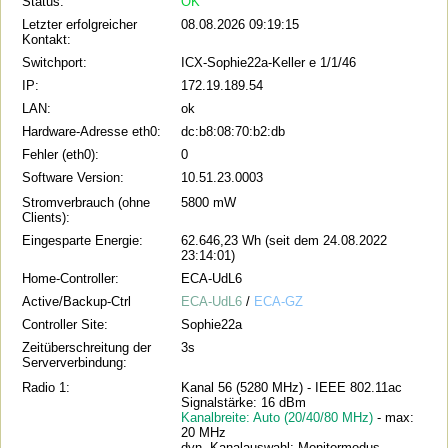
Status:
OK
Letzter erfolgreicher
08.08.2026 09:19:15
Kontakt:
Switchport:
ICX-Sophie22a-Keller e 1/1/46
IP:
172.19.189.54
LAN:
ok
Hardware-Adresse eth0:
dc:b8:08:70:b2:db
Fehler (eth0):
0
Software Version:
10.51.23.0003
Stromverbrauch (ohne
5800 mW
Clients):
Eingesparte Energie:
62.646,23 Wh (seit dem 24.08.2022
23:14:01)
Home-Controller:
ECA-UdL6
Active/Backup-Ctrl
ECA-UdL6
/
ECA-GZ
Controller Site:
Sophie22a
Zeitüberschreitung der
3s
Serververbindung:
Radio 1:
Kanal 56 (5280 MHz) - IEEE 802.11ac
Signalstärke: 16 dBm
Kanalbreite: Auto (20/40/80 MHz)
- max:
20 MHz
dyn. Kanalauswahl: Monitormodus