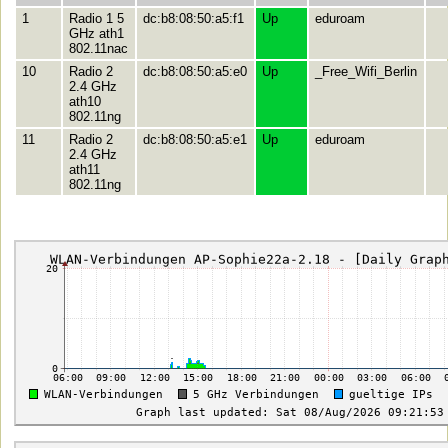
1
Radio 1 5
dc:b8:08:50:a5:f1
Up
eduroam
GHz ath1
802.11nac
10
Radio 2
dc:b8:08:50:a5:e0
Up
_Free_Wifi_Berlin
2.4 GHz
ath10
802.11ng
11
Radio 2
dc:b8:08:50:a5:e1
Up
eduroam
2.4 GHz
ath11
802.11ng