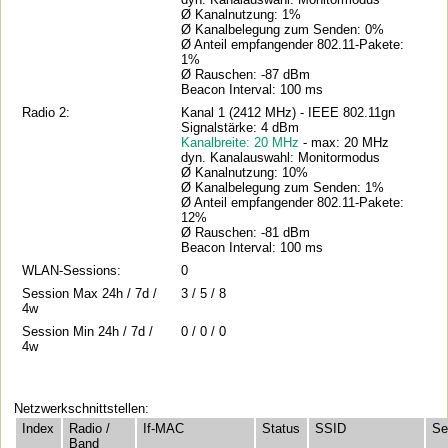
Ø Kanalnutzung: 1%
Ø Kanalbelegung zum Senden: 0%
Ø Anteil empfangender 802.11-Pakete:
1%
Ø Rauschen: -87 dBm
Beacon Interval: 100 ms
Radio 2:
Kanal 1 (2412 MHz) - IEEE 802.11gn
Signalstärke: 4 dBm
Kanalbreite: 20 MHz
- max: 20 MHz
dyn. Kanalauswahl: Monitormodus
Ø Kanalnutzung: 10%
Ø Kanalbelegung zum Senden: 1%
Ø Anteil empfangender 802.11-Pakete:
12%
Ø Rauschen: -81 dBm
Beacon Interval: 100 ms
WLAN-Sessions:
0
Session Max 24h / 7d /
3 / 5 / 8
4w
Session Min 24h / 7d /
0 / 0 / 0
4w
Netzwerkschnittstellen:
Index
Radio /
If-MAC
Status
SSID
Se
Band