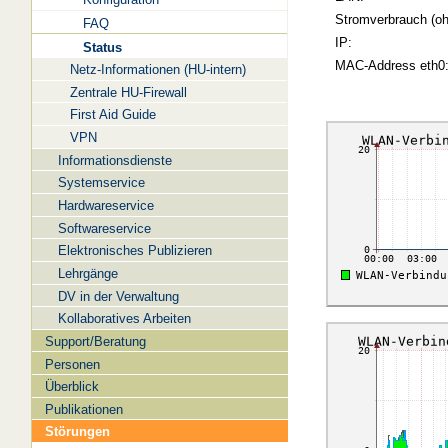
Stromverbrauch (oh
FAQ
IP:
Status
MAC-Address eth0
Netz-Informationen (HU-intern)
Zentrale HU-Firewall
First Aid Guide
VPN
Informationsdienste
Systemservice
Hardwareservice
Softwareservice
Elektronisches Publizieren
Lehrgänge
DV in der Verwaltung
Kollaboratives Arbeiten
Support/Beratung
Personen
Überblick
Publikationen
Störungen