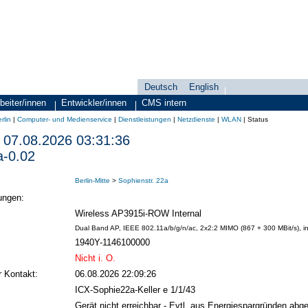
Deutsch
English
Sprachauswahl
search-menu
beiter/innen
Entwickler/innen
CMS intern
rlin
|
Computer- und Medienservice
|
Dienstleistungen
|
Netzdienste
|
WLAN
|
Status
07.08.2026 03:31:36
a-0.02
Berlin-Mitte
>
Sophienstr. 22a
ungen:
Wireless AP3915i-ROW Internal
Dual Band AP, IEEE 802.11a/b/g/n/ac, 2x2:2 MIMO (867 + 300 MBit/s), i
1940Y-1146100000
Nicht i. O.
r Kontakt:
06.08.2026 22:09:26
ICX-Sophie22a-Keller e 1/1/43
Gerät nicht erreichbar - Evtl. aus Energiespargründen abge