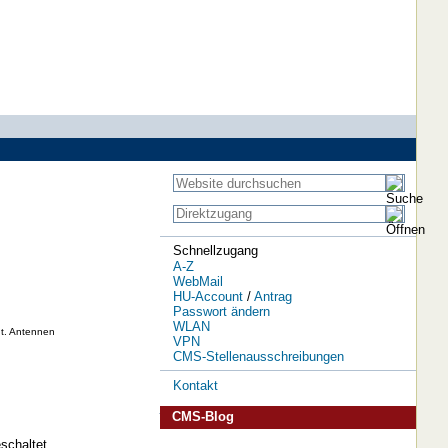
Schnellzugang
A-Z
WebMail
HU-Account
/
Antrag
Passwort ändern
WLAN
nt. Antennen
VPN
CMS-Stellenausschreibungen
Kontakt
CMS-Blog
schaltet.