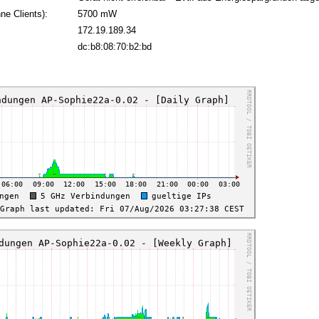
ne Clients):
5700 mW
172.19.189.34
:
dc:b8:08:70:b2:bd