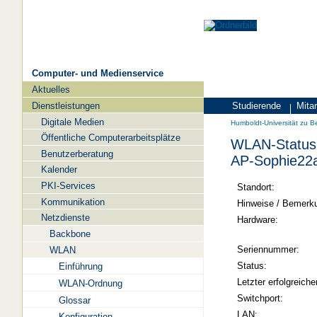
Computer- und Medienservice
Aktuelles
Navigation
Dienstleistungen
Studierende
Mitar
Zielgruppen
Humboldt-
Digitale Medien
Humboldt-Universität zu Be
Universität
Öffentliche Computerarbeitsplätze
WLAN-Status 
zu
Benutzerberatung
AP-Sophie22
Berlin
Kalender
PKI-Services
-
Standort:
Kommunikation
Computer-
Hinweise / Bemerk
Netzdienste
und
Hardware:
Backbone
Medienservice
Seriennummer:
WLAN
Status:
Einführung
Letzter erfolgreiche
WLAN-Ordnung
Switchport:
Glossar
LAN:
Konfiguration