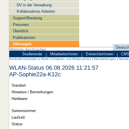
DV in der Verwaltung
Kollaboratives Arbeiten
Support/Beratung
Personen
Überblick
Publikationen
Störungen
Deutsc
Sprachau
Studierende
Mitarbeiter/innen
Entwickler/innen
CMS 
Zielgruppen
Humboldt-
Humboldt-Universität zu Berlin
|
Computer- und Medienservice
|
Dienstleistungen
|
Netzdie
Universität
WLAN-Status 06.08.2026 11:21:57
zu
AP-Sophie22a-K12c
Berlin
Standort:
-
Hinweise / Bemerkungen:
Computer-
Hardware:
und
Medienservice
Seriennummer:
Laufzeit:
Status: