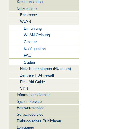
Kommunikation
Netzdienste
Backbone
WLAN
Einführung
WLAN-Ordnung
Glossar
Konfiguration
FAQ
Status
Netz-Informationen (HU-intern)
Zentrale HU-Firewall
First Aid Guide
VPN
Informationsdienste
Systemservice
Hardwareservice
Softwareservice
Elektronisches Publizieren
Lehrgänge