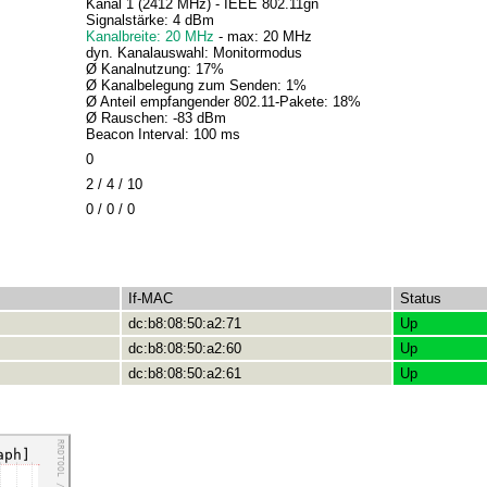
Kanal 1 (2412 MHz) - IEEE 802.11gn
Signalstärke: 4 dBm
Kanalbreite: 20 MHz
- max: 20 MHz
dyn. Kanalauswahl: Monitormodus
Ø Kanalnutzung: 17%
Ø Kanalbelegung zum Senden: 1%
Ø Anteil empfangender 802.11-Pakete: 18%
Ø Rauschen: -83 dBm
Beacon Interval: 100 ms
0
2 / 4 / 10
0 / 0 / 0
If-MAC
Status
dc:b8:08:50:a2:71
Up
dc:b8:08:50:a2:60
Up
dc:b8:08:50:a2:61
Up