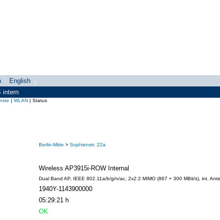
h
English
swahl
search-menu
intern
nste
|
WLAN
|
Status
Berlin-Mitte
>
Sophienstr. 22a
Wireless AP3915i-ROW Internal
Dual Band AP, IEEE 802.11a/b/g/n/ac, 2x2:2 MIMO (867 + 300 MBit/s), int. An
1940Y-1143900000
05:29:21 h
OK