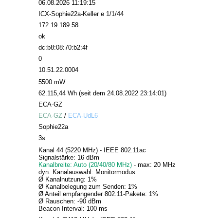
06.08.2026 11:19:15
ICX-Sophie22a-Keller e 1/1/44
172.19.189.58
ok
dc:b8:08:70:b2:4f
0
10.51.22.0004
5500 mW
62.115,44 Wh (seit dem 24.08.2022 23:14:01)
ECA-GZ
ECA-GZ
/
ECA-UdL6
Sophie22a
3s
Kanal 44 (5220 MHz) - IEEE 802.11ac
Signalstärke: 16 dBm
Kanalbreite: Auto (20/40/80 MHz)
- max: 20 MHz
dyn. Kanalauswahl: Monitormodus
Ø Kanalnutzung: 1%
Ø Kanalbelegung zum Senden: 1%
Ø Anteil empfangender 802.11-Pakete: 1%
Ø Rauschen: -90 dBm
Beacon Interval: 100 ms