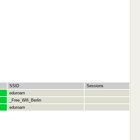
SSID
Sessions
eduroam
_Free_Wifi_Berlin
eduroam