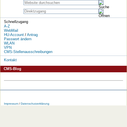
Schnellzugang
A-Z
WebMail
HU-Account
/
Antrag
Passwort ändern
WLAN
VPN
CMS-Stellenausschreibungen
Kontakt
CMS-Blog
Die
Die
Die
Die
Die
Die
HU
HU
HU
HU
RSS-
HU
Impressum
/
Datenschutzerklärung
bei
bei
bei
bei
Feeds
im
Facebook
Twitter
YouTube
iTunes
der
WWW
HU