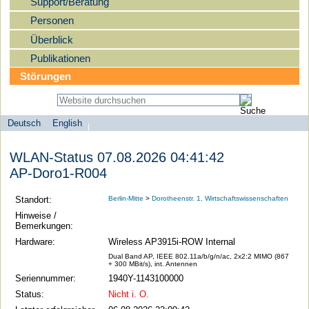
Support/Beratung
Personen
Überblick
Publikationen
Störungen
Deutsch
English
Sprachauswahl
search-menu
Humboldt-
WLAN-Status 07.08.2026 04:41:42
Universität
AP-Doro1-R004
zu
Berlin
Standort:
Berlin-Mitte
>
Dorotheenstr. 1, Wirtschaftswissenschaften
-
Hinweise /
Bemerkungen:
Computer-
Hardware:
Wireless AP3915i-ROW Internal
und
Dual Band AP, IEEE 802.11a/b/g/n/ac, 2x2:2 MIMO (867
Medienservice
+ 300 MBit/s), int. Antennen
Seriennummer:
1940Y-1143100000
Status:
Nicht i. O.