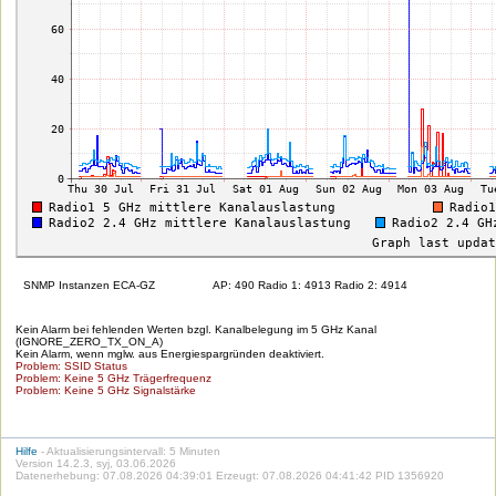
SNMP Instanzen ECA-GZ
AP: 490 Radio 1: 4913 Radio 2: 4914
Kein Alarm bei fehlenden Werten bzgl. Kanalbelegung im 5 GHz Kanal
(IGNORE_ZERO_TX_ON_A)
Kein Alarm, wenn mglw. aus Energiespargründen deaktiviert.
Problem: SSID Status
Problem: Keine 5 GHz Trägerfrequenz
Problem: Keine 5 GHz Signalstärke
Hilfe
- Aktualisierungsintervall: 5 Minuten
Version 14.2.3, syj, 03.06.2026
Datenerhebung: 07.08.2026 04:39:01 Erzeugt: 07.08.2026 04:41:42 PID 1356920