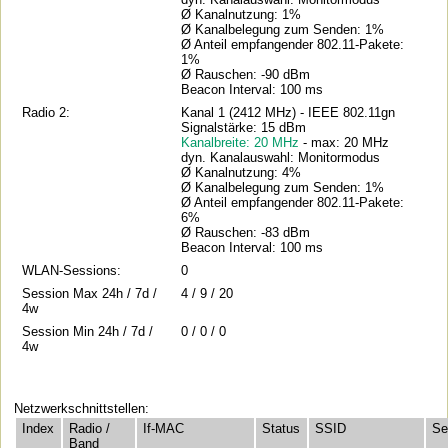
Ø Kanalnutzung: 1%
Ø Kanalbelegung zum Senden: 1%
Ø Anteil empfangender 802.11-Pakete:
1%
Ø Rauschen: -90 dBm
Beacon Interval: 100 ms
Radio 2:
Kanal 1 (2412 MHz) - IEEE 802.11gn
Signalstärke: 15 dBm
Kanalbreite: 20 MHz
- max: 20 MHz
dyn. Kanalauswahl: Monitormodus
Ø Kanalnutzung: 4%
Ø Kanalbelegung zum Senden: 1%
Ø Anteil empfangender 802.11-Pakete:
6%
Ø Rauschen: -83 dBm
Beacon Interval: 100 ms
WLAN-Sessions:
0
Session Max 24h / 7d /
4 / 9 / 20
4w
Session Min 24h / 7d /
0 / 0 / 0
4w
Netzwerkschnittstellen:
Index
Radio /
If-MAC
Status
SSID
Se
Band