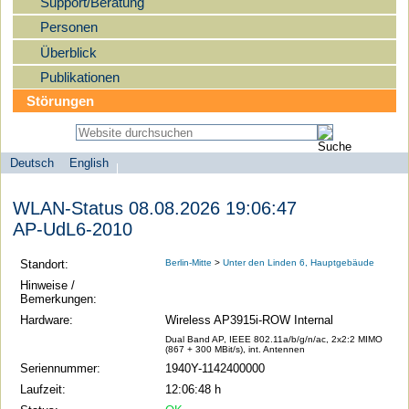
Support/Beratung
Personen
Überblick
Publikationen
Störungen
Deutsch
English
Sprachauswahl
search-menu
Humboldt-
WLAN-Status 08.08.2026 19:06:47
Universität
AP-UdL6-2010
zu
Berlin
Standort:
Berlin-Mitte
>
Unter den Linden 6, Hauptgebäude
-
Hinweise /
Bemerkungen:
Computer-
Hardware:
Wireless AP3915i-ROW Internal
und
Dual Band AP, IEEE 802.11a/b/g/n/ac, 2x2:2 MIMO
Medienservice
(867 + 300 MBit/s), int. Antennen
Seriennummer:
1940Y-1142400000
Laufzeit:
12:06:48 h