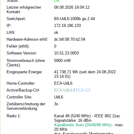
Status:
OK
Letzter erfolgreicher
08.08.2026 19:04:12
Kontakt:
Switchport:
B5-UdL6-1008b ge.2.44
IP:
172.19.186.133
LAN:
ok
Hardware-Adresse eth0:
dc:b8:08:70:b2:04
Fehler (eth0):
0
Software Version:
10.51.23.0003
Stromverbrauch (ohne
5900 mW
Clients):
Eingesparte Energie:
41.738,71 Wh (seit dem 24.08.2022
23:14:01)
Home-Controller:
ECA-UdL6
Active/Backup-Ctrl
ECA-UdL6
/
ECA-GZ
Controller Site:
UdL6
Zeitüberschreitung der
3s
Serververbindung:
Radio 1:
Kanal 48 (5240 MHz) - IEEE 802.11ac
Signalstärke: 16 dBm
Kanalbreite: Auto (20/40/80 MHz)
- max:
20 MHz
dyn. Kanalauswahl: Monitormodus