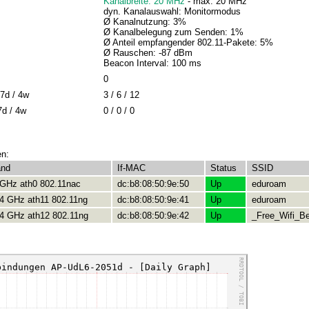
Kanalbreite: 20 MHz
- max: 20 MHz
dyn. Kanalauswahl: Monitormodus
Ø Kanalnutzung: 3%
Ø Kanalbelegung zum Senden: 1%
Ø Anteil empfangender 802.11-Pakete: 5%
Ø Rauschen: -87 dBm
Beacon Interval: 100 ms
0
7d / 4w
3 / 6 / 12
7d / 4w
0 / 0 / 0
en:
and
If-MAC
Status
SSID
 GHz ath0 802.11nac
dc:b8:08:50:9e:50
Up
eduroam
.4 GHz ath11 802.11ng
dc:b8:08:50:9e:41
Up
eduroam
.4 GHz ath12 802.11ng
dc:b8:08:50:9e:42
Up
_Free_Wifi_Be