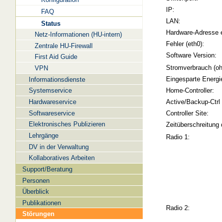
IP:
FAQ
LAN:
Status
Hardware-Adresse 
Netz-Informationen (HU-intern)
Fehler (eth0):
Zentrale HU-Firewall
Software Version:
First Aid Guide
Stromverbrauch (oh
VPN
Eingesparte Energi
Informationsdienste
Systemservice
Home-Controller:
Hardwareservice
Active/Backup-Ctrl
Softwareservice
Controller Site:
Elektronisches Publizieren
Zeitüberschreitung 
Lehrgänge
Radio 1:
DV in der Verwaltung
Kollaboratives Arbeiten
Support/Beratung
Personen
Überblick
Publikationen
Radio 2:
Störungen