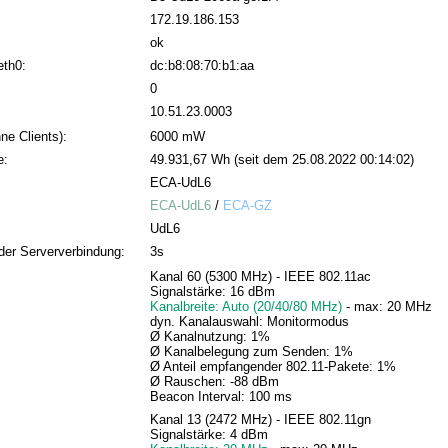
172.19.186.153
ok
eth0:
dc:b8:08:70:b1:aa
0
10.51.23.0003
ne Clients):
6000 mW
e:
49.931,67 Wh (seit dem 25.08.2022 00:14:02)
ECA-UdL6
ECA-UdL6
/
ECA-GZ
UdL6
der Serververbindung:
3s
Kanal 60 (5300 MHz) - IEEE 802.11ac
Signalstärke: 16 dBm
Kanalbreite: Auto (20/40/80 MHz)
- max: 20 MHz
dyn. Kanalauswahl: Monitormodus
Ø Kanalnutzung: 1%
Ø Kanalbelegung zum Senden: 1%
Ø Anteil empfangender 802.11-Pakete: 1%
Ø Rauschen: -88 dBm
Beacon Interval: 100 ms
Kanal 13 (2472 MHz) - IEEE 802.11gn
Signalstärke: 4 dBm