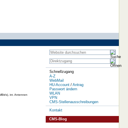
Schnellzugang
A-Z
WebMail
HU-Account
/
Antrag
Passwort ändern
WLAN
it/s), int. Antennen
VPN
CMS-Stellenausschreibungen
Kontakt
CMS-Blog