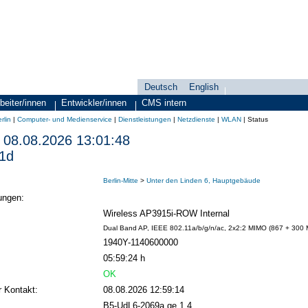
Deutsch
English
Sprachauswahl
search-menu
beiter/innen
Entwickler/innen
CMS intern
rlin
|
Computer- und Medienservice
|
Dienstleistungen
|
Netzdienste
|
WLAN
|
Status
08.08.2026 13:01:48
1d
Berlin-Mitte
>
Unter den Linden 6, Hauptgebäude
ungen:
Wireless AP3915i-ROW Internal
Dual Band AP, IEEE 802.11a/b/g/n/ac, 2x2:2 MIMO (867 + 300 MB
1940Y-1140600000
05:59:24 h
OK
r Kontakt:
08.08.2026 12:59:14
B5-UdL6-2069a ge.1.4