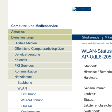
Computer- und Medienservice
Aktuelles
Navigation
Dienstleistungen
Studierende
Mitar
Zielgruppen
Humboldt-
Digitale Medien
Humboldt-Universität zu Be
Universität
Öffentliche Computerarbeitsplätze
WLAN-Status 
zu
Benutzerberatung
AP-UdL6-205
Berlin
Kalender
PKI-Services
-
Standort:
Kommunikation
Computer-
Hinweise / Bemerk
Netzdienste
und
Hardware:
Backbone
Medienservice
Seriennummer:
WLAN
Laufzeit:
Einführung
Status:
WLAN-Ordnung
Letzter erfolgreiche
Glossar
Switchport:
Konfiguration