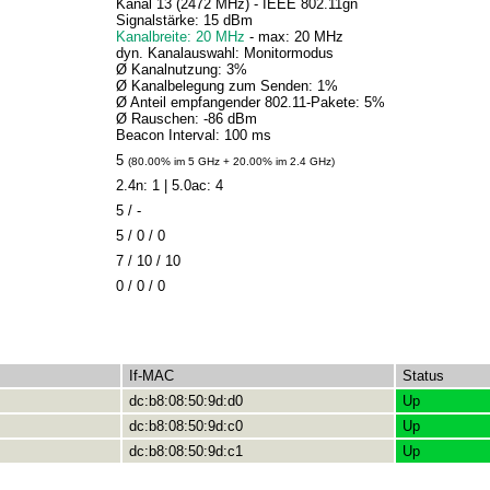
Kanal 13 (2472 MHz) - IEEE 802.11gn
Signalstärke: 15 dBm
Kanalbreite: 20 MHz
- max: 20 MHz
dyn. Kanalauswahl: Monitormodus
Ø Kanalnutzung: 3%
Ø Kanalbelegung zum Senden: 1%
Ø Anteil empfangender 802.11-Pakete: 5%
Ø Rauschen: -86 dBm
Beacon Interval: 100 ms
5
(80.00% im 5 GHz + 20.00% im 2.4 GHz)
2.4n: 1 | 5.0ac: 4
5 / -
5 / 0 / 0
7 / 10 / 10
0 / 0 / 0
If-MAC
Status
dc:b8:08:50:9d:d0
Up
dc:b8:08:50:9d:c0
Up
dc:b8:08:50:9d:c1
Up