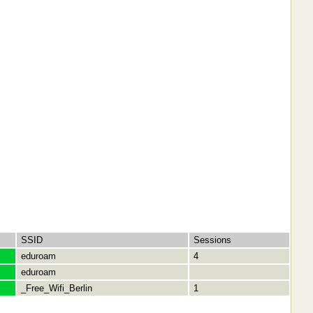
SSID
Sessions
eduroam
4
eduroam
_Free_Wifi_Berlin
1