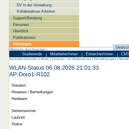
DV in der Verwaltung
Kollaboratives Arbeiten
Support/Beratung
Personen
Überblick
Publikationen
Störungen
Deutsc
Sprachau
Studierende
Mitarbeiter/innen
Entwickler/innen
CMS 
Zielgruppen
Humboldt-
Humboldt-Universität zu Berlin
|
Computer- und Medienservice
|
Dienstleistungen
|
Netzdie
Universität
WLAN-Status 06.08.2026 21:01:33
zu
AP-Doro1-R102
Berlin
Standort:
-
Hinweise / Bemerkungen:
Computer-
Hardware:
und
Medienservice
Seriennummer:
Laufzeit:
Status: