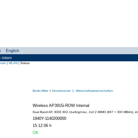
h
English
swahl
search-menu
intern
nste
|
WLAN
|
Status
Berlin-Mitte
>
Dorotheenstr. 1, Wirtschaftswissenschaften
Wireless AP3915i-ROW Internal
Dual Band AP, IEEE 802.11a/b/g/n/ac, 2x2:2 MIMO (867 + 300 MBit/s), in
1940Y-1140200000
15:12:06 h
OK