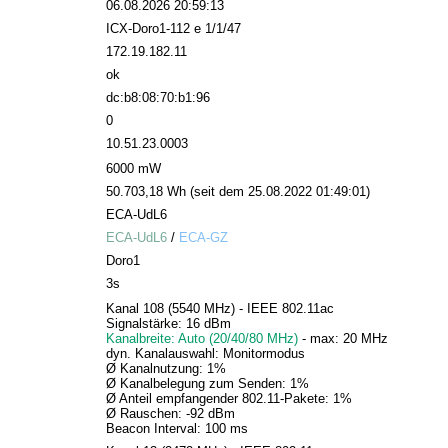
06.08.2026 20:59:13
ICX-Doro1-112 e 1/1/47
172.19.182.11
ok
dc:b8:08:70:b1:96
0
10.51.23.0003
6000 mW
50.703,18 Wh (seit dem 25.08.2022 01:49:01)
ECA-UdL6
ECA-UdL6
/
ECA-GZ
Doro1
3s
Kanal 108 (5540 MHz) - IEEE 802.11ac
Signalstärke: 16 dBm
Kanalbreite: Auto (20/40/80 MHz)
- max: 20 MHz
dyn. Kanalauswahl: Monitormodus
Ø Kanalnutzung: 1%
Ø Kanalbelegung zum Senden: 1%
Ø Anteil empfangender 802.11-Pakete: 1%
Ø Rauschen: -92 dBm
Beacon Interval: 100 ms