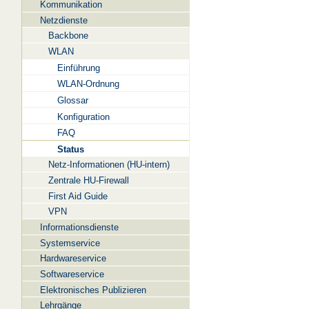
Kommunikation
Netzdienste
Backbone
WLAN
Einführung
WLAN-Ordnung
Glossar
Konfiguration
FAQ
Status
Netz-Informationen (HU-intern)
Zentrale HU-Firewall
First Aid Guide
VPN
Informationsdienste
Systemservice
Hardwareservice
Softwareservice
Elektronisches Publizieren
Lehrgänge