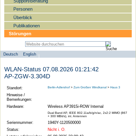
Support/Beratung
Personen
Überblick
Publikationen
Störungen
Deutsch
English
Sprachauswahl
search-menu
Humboldt-
WLAN-Status 07.08.2026 01:21:42
Universität
AP-ZGW-3.304D
zu
Berlin
Standort:
Berlin-Adlershof
>
Zum Großen Windkanal
>
Haus 3
-
Hinweise /
Bemerkungen:
Computer-
Hardware:
Wireless AP3915i-ROW Internal
und
Dual Band AP, IEEE 802.11a/b/g/n/ac, 2x2:2 MIMO (867
Medienservice
+ 300 MBit/s), int. Antennen
Seriennummer:
1940Y-1120500000
Status:
Nicht i. O.