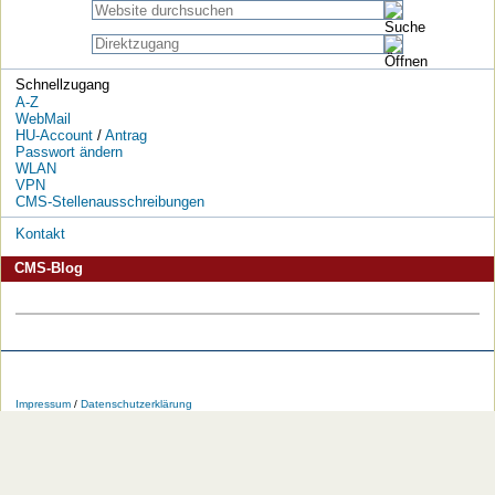
Schnellzugang
A-Z
WebMail
HU-Account
/
Antrag
Passwort ändern
WLAN
VPN
CMS-Stellenausschreibungen
Kontakt
CMS-Blog
Die
Die
Die
Die
Die
Die
HU
HU
HU
HU
RSS-
HU
Impressum
/
Datenschutzerklärung
bei
bei
bei
bei
Feeds
im
Facebook
Twitter
YouTube
iTunes
der
WWW
HU