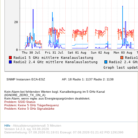
SNMP Instanzen ECA-ESZ
AP: 18 Radio 1: 1137 Radio 2: 1138
Kein Alarm bei fehlenden Werten bzgl. Kanalbelegung im 5 GHz Kanal
(IGNORE_ZERO_TX_ON_A)
Kein Alarm, wenn mglw. aus Energiespargründen deaktiviert.
Problem: SSID Status
Problem: Keine 5 GHz Trägerfrequenz
Problem: Keine 5 GHz Signalstärke
Hilfe
- Aktualisierungsintervall: 5 Minuten
Version 14.2.3, syj, 03.06.2026
Datenerhebung: 07.08.2026 01:19:01 Erzeugt: 07.08.2026 01:21:42 PID 1291396