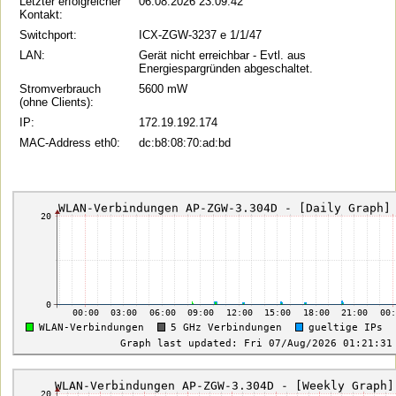
Letzter erfolgreicher
06.08.2026 23:09:42
Kontakt:
Switchport:
ICX-ZGW-3237 e 1/1/47
LAN:
Gerät nicht erreichbar - Evtl. aus
Energiespargründen abgeschaltet.
Stromverbrauch
5600 mW
(ohne Clients):
IP:
172.19.192.174
MAC-Address eth0:
dc:b8:08:70:ad:bd