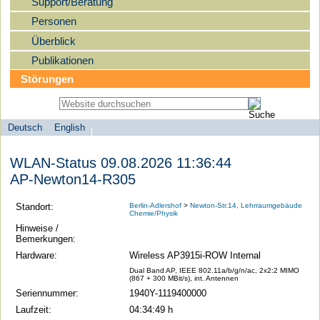
Support/Beratung
Personen
Überblick
Publikationen
Störungen
Deutsch
English
Sprachauswahl
search-menu
Humboldt-
WLAN-Status 09.08.2026 11:36:44
Universität
AP-Newton14-R305
zu
Berlin
Standort:
Berlin-Adlershof
>
Newton-Str.14, Lehrraumgebäude
Chemie/Physik
-
Hinweise /
Computer-
Bemerkungen:
und
Hardware:
Wireless AP3915i-ROW Internal
Medienservice
Dual Band AP, IEEE 802.11a/b/g/n/ac, 2x2:2 MIMO
(867 + 300 MBit/s), int. Antennen
Seriennummer:
1940Y-1119400000
Laufzeit:
04:34:49 h