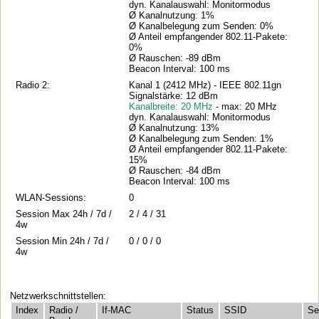
dyn. Kanalauswahl: Monitormodus
Ø Kanalnutzung: 1%
Ø Kanalbelegung zum Senden: 0%
Ø Anteil empfangender 802.11-Pakete:
0%
Ø Rauschen: -89 dBm
Beacon Interval: 100 ms
Radio 2:
Kanal 1 (2412 MHz) - IEEE 802.11gn
Signalstärke: 12 dBm
Kanalbreite: 20 MHz
- max: 20 MHz
dyn. Kanalauswahl: Monitormodus
Ø Kanalnutzung: 13%
Ø Kanalbelegung zum Senden: 1%
Ø Anteil empfangender 802.11-Pakete:
15%
Ø Rauschen: -84 dBm
Beacon Interval: 100 ms
WLAN-Sessions:
0
Session Max 24h / 7d /
2 / 4 / 31
4w
Session Min 24h / 7d /
0 / 0 / 0
4w
Netzwerkschnittstellen:
Index
Radio /
If-MAC
Status
SSID
Se