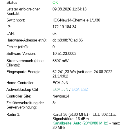
Status:
OK
Letzter erfolgreicher
09.08.2026 11:34:13
Kontakt:
Switchport:
ICX-New14-Chemie e 1/1/30
IP:
172.19.184.34
LAN:
ok
Hardware-Adresse eth0:
dc:b8:08:70:ad:86
Fehler (eth0):
0
Software Version:
10.51.23.0003
Stromverbrauch (ohne
5807 mW
Clients):
Eingesparte Energie:
62.241,23 Wh (seit dem 24.08.2022
21:14:01)
Home-Controller:
ECA-JvN
Active/Backup-Ctrl
ECA-JvN
/
ECA-ESZ
Controller Site:
Newton14
Zeitüberschreitung der
3s
Serververbindung:
Radio 1:
Kanal 36 (5180 MHz) - IEEE 802.11ac
Signalstärke: 16 dBm
Kanalbreite: Auto (20/40/80 MHz)
- max:
20 MHz