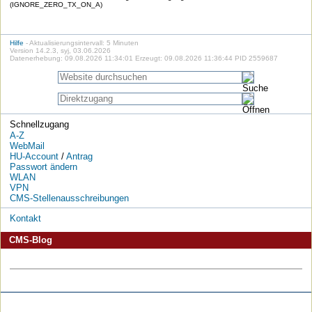
(IGNORE_ZERO_TX_ON_A)
Hilfe
- Aktualisierungsintervall: 5 Minuten
Version 14.2.3, syj, 03.06.2026
Datenerhebung: 09.08.2026 11:34:01 Erzeugt: 09.08.2026 11:36:44 PID 2559687
Schnellzugang
A-Z
WebMail
HU-Account
/
Antrag
Passwort ändern
WLAN
VPN
CMS-Stellenausschreibungen
Kontakt
CMS-Blog
Die
Die
Die
Die
Die
Die