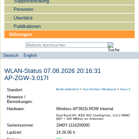
Support/Beratung
Personen
Überblick
Publikationen
Störungen
Deutsch
English
Sprachauswahl
search-menu
Humboldt-
WLAN-Status 07.08.2026 20:16:31
Universität
AP-ZGW-3.017I
zu
Berlin
Standort:
Berlin-Adlershof
>
Zum Großen Windkanal
>
Haus 3
-
Hinweise /
Bemerkungen:
Computer-
Hardware:
Wireless AP3915i-ROW Internal
und
Dual Band AP, IEEE 802.11a/b/g/n/ac, 2x2:2 MIMO
Medienservice
(867 + 300 MBit/s), int. Antennen
Seriennummer:
1940Y-1116200000
Laufzeit:
14:26:06 h