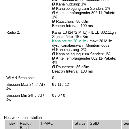
Ø Kanalnutzung: 1%
Ø Kanalbelegung zum Senden: 1%
Ø Anteil empfangender 802.11-Pakete:
1%
Ø Rauschen: -90 dBm
Beacon Interval: 100 ms
Radio 2:
Kanal 13 (2472 MHz) - IEEE 802.11gn
Signalstärke: 15 dBm
Kanalbreite: 20 MHz
- max: 20 MHz
dyn. Kanalauswahl: Monitormodus
Ø Kanalnutzung: 2%
Ø Kanalbelegung zum Senden: 1%
Ø Anteil empfangender 802.11-Pakete:
4%
Ø Rauschen: -86 dBm
Beacon Interval: 100 ms
WLAN-Sessions:
0
Session Max 24h / 7d /
8 / 11 / 12
4w
Session Min 24h / 7d /
0 / 0 / 0
4w
Netzwerkschnittstellen:
Index
Radio /
If-MAC
Status
SSID
Se
Band