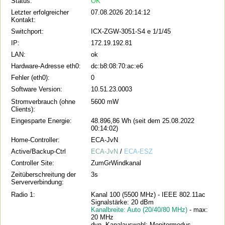
Status:
OK
Letzter erfolgreicher
07.08.2026 20:14:12
Kontakt:
Switchport:
ICX-ZGW-3051-S4 e 1/1/45
IP:
172.19.192.81
LAN:
ok
Hardware-Adresse eth0:
dc:b8:08:70:ac:e6
Fehler (eth0):
0
Software Version:
10.51.23.0003
Stromverbrauch (ohne
5600 mW
Clients):
Eingesparte Energie:
48.896,86 Wh (seit dem 25.08.2022
00:14:02)
Home-Controller:
ECA-JvN
Active/Backup-Ctrl
ECA-JvN
/
ECA-ESZ
Controller Site:
ZumGrWindkanal
Zeitüberschreitung der
3s
Serververbindung:
Radio 1:
Kanal 100 (5500 MHz) - IEEE 802.11ac
Signalstärke: 20 dBm
Kanalbreite: Auto (20/40/80 MHz)
- max:
20 MHz
dyn. Kanalauswahl: Monitormodus