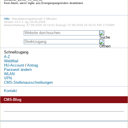
Kein Alarm, wenn mglw. aus Energiespargründen deaktiviert.
Hilfe
- Aktualisierungsintervall: 5 Minuten
Version 14.2.3, syj, 03.06.2026
Datenerhebung: 07.08.2026 20:14:01 Erzeugt: 07.08.2026 20:16:31 PID 1715485
Schnellzugang
A-Z
WebMail
HU-Account
/
Antrag
Passwort ändern
WLAN
VPN
CMS-Stellenausschreibungen
Kontakt
CMS-Blog
Die
Die
Die
Die
Die
Die