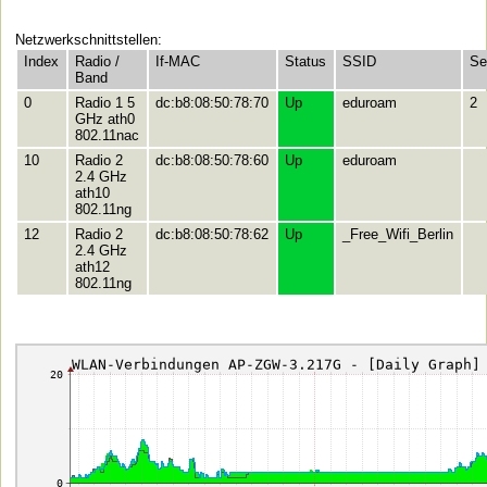
Netzwerkschnittstellen:
Index
Radio /
If-MAC
Status
SSID
Se
Band
0
Radio 1 5
dc:b8:08:50:78:70
Up
eduroam
2
GHz ath0
802.11nac
10
Radio 2
dc:b8:08:50:78:60
Up
eduroam
2.4 GHz
ath10
802.11ng
12
Radio 2
dc:b8:08:50:78:62
Up
_Free_Wifi_Berlin
2.4 GHz
ath12
802.11ng