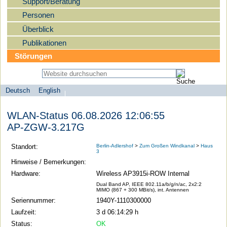
Support/Beratung
Personen
Überblick
Publikationen
Störungen
Deutsch
English
Sprachauswahl
search-menu
Humboldt-
WLAN-Status 06.08.2026 12:06:55
Universität
AP-ZGW-3.217G
zu
Berlin
Standort:
Berlin-Adlershof
>
Zum Großen Windkanal
>
Haus
3
-
Hinweise / Bemerkungen:
Computer-
Hardware:
Wireless AP3915i-ROW Internal
und
Dual Band AP, IEEE 802.11a/b/g/n/ac, 2x2:2
MIMO (867 + 300 MBit/s), int. Antennen
Medienservice
Seriennummer:
1940Y-1110300000
Laufzeit:
3 d 06:14:29 h
Status:
OK