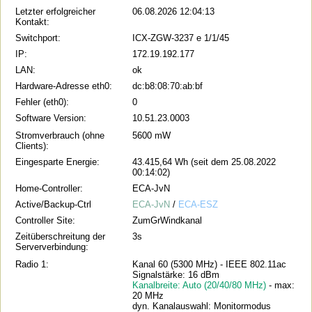
Letzter erfolgreicher
06.08.2026 12:04:13
Kontakt:
Switchport:
ICX-ZGW-3237 e 1/1/45
IP:
172.19.192.177
LAN:
ok
Hardware-Adresse eth0:
dc:b8:08:70:ab:bf
Fehler (eth0):
0
Software Version:
10.51.23.0003
Stromverbrauch (ohne
5600 mW
Clients):
Eingesparte Energie:
43.415,64 Wh (seit dem 25.08.2022
00:14:02)
Home-Controller:
ECA-JvN
Active/Backup-Ctrl
ECA-JvN
/
ECA-ESZ
Controller Site:
ZumGrWindkanal
Zeitüberschreitung der
3s
Serververbindung:
Radio 1:
Kanal 60 (5300 MHz) - IEEE 802.11ac
Signalstärke: 16 dBm
Kanalbreite: Auto (20/40/80 MHz)
- max:
20 MHz
dyn. Kanalauswahl: Monitormodus