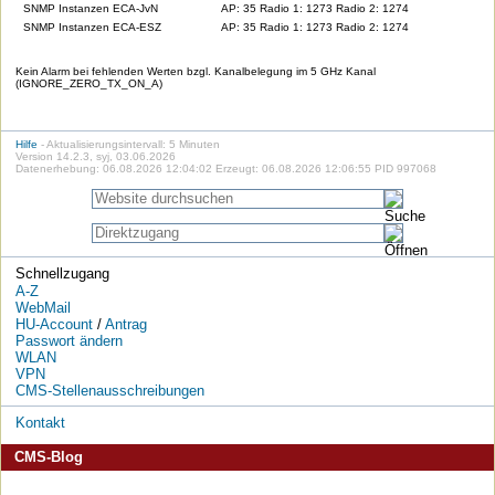
SNMP Instanzen ECA-JvN
AP: 35 Radio 1: 1273 Radio 2: 1274
SNMP Instanzen ECA-ESZ
AP: 35 Radio 1: 1273 Radio 2: 1274
Kein Alarm bei fehlenden Werten bzgl. Kanalbelegung im 5 GHz Kanal
(IGNORE_ZERO_TX_ON_A)
Hilfe
- Aktualisierungsintervall: 5 Minuten
Version 14.2.3, syj, 03.06.2026
Datenerhebung: 06.08.2026 12:04:02 Erzeugt: 06.08.2026 12:06:55 PID 997068
Schnellzugang
A-Z
WebMail
HU-Account
/
Antrag
Passwort ändern
WLAN
VPN
CMS-Stellenausschreibungen
Kontakt
CMS-Blog