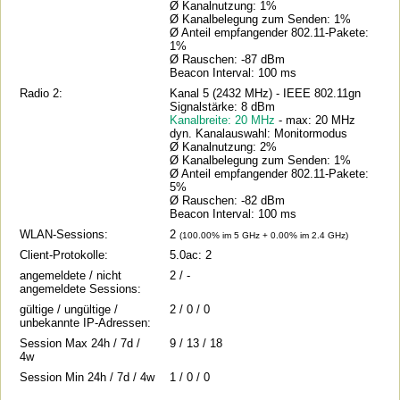
Ø Kanalnutzung: 1%
Ø Kanalbelegung zum Senden: 1%
Ø Anteil empfangender 802.11-Pakete:
1%
Ø Rauschen: -87 dBm
Beacon Interval: 100 ms
Radio 2:
Kanal 5 (2432 MHz) - IEEE 802.11gn
Signalstärke: 8 dBm
Kanalbreite: 20 MHz
- max: 20 MHz
dyn. Kanalauswahl: Monitormodus
Ø Kanalnutzung: 2%
Ø Kanalbelegung zum Senden: 1%
Ø Anteil empfangender 802.11-Pakete:
5%
Ø Rauschen: -82 dBm
Beacon Interval: 100 ms
WLAN-Sessions:
2
(100.00% im 5 GHz + 0.00% im 2.4 GHz)
Client-Protokolle:
5.0ac: 2
angemeldete / nicht
2 / -
angemeldete Sessions:
gültige / ungültige /
2 / 0 / 0
unbekannte IP-Adressen:
Session Max 24h / 7d /
9 / 13 / 18
4w
Session Min 24h / 7d / 4w
1 / 0 / 0