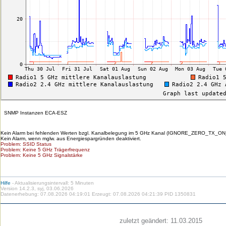
SNMP Instanzen ECA-ESZ
Kein Alarm bei fehlenden Werten bzgl. Kanalbelegung im 5 GHz Kanal (IGNORE_ZERO_TX_ON
Kein Alarm, wenn mglw. aus Energiespargründen deaktiviert.
Problem: SSID Status
Problem: Keine 5 GHz Trägerfrequenz
Problem: Keine 5 GHz Signalstärke
Hilfe
- Aktualisierungsintervall: 5 Minuten
Version 14.2.3, syj, 03.06.2026
Datenerhebung: 07.08.2026 04:19:01 Erzeugt: 07.08.2026 04:21:39 PID 1350831
Die
Die
Die
Die
Die
Die
zuletzt geändert:
11.03.2015
HU
HU
HU
HU
RSS-
HU