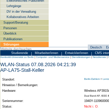
Elektronisches Publizieren
Lehrgänge
DV in der Verwaltung
Kollaboratives Arbeiten
Support/Beratung
Personen
Überblick
Publikationen
Störungen
Deutsch
E
Sprachauswahl
Studierende
Mitarbeiter/innen
Entwickler/innen
CMS inte
Zielgruppen
Humboldt-
Humboldt-Universität zu Berlin
|
Computer- und Medienservice
|
Dienstleistungen
|
Netzdienste
|
Universität
WLAN-Status 07.08.2026 04:21:39
zu
AP-LA75-Stall-Keller
Berlin
Standort:
Berlin-Dahlem
>
Lentz
-
Hinweise / Bemerkungen:
Computer-
Hardware:
Wireless AP3915i
und
Dual Band AP, IEEE 8
Medienservice
Seriennummer:
1940Y-11096000
Status:
Nicht i. O.