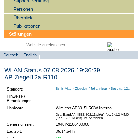
Support/Beratung
Personen
Überblick
Publikationen
Störungen
Deutsch
English
Sprachauswahl
search-menu
Humboldt-
WLAN-Status 07.08.2026 19:36:39
Universität
AP-Ziegel12a-R110
zu
Berlin
Standort:
Berlin-Mitte
>
Ziegelstr. / Johannisstr
>
Ziegelstr. 12a
-
Hinweise /
Bemerkungen:
Computer-
Hardware:
Wireless AP3915i-ROW Internal
und
Dual Band AP, IEEE 802.11a/b/g/n/ac, 2x2:2 MIMO
Medienservice
(867 + 300 MBit/s), int. Antennen
Seriennummer:
1940Y-1106400000
Laufzeit:
05:14:54 h