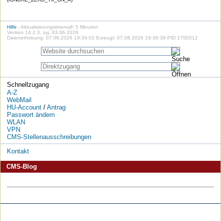
Hilfe
- Aktualisierungsintervall: 5 Minuten
Version 14.2.3, syj, 03.06.2026
Datenerhebung: 07.08.2026 19:34:02 Erzeugt: 07.08.2026 19:36:39 PID 1700512
Schnellzugang
A-Z
WebMail
HU-Account
/
Antrag
Passwort ändern
WLAN
VPN
CMS-Stellenausschreibungen
Kontakt
CMS-Blog
Die
Die
Die
Die
Die
Die
HU
HU
HU
HU
RSS-