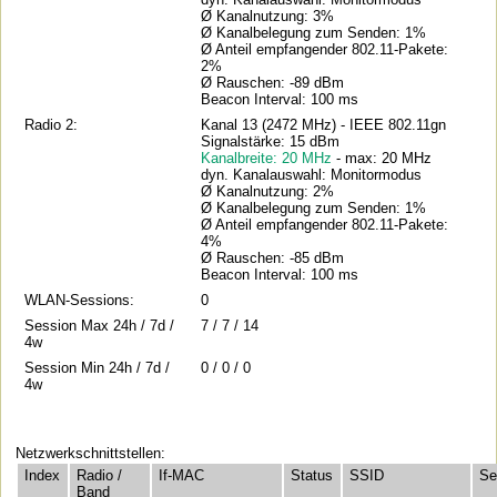
Ø Kanalnutzung: 3%
Ø Kanalbelegung zum Senden: 1%
Ø Anteil empfangender 802.11-Pakete:
2%
Ø Rauschen: -89 dBm
Beacon Interval: 100 ms
Radio 2:
Kanal 13 (2472 MHz) - IEEE 802.11gn
Signalstärke: 15 dBm
Kanalbreite: 20 MHz
- max: 20 MHz
dyn. Kanalauswahl: Monitormodus
Ø Kanalnutzung: 2%
Ø Kanalbelegung zum Senden: 1%
Ø Anteil empfangender 802.11-Pakete:
4%
Ø Rauschen: -85 dBm
Beacon Interval: 100 ms
WLAN-Sessions:
0
Session Max 24h / 7d /
7 / 7 / 14
4w
Session Min 24h / 7d /
0 / 0 / 0
4w
Netzwerkschnittstellen:
Index
Radio /
If-MAC
Status
SSID
Se
Band