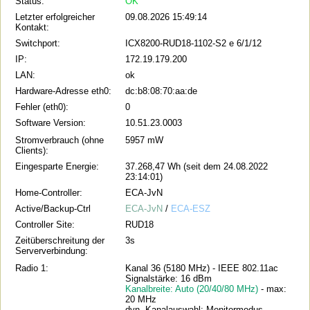
Status:
OK
Letzter erfolgreicher
09.08.2026 15:49:14
Kontakt:
Switchport:
ICX8200-RUD18-1102-S2 e 6/1/12
IP:
172.19.179.200
LAN:
ok
Hardware-Adresse eth0:
dc:b8:08:70:aa:de
Fehler (eth0):
0
Software Version:
10.51.23.0003
Stromverbrauch (ohne
5957 mW
Clients):
Eingesparte Energie:
37.268,47 Wh (seit dem 24.08.2022
23:14:01)
Home-Controller:
ECA-JvN
Active/Backup-Ctrl
ECA-JvN
/
ECA-ESZ
Controller Site:
RUD18
Zeitüberschreitung der
3s
Serververbindung:
Radio 1:
Kanal 36 (5180 MHz) - IEEE 802.11ac
Signalstärke: 16 dBm
Kanalbreite: Auto (20/40/80 MHz)
- max:
20 MHz
dyn. Kanalauswahl: Monitormodus