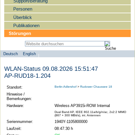
Support/Beratung
Personen
Überblick
Publikationen
Störungen
Deutsch
English
Sprachauswahl
search-menu
Humboldt-
WLAN-Status 09.08.2026 15:51:47
Universität
AP-RUD18-1.204
zu
Berlin
Standort:
Berlin-Adlershof
>
Rudower Chaussee 18
-
Hinweise /
Bemerkungen:
Computer-
Hardware:
Wireless AP3915i-ROW Internal
und
Dual Band AP, IEEE 802.11a/b/g/n/ac, 2x2:2 MIMO
Medienservice
(867 + 300 MBit/s), int. Antennen
Seriennummer:
1940Y-1105800000
Laufzeit:
08:47:30 h