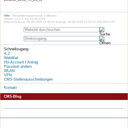
Hilfe
- Aktualisierungsintervall: 5 Minuten
Version 14.2.3, syj, 03.06.2026
Datenerhebung: 09.08.2026 15:49:01 Erzeugt: 09.08.2026 15:51:47 PID 2657375
Schnellzugang
A-Z
WebMail
HU-Account
/
Antrag
Passwort ändern
WLAN
VPN
CMS-Stellenausschreibungen
Kontakt
CMS-Blog
Die
Die
Die
Die
Die
Die
HU
HU
HU
HU
RSS-