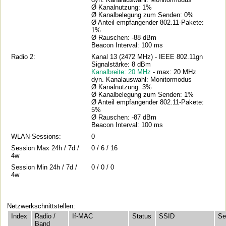
Ø Kanalnutzung: 1%
Ø Kanalbelegung zum Senden: 0%
Ø Anteil empfangender 802.11-Pakete:
1%
Ø Rauschen: -88 dBm
Beacon Interval: 100 ms
Radio 2:
Kanal 13 (2472 MHz) - IEEE 802.11gn
Signalstärke: 8 dBm
Kanalbreite: 20 MHz
- max: 20 MHz
dyn. Kanalauswahl: Monitormodus
Ø Kanalnutzung: 3%
Ø Kanalbelegung zum Senden: 1%
Ø Anteil empfangender 802.11-Pakete:
5%
Ø Rauschen: -87 dBm
Beacon Interval: 100 ms
WLAN-Sessions:
0
Session Max 24h / 7d /
0 / 6 / 16
4w
Session Min 24h / 7d /
0 / 0 / 0
4w
Netzwerkschnittstellen:
Index
Radio /
If-MAC
Status
SSID
Se
Band