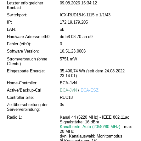
Letzter erfolgreicher
09.08.2026 15:34:12
Kontakt:
Switchport:
ICX-RUD18-K-1115 e 1/1/43
IP:
172.19.179.205
LAN:
ok
Hardware-Adresse eth0:
dc:b8:08:70:aa:d9
Fehler (eth0):
0
Software Version:
10.51.23.0003
Stromverbrauch (ohne
5751 mW
Clients):
Eingesparte Energie:
35.496,74 Wh (seit dem 24.08.2022
23:14:01)
Home-Controller:
ECA-JvN
Active/Backup-Ctrl
ECA-JvN
/
ECA-ESZ
Controller Site:
RUD18
Zeitüberschreitung der
3s
Serververbindung:
Radio 1:
Kanal 44 (5220 MHz) - IEEE 802.11ac
Signalstärke: 16 dBm
Kanalbreite: Auto (20/40/80 MHz)
- max:
20 MHz
dyn. Kanalauswahl: Monitormodus
Ø Kanalnutzung: 1%