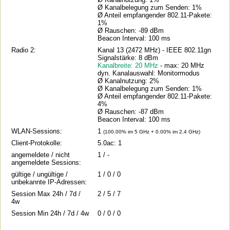
Ø Kanalbelegung zum Senden: 1%
Ø Anteil empfangender 802.11-Pakete:
1%
Ø Rauschen: -89 dBm
Beacon Interval: 100 ms
Radio 2:
Kanal 13 (2472 MHz) - IEEE 802.11gn
Signalstärke: 8 dBm
Kanalbreite: 20 MHz
- max: 20 MHz
dyn. Kanalauswahl: Monitormodus
Ø Kanalnutzung: 2%
Ø Kanalbelegung zum Senden: 1%
Ø Anteil empfangender 802.11-Pakete:
4%
Ø Rauschen: -87 dBm
Beacon Interval: 100 ms
WLAN-Sessions:
1
(100.00% im 5 GHz + 0.00% im 2.4 GHz)
Client-Protokolle:
5.0ac: 1
angemeldete / nicht
1 / -
angemeldete Sessions:
gültige / ungültige /
1 / 0 / 0
unbekannte IP-Adressen:
Session Max 24h / 7d /
2 / 5 / 7
4w
Session Min 24h / 7d / 4w
0 / 0 / 0