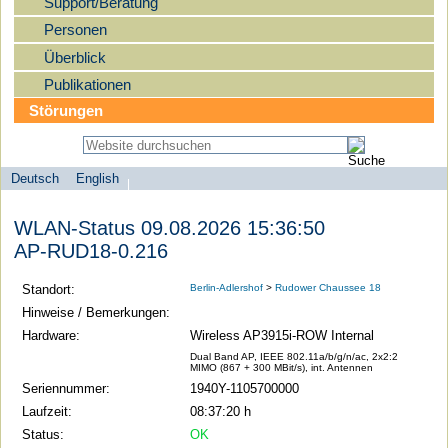
Support/Beratung
Personen
Überblick
Publikationen
Störungen
Deutsch
English
Sprachauswahl
search-menu
Humboldt-
WLAN-Status 09.08.2026 15:36:50
Universität
AP-RUD18-0.216
zu
Berlin
Standort:
Berlin-Adlershof
>
Rudower Chaussee 18
-
Hinweise / Bemerkungen:
Computer-
Hardware:
Wireless AP3915i-ROW Internal
und
Dual Band AP, IEEE 802.11a/b/g/n/ac, 2x2:2
MIMO (867 + 300 MBit/s), int. Antennen
Medienservice
Seriennummer:
1940Y-1105700000
Laufzeit:
08:37:20 h
Status:
OK