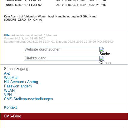
SNMP Instanzen ECA-JvN
AP: 286 Radio 1: 3281 Radio 2: 3282
SNMP Instanzen ECA-ESZ
AP: 286 Radio 1: 3281 Radio 2: 3282
Kein Alarm bei fehlenden Werten bzgl. Kanalbelegung im 5 GHz Kanal
(IGNORE_ZERO_TX_ON_A)
Hilfe
- Aktualisierungsintervall: 5 Minuten
Version 14.2.3, syj, 03.06.2026
Datenerhebung: 09.08.2026 15:34:01 Erzeugt: 09.08.2026 15:36:50 PID 2651924
Schnellzugang
A-Z
WebMail
HU-Account
/
Antrag
Passwort ändern
WLAN
VPN
CMS-Stellenausschreibungen
Kontakt
CMS-Blog