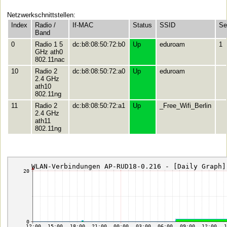
Netzwerkschnittstellen:
Index
Radio /
If-MAC
Status
SSID
Se
Band
0
Radio 1 5
dc:b8:08:50:72:b0
Up
eduroam
1
GHz ath0
802.11nac
10
Radio 2
dc:b8:08:50:72:a0
Up
eduroam
2.4 GHz
ath10
802.11ng
11
Radio 2
dc:b8:08:50:72:a1
Up
_Free_Wifi_Berlin
2.4 GHz
ath11
802.11ng