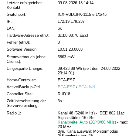
Letzter erfolgreicher
09.08.2026 13:14:14
Kontakt:
Switchport:
ICX-RUD18-K-1115 e 1/1/45
IP:
172.19.179.237
LAN:
ok
Hardware-Adresse eth0:
dc:b8:08:70:aa:cf
Fehler (eth0):
0
Software Version:
10.51.23.0003
Stromverbrauch (ohne
5863 mW
Clients):
Eingesparte Energie:
39.423,88 Wh (seit dem 24.08.2022
23:14:01)
Home-Controller:
ECA-ESZ
Active/Backup-Ctrl
ECA-ESZ
/
ECA-JvN
Controller Site:
RUD18
Zeitüberschreitung der
3s
Serververbindung:
Radio 1:
Kanal 48 (5240 MHz) - IEEE 802.11ac
Signalstärke: 16 dBm
Kanalbreite: Auto (20/40/80 MHz)
- max:
20 MHz
dyn. Kanalauswahl: Monitormodus
Ø Kanalnutzung: 2%