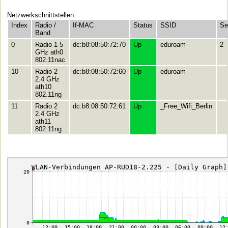
Netzwerkschnittstellen:
Index
Radio /
If-MAC
Status
SSID
Se
Band
0
Radio 1 5
dc:b8:08:50:72:70
Up
eduroam
2
GHz ath0
802.11nac
10
Radio 2
dc:b8:08:50:72:60
Up
eduroam
2.4 GHz
ath10
802.11ng
11
Radio 2
dc:b8:08:50:72:61
Up
_Free_Wifi_Berlin
2.4 GHz
ath11
802.11ng