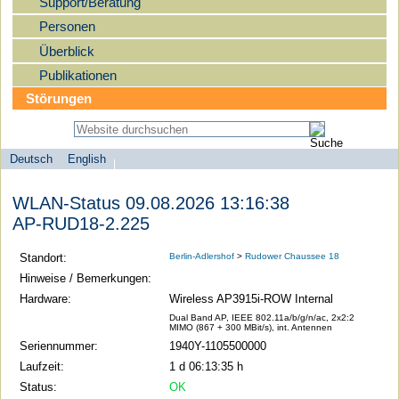
Support/Beratung
Personen
Überblick
Publikationen
Störungen
Deutsch
English
Sprachauswahl
search-menu
Humboldt-
WLAN-Status 09.08.2026 13:16:38
Universität
AP-RUD18-2.225
zu
Berlin
Standort:
Berlin-Adlershof
>
Rudower Chaussee 18
-
Hinweise / Bemerkungen:
Computer-
Hardware:
Wireless AP3915i-ROW Internal
und
Dual Band AP, IEEE 802.11a/b/g/n/ac, 2x2:2
MIMO (867 + 300 MBit/s), int. Antennen
Medienservice
Seriennummer:
1940Y-1105500000
Laufzeit:
1 d 06:13:35 h
Status:
OK