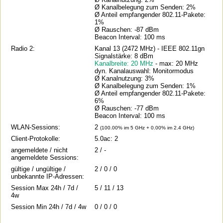
Ø Kanalbelegung zum Senden: 2%
Ø Anteil empfangender 802.11-Pakete:
1%
Ø Rauschen: -87 dBm
Beacon Interval: 100 ms
Radio 2:
Kanal 13 (2472 MHz) - IEEE 802.11gn
Signalstärke: 8 dBm
Kanalbreite: 20 MHz
- max: 20 MHz
dyn. Kanalauswahl: Monitormodus
Ø Kanalnutzung: 3%
Ø Kanalbelegung zum Senden: 1%
Ø Anteil empfangender 802.11-Pakete:
6%
Ø Rauschen: -77 dBm
Beacon Interval: 100 ms
WLAN-Sessions:
2
(100.00% im 5 GHz + 0.00% im 2.4 GHz)
Client-Protokolle:
5.0ac: 2
angemeldete / nicht
2 / -
angemeldete Sessions:
gültige / ungültige /
2 / 0 / 0
unbekannte IP-Adressen:
Session Max 24h / 7d /
5 / 11 / 13
4w
Session Min 24h / 7d / 4w
0 / 0 / 0