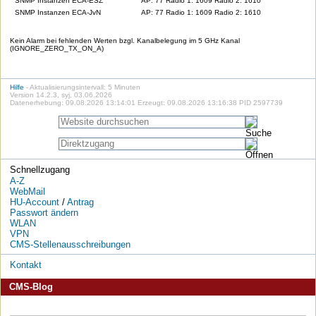
SNMP Instanzen ECA-ESZ
AP: 77 Radio 1: 1609 Radio 2: 1610
SNMP Instanzen ECA-JvN
AP: 77 Radio 1: 1609 Radio 2: 1610
Kein Alarm bei fehlenden Werten bzgl. Kanalbelegung im 5 GHz Kanal
(IGNORE_ZERO_TX_ON_A)
Hilfe
- Aktualisierungsintervall: 5 Minuten
Version 14.2.3, syj, 03.06.2026
Datenerhebung: 09.08.2026 13:14:01 Erzeugt: 09.08.2026 13:16:38 PID 2597739
Schnellzugang
A-Z
WebMail
HU-Account
/
Antrag
Passwort ändern
WLAN
VPN
CMS-Stellenausschreibungen
Kontakt
CMS-Blog