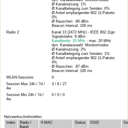
Ø Kanalnutzung: 1%
Ø Kanalbelegung zum Senden: 0%
Ø Anteil empfangender 802.11-Pakete:
0%
Ø Rauschen: -90 dBm
Beacon Interval: 100 ms
Radio 2:
Kanal 13 (2472 MHz) - IEEE 802.11gn
Signalstärke: 9 dBm
Kanalbreite: 20 MHz
- max: 20 MHz
dyn. Kanalauswahl: Monitormodus
Ø Kanalnutzung: 2%
Ø Kanalbelegung zum Senden: 1%
Ø Anteil empfangender 802.11-Pakete:
4%
Ø Rauschen: -87 dBm
Beacon Interval: 100 ms
WLAN-Sessions:
0
Session Max 24h / 7d /
3 / 8 / 27
4w
Session Min 24h / 7d /
0 / 0 / 0
4w
Netzwerkschnittstellen:
Index
Radio /
If-MAC
Status
SSID
Se
Band