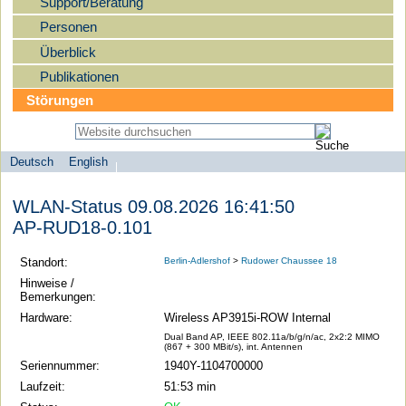
Support/Beratung
Personen
Überblick
Publikationen
Störungen
Deutsch
English
Sprachauswahl
search-menu
Humboldt-
WLAN-Status 09.08.2026 16:41:50
Universität
AP-RUD18-0.101
zu
Berlin
Standort:
Berlin-Adlershof
>
Rudower Chaussee 18
-
Hinweise /
Bemerkungen:
Computer-
Hardware:
Wireless AP3915i-ROW Internal
und
Dual Band AP, IEEE 802.11a/b/g/n/ac, 2x2:2 MIMO
Medienservice
(867 + 300 MBit/s), int. Antennen
Seriennummer:
1940Y-1104700000
Laufzeit:
51:53 min