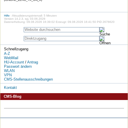
Hilfe
- Aktualisierungsintervall: 5 Minuten
Version 14.2.3, syj, 03.06.2026
Datenerhebung: 09.08.2026 16:39:02 Erzeugt: 09.08.2026 16:41:50 PID 2676620
Schnellzugang
A-Z
WebMail
HU-Account
/
Antrag
Passwort ändern
WLAN
VPN
CMS-Stellenausschreibungen
Kontakt
CMS-Blog
Die
Die
Die
Die
Die
Die
HU
HU
HU
HU
RSS-