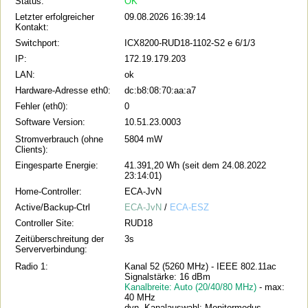
Status:
OK
Letzter erfolgreicher
09.08.2026 16:39:14
Kontakt:
Switchport:
ICX8200-RUD18-1102-S2 e 6/1/3
IP:
172.19.179.203
LAN:
ok
Hardware-Adresse eth0:
dc:b8:08:70:aa:a7
Fehler (eth0):
0
Software Version:
10.51.23.0003
Stromverbrauch (ohne
5804 mW
Clients):
Eingesparte Energie:
41.391,20 Wh (seit dem 24.08.2022
23:14:01)
Home-Controller:
ECA-JvN
Active/Backup-Ctrl
ECA-JvN
/
ECA-ESZ
Controller Site:
RUD18
Zeitüberschreitung der
3s
Serververbindung:
Radio 1:
Kanal 52 (5260 MHz) - IEEE 802.11ac
Signalstärke: 16 dBm
Kanalbreite: Auto (20/40/80 MHz)
- max:
40 MHz
dyn. Kanalauswahl: Monitormodus