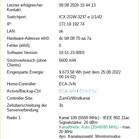
Letzter erfolgreicher
09.08.2026 15:44:13
Kontakt:
Switchport:
ICX-ZGW-3237 e 1/1/42
IP:
172.19.192.74
LAN:
ok
Hardware-Adresse eth0:
dc:b8:08:70:aa:7a
Fehler (eth0):
0
Software Version:
10.51.23.0003
Stromverbrauch (ohne
5600 mW
Clients):
Eingesparte Energie:
9.673,58 Wh (seit dem 25.08.2022
00:14:02)
Home-Controller:
ECA-JvN
Active/Backup-Ctrl
ECA-JvN
/
ECA-ESZ
Controller Site:
ZumGrWindkanal
Zeitüberschreitung der
3s
Serververbindung:
Radio 1:
Kanal 100 (5500 MHz) - IEEE 802.11ac
Signalstärke: 20 dBm
Kanalbreite: Auto (20/40/80 MHz)
- max:
20 MHz
dyn. Kanalauswahl: Monitormodus