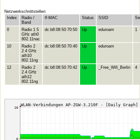
Netzwerkschnittstellen:
Index
Radio /
If-MAC
Status
SSID
Se
Band
0
Radio 1 5
dc:b8:08:50:70:50
Up
eduroam
1
GHz ath0
802.11nac
10
Radio 2
dc:b8:08:50:70:40
Up
eduroam
2.4 GHz
ath10
802.11ng
12
Radio 2
dc:b8:08:50:70:42
Up
_Free_Wifi_Berlin
4
2.4 GHz
ath12
802.11ng