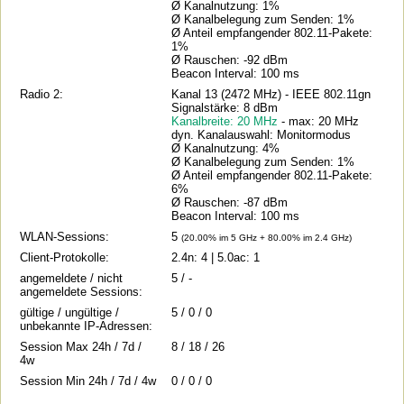
Ø Kanalnutzung: 1%
Ø Kanalbelegung zum Senden: 1%
Ø Anteil empfangender 802.11-Pakete:
1%
Ø Rauschen: -92 dBm
Beacon Interval: 100 ms
Radio 2:
Kanal 13 (2472 MHz) - IEEE 802.11gn
Signalstärke: 8 dBm
Kanalbreite: 20 MHz
- max: 20 MHz
dyn. Kanalauswahl: Monitormodus
Ø Kanalnutzung: 4%
Ø Kanalbelegung zum Senden: 1%
Ø Anteil empfangender 802.11-Pakete:
6%
Ø Rauschen: -87 dBm
Beacon Interval: 100 ms
WLAN-Sessions:
5
(20.00% im 5 GHz + 80.00% im 2.4 GHz)
Client-Protokolle:
2.4n: 4 | 5.0ac: 1
angemeldete / nicht
5 / -
angemeldete Sessions:
gültige / ungültige /
5 / 0 / 0
unbekannte IP-Adressen:
Session Max 24h / 7d /
8 / 18 / 26
4w
Session Min 24h / 7d / 4w
0 / 0 / 0