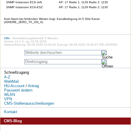
SNMP Instanzen ECA-JvN
AP: 17 Radio 1: 1129 Radio 2: 1130
SNMP Instanzen ECA-ESZ
AP: 17 Radio 1: 1129 Radio 2: 1130
Kein Alarm bei fehlenden Werten bzgl. Kanalbelegung im 5 GHz Kanal
(IGNORE_ZERO_TX_ON_A)
Hilfe
- Aktualisierungsintervall: 5 Minuten
Version 14.2.3, syj, 03.06.2026
Datenerhebung: 09.08.2026 15:44:02 Erzeugt: 09.08.2026 15:46:47 PID 2655350
Schnellzugang
A-Z
WebMail
HU-Account
/
Antrag
Passwort ändern
WLAN
VPN
CMS-Stellenausschreibungen
Kontakt
CMS-Blog