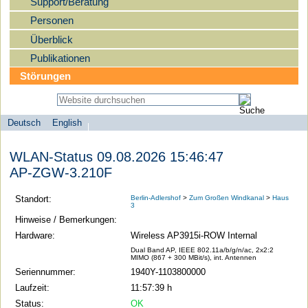
Support/Beratung
Personen
Überblick
Publikationen
Störungen
Deutsch
English
Sprachauswahl
search-menu
Humboldt-
WLAN-Status 09.08.2026 15:46:47
Universität
AP-ZGW-3.210F
zu
Berlin
Standort:
Berlin-Adlershof
>
Zum Großen Windkanal
>
Haus
3
-
Hinweise / Bemerkungen:
Computer-
Hardware:
Wireless AP3915i-ROW Internal
und
Dual Band AP, IEEE 802.11a/b/g/n/ac, 2x2:2
MIMO (867 + 300 MBit/s), int. Antennen
Medienservice
Seriennummer:
1940Y-1103800000
Laufzeit:
11:57:39 h
Status:
OK