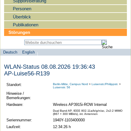
Support/Beratung
Personen
Überblick
Publikationen
Störungen
Deutsch
English
Sprachauswahl
search-menu
Humboldt-
WLAN-Status 08.08.2026 19:36:43
Universität
AP-Luise56-R139
zu
Berlin
Standort:
Berlin-Mitte, Campus Nord
>
Luisenstr./Philippstr.
>
Luisenstr. 56
-
Hinweise /
Computer-
Bemerkungen:
und
Hardware:
Wireless AP3915i-ROW Internal
Medienservice
Dual Band AP, IEEE 802.11a/b/g/n/ac, 2x2:2 MIMO
(867 + 300 MBit/s), int. Antennen
Seriennummer:
1940Y-1103400000
Laufzeit:
12:34:26 h