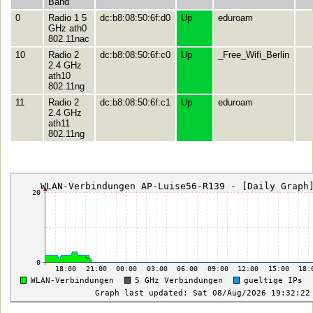
Band
0
Radio 1 5
dc:b8:08:50:6f:d0
Up
eduroam
GHz ath0
802.11nac
10
Radio 2
dc:b8:08:50:6f:c0
Up
_Free_Wifi_Berlin
2.4 GHz
ath10
802.11ng
11
Radio 2
dc:b8:08:50:6f:c1
Up
eduroam
2.4 GHz
ath11
802.11ng