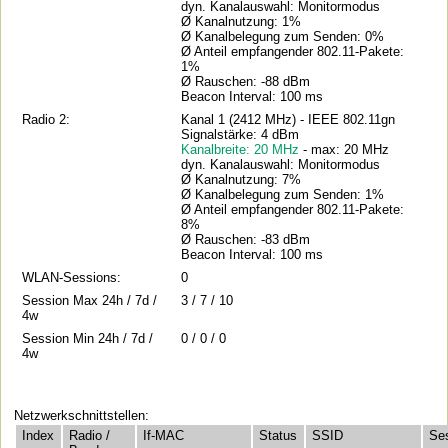
dyn. Kanalauswahl: Monitormodus
Ø Kanalnutzung: 1%
Ø Kanalbelegung zum Senden: 0%
Ø Anteil empfangender 802.11-Pakete:
1%
Ø Rauschen: -88 dBm
Beacon Interval: 100 ms
Radio 2:
Kanal 1 (2412 MHz) - IEEE 802.11gn
Signalstärke: 4 dBm
Kanalbreite: 20 MHz
- max: 20 MHz
dyn. Kanalauswahl: Monitormodus
Ø Kanalnutzung: 7%
Ø Kanalbelegung zum Senden: 1%
Ø Anteil empfangender 802.11-Pakete:
8%
Ø Rauschen: -83 dBm
Beacon Interval: 100 ms
WLAN-Sessions:
0
Session Max 24h / 7d /
3 / 7 / 10
4w
Session Min 24h / 7d /
0 / 0 / 0
4w
Netzwerkschnittstellen:
Index
Radio /
If-MAC
Status
SSID
Se