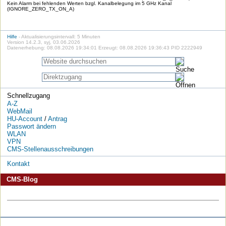
Kein Alarm bei fehlenden Werten bzgl. Kanalbelegung im 5 GHz Kanal
(IGNORE_ZERO_TX_ON_A)
Hilfe
- Aktualisierungsintervall: 5 Minuten
Version 14.2.3, syj, 03.06.2026
Datenerhebung: 08.08.2026 19:34:01 Erzeugt: 08.08.2026 19:36:43 PID 2222949
Schnellzugang
A-Z
WebMail
HU-Account
/
Antrag
Passwort ändern
WLAN
VPN
CMS-Stellenausschreibungen
Kontakt
CMS-Blog