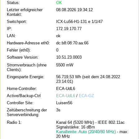
Status:
OK
Letzter erfolgreicher
08.08.2026 19:34:12
Kontakt:
Switchport:
ICX-Lu56-H1-131 e 1/1/47
IP:
172.19.170.77
LAN:
ok
Hardware-Adresse eth0:
dc:b8:08:70:aa:66
Fehler (eth0):
0
Software Version:
10.51.23.0003
Stromverbrauch (ohne
5500 mW
Clients):
Eingesparte Energie:
56.719,53 Wh (seit dem 24.08.2022
23:14:01)
Home-Controller:
ECA-UdL6
Active/Backup-Ctrl
ECA-UdL6
/
ECA-GZ
Controller Site:
Luisen56
Zeitüberschreitung der
3s
Serververbindung:
Radio 1:
Kanal 64 (5320 MHz) - IEEE 802.11ac
Signalstärke: 16 dBm
Kanalbreite: Auto (20/40/80 MHz)
- max:
20 MHz