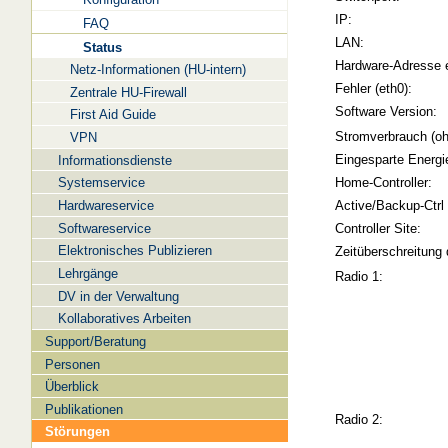
IP:
FAQ
LAN:
Status
Hardware-Adresse 
Netz-Informationen (HU-intern)
Fehler (eth0):
Zentrale HU-Firewall
Software Version:
First Aid Guide
Stromverbrauch (oh
VPN
Eingesparte Energi
Informationsdienste
Systemservice
Home-Controller:
Hardwareservice
Active/Backup-Ctrl
Softwareservice
Controller Site:
Elektronisches Publizieren
Zeitüberschreitung 
Lehrgänge
Radio 1:
DV in der Verwaltung
Kollaboratives Arbeiten
Support/Beratung
Personen
Überblick
Publikationen
Radio 2:
Störungen