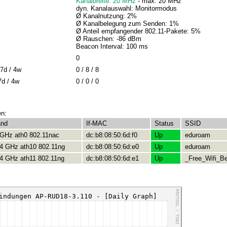
Kanalbreite: 20 MHz
- max: 20 MHz
dyn. Kanalauswahl: Monitormodus
Ø Kanalnutzung: 2%
Ø Kanalbelegung zum Senden: 1%
Ø Anteil empfangender 802.11-Pakete: 5%
Ø Rauschen: -86 dBm
Beacon Interval: 100 ms
0
7d / 4w
0 / 8 / 8
7d / 4w
0 / 0 / 0
en:
and
If-MAC
Status
SSID
 GHz ath0 802.11nac
dc:b8:08:50:6d:f0
Up
eduroam
.4 GHz ath10 802.11ng
dc:b8:08:50:6d:e0
Up
eduroam
.4 GHz ath11 802.11ng
dc:b8:08:50:6d:e1
Up
_Free_Wifi_Be