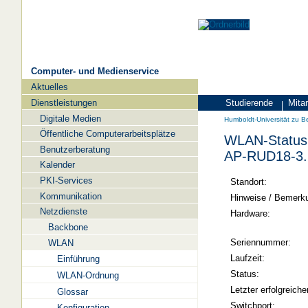
Computer- und Medienservice
Aktuelles
Navigation
Dienstleistungen
Studierende
Mitar
Zielgruppen
Humboldt-
Digitale Medien
Humboldt-Universität zu Be
Universität
Öffentliche Computerarbeitsplätze
WLAN-Status 
zu
Benutzerberatung
AP-RUD18-3.
Berlin
Kalender
PKI-Services
-
Standort:
Kommunikation
Computer-
Hinweise / Bemerk
Netzdienste
und
Hardware:
Backbone
Medienservice
Seriennummer:
WLAN
Laufzeit:
Einführung
Status:
WLAN-Ordnung
Letzter erfolgreiche
Glossar
Switchport:
Konfiguration