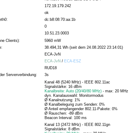
172.19.179.242
ok
eth0:
dc:b8:08:70:aa:1b
0
10.51.23.0003
ne Clients):
5960 mW
e:
38.494,31 Wh (seit dem 24.08.2022 23:14:01)
ECA-JvN
ECA-JvN
/
ECA-ESZ
RUD18
der Serververbindung:
3s
Kanal 48 (5240 MHz) - IEEE 802.11ac
Signalstärke: 16 dBm
Kanalbreite: Auto (20/40/80 MHz)
- max: 20 MHz
dyn. Kanalauswahl: Monitormodus
Ø Kanalnutzung: 1%
Ø Kanalbelegung zum Senden: 0%
Ø Anteil empfangender 802.11-Pakete: 0%
Ø Rauschen: -89 dBm
Beacon Interval: 100 ms
Kanal 13 (2472 MHz) - IEEE 802.11gn
Signalstärke: 8 dBm