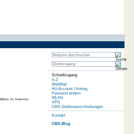
Schnellzugang
A-Z
WebMail
HU-Account
/
Antrag
Passwort ändern
WLAN
it/s), int. Antennen
VPN
CMS-Stellenausschreibungen
Kontakt
CMS-Blog