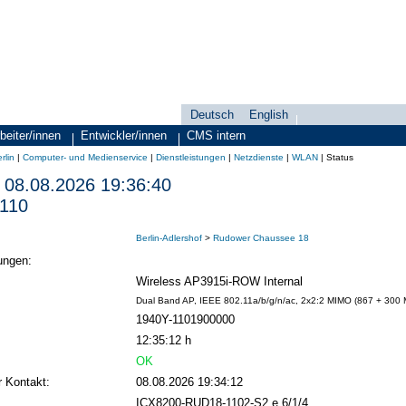
Deutsch
English
Sprachauswahl
search-menu
beiter/innen
Entwickler/innen
CMS intern
rlin
|
Computer- und Medienservice
|
Dienstleistungen
|
Netzdienste
|
WLAN
|
Status
08.08.2026 19:36:40
110
Berlin-Adlershof
>
Rudower Chaussee 18
ungen:
Wireless AP3915i-ROW Internal
Dual Band AP, IEEE 802.11a/b/g/n/ac, 2x2:2 MIMO (867 + 300 MB
1940Y-1101900000
12:35:12 h
OK
r Kontakt:
08.08.2026 19:34:12
ICX8200-RUD18-1102-S2 e 6/1/4