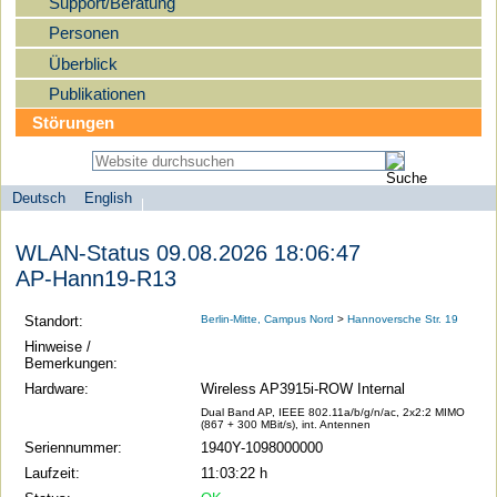
Support/Beratung
Personen
Überblick
Publikationen
Störungen
Deutsch
English
Sprachauswahl
search-menu
Humboldt-
WLAN-Status 09.08.2026 18:06:47
Universität
AP-Hann19-R13
zu
Berlin
Standort:
Berlin-Mitte, Campus Nord
>
Hannoversche Str. 19
-
Hinweise /
Bemerkungen:
Computer-
Hardware:
Wireless AP3915i-ROW Internal
und
Dual Band AP, IEEE 802.11a/b/g/n/ac, 2x2:2 MIMO
Medienservice
(867 + 300 MBit/s), int. Antennen
Seriennummer:
1940Y-1098000000
Laufzeit:
11:03:22 h