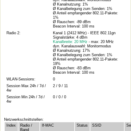
Ø Kanalnutzung: 1%
Ø Kanalbelegung zum Senden: 1%
Ø Anteil empfangender 802.11-Pakete:
1%
Ø Rauschen: -89 dBm
Beacon Interval: 100 ms
Radio 2:
Kanal 1 (2412 MHz) - IEEE 802.11gn
Signalstärke: 4 dBm
Kanalbreite: 20 MHz
- max: 20 MHz
dyn. Kanalauswahl: Monitormodus
Ø Kanalnutzung: 17%
Ø Kanalbelegung zum Senden: 1%
Ø Anteil empfangender 802.11-Pakete:
19%
Ø Rauschen: -83 dBm
Beacon Interval: 100 ms
WLAN-Sessions:
0
Session Max 24h / 7d /
2 / 9 / 11
4w
Session Min 24h / 7d /
0 / 0 / 0
4w
Netzwerkschnittstellen:
Index
Radio /
If-MAC
Status
SSID
Se
Band