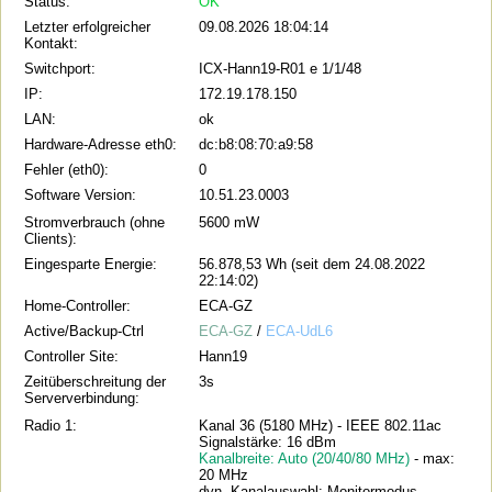
Status:
OK
Letzter erfolgreicher
09.08.2026 18:04:14
Kontakt:
Switchport:
ICX-Hann19-R01 e 1/1/48
IP:
172.19.178.150
LAN:
ok
Hardware-Adresse eth0:
dc:b8:08:70:a9:58
Fehler (eth0):
0
Software Version:
10.51.23.0003
Stromverbrauch (ohne
5600 mW
Clients):
Eingesparte Energie:
56.878,53 Wh (seit dem 24.08.2022
22:14:02)
Home-Controller:
ECA-GZ
Active/Backup-Ctrl
ECA-GZ
/
ECA-UdL6
Controller Site:
Hann19
Zeitüberschreitung der
3s
Serververbindung:
Radio 1:
Kanal 36 (5180 MHz) - IEEE 802.11ac
Signalstärke: 16 dBm
Kanalbreite: Auto (20/40/80 MHz)
- max:
20 MHz
dyn. Kanalauswahl: Monitormodus