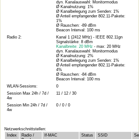
dyn. Kanalauswahl: Monitormodus
Ø Kanalnutzung: 1%
Ø Kanalbelegung zum Senden: 1%
Ø Anteil empfangender 802.11-Pakete:
1%
Ø Rauschen: -89 dBm
Beacon Interval: 100 ms
Radio 2:
Kanal 1 (2412 MHz) - IEEE 802.11gn
Signalstärke: 8 dBm
Kanalbreite: 20 MHz
- max: 20 MHz
dyn. Kanalauswahl: Monitormodus
Ø Kanalnutzung: 2%
Ø Kanalbelegung zum Senden: 1%
Ø Anteil empfangender 802.11-Pakete:
4%
Ø Rauschen: -84 dBm
Beacon Interval: 100 ms
WLAN-Sessions:
0
Session Max 24h / 7d /
11 / 12 / 30
4w
Session Min 24h / 7d /
0 / 0 / 0
4w
Netzwerkschnittstellen:
Index
Radio /
If-MAC
Status
SSID
Se