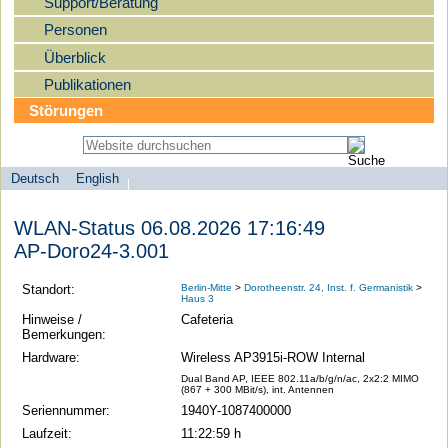
Support/Beratung
Personen
Überblick
Publikationen
Störungen
Deutsch
English
Sprachauswahl
search-menu
Humboldt-
WLAN-Status 06.08.2026 17:16:49
Universität
AP-Doro24-3.001
zu
Berlin
Standort:
Berlin-Mitte
>
Dorotheenstr. 24, Inst. f. Germanistik
>
Haus 3
-
Hinweise /
Cafeteria
Computer-
Bemerkungen:
und
Hardware:
Wireless AP3915i-ROW Internal
Medienservice
Dual Band AP, IEEE 802.11a/b/g/n/ac, 2x2:2 MIMO
(867 + 300 MBit/s), int. Antennen
Seriennummer:
1940Y-1087400000
Laufzeit:
11:22:59 h