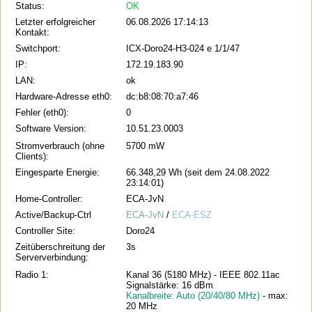
Status:
OK
Letzter erfolgreicher
06.08.2026 17:14:13
Kontakt:
Switchport:
ICX-Doro24-H3-024 e 1/1/47
IP:
172.19.183.90
LAN:
ok
Hardware-Adresse eth0:
dc:b8:08:70:a7:46
Fehler (eth0):
0
Software Version:
10.51.23.0003
Stromverbrauch (ohne
5700 mW
Clients):
Eingesparte Energie:
66.348,29 Wh (seit dem 24.08.2022
23:14:01)
Home-Controller:
ECA-JvN
Active/Backup-Ctrl
ECA-JvN
/
ECA-ESZ
Controller Site:
Doro24
Zeitüberschreitung der
3s
Serververbindung:
Radio 1:
Kanal 36 (5180 MHz) - IEEE 802.11ac
Signalstärke: 16 dBm
Kanalbreite: Auto (20/40/80 MHz)
- max:
20 MHz