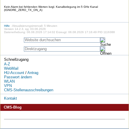
Kein Alarm bei fehlenden Werten bzgl. Kanalbelegung im 5 GHz Kanal
(IGNORE_ZERO_TX_ON_A)
Hilfe
- Aktualisierungsintervall: 5 Minuten
Version 14.2.3, syj, 03.06.2026
Datenerhebung: 06.08.2026 17:14:02 Erzeugt: 06.08.2026 17:16:49 PID 1116388
Schnellzugang
A-Z
WebMail
HU-Account
/
Antrag
Passwort ändern
WLAN
VPN
CMS-Stellenausschreibungen
Kontakt
CMS-Blog