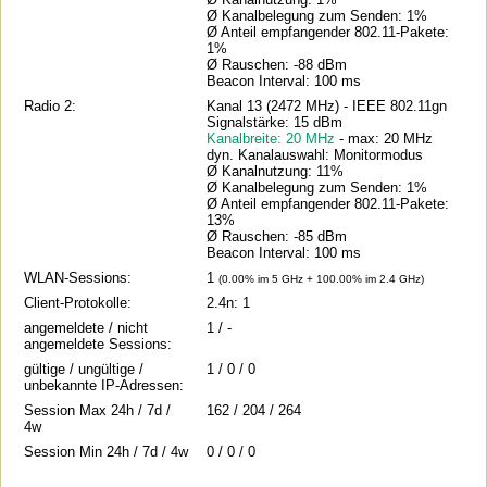
Ø Kanalbelegung zum Senden: 1%
Ø Anteil empfangender 802.11-Pakete:
1%
Ø Rauschen: -88 dBm
Beacon Interval: 100 ms
Radio 2:
Kanal 13 (2472 MHz) - IEEE 802.11gn
Signalstärke: 15 dBm
Kanalbreite: 20 MHz
- max: 20 MHz
dyn. Kanalauswahl: Monitormodus
Ø Kanalnutzung: 11%
Ø Kanalbelegung zum Senden: 1%
Ø Anteil empfangender 802.11-Pakete:
13%
Ø Rauschen: -85 dBm
Beacon Interval: 100 ms
WLAN-Sessions:
1
(0.00% im 5 GHz + 100.00% im 2.4 GHz)
Client-Protokolle:
2.4n: 1
angemeldete / nicht
1 / -
angemeldete Sessions:
gültige / ungültige /
1 / 0 / 0
unbekannte IP-Adressen:
Session Max 24h / 7d /
162 / 204 / 264
4w
Session Min 24h / 7d / 4w
0 / 0 / 0