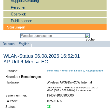
Support/Beratung
Personen
Überblick
Publikationen
Störungen
Deutsch
English
Sprachauswahl
search-menu
Humboldt-
WLAN-Status 06.08.2026 16:52:01
Universität
AP-UdL6-Mensa-EG
zu
Berlin
Standort:
Berlin-Mitte
>
Unter den Linden 6, Hauptgebäude
-
Hinweise / Bemerkungen:
Computer-
Hardware:
Wireless AP3915i-ROW Internal
und
Dual Band AP, IEEE 802.11a/b/g/n/ac, 2x2:2
MIMO (867 + 300 MBit/s), int. Antennen
Medienservice
Seriennummer:
1940Y-1080900000
Laufzeit:
10:59:56 h
Status:
OK