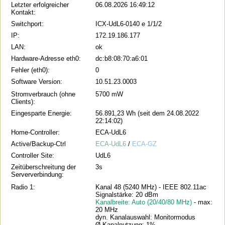
Letzter erfolgreicher
06.08.2026 16:49:12
Kontakt:
Switchport:
ICX-UdL6-0140 e 1/1/2
IP:
172.19.186.177
LAN:
ok
Hardware-Adresse eth0:
dc:b8:08:70:a6:01
Fehler (eth0):
0
Software Version:
10.51.23.0003
Stromverbrauch (ohne
5700 mW
Clients):
Eingesparte Energie:
56.891,23 Wh (seit dem 24.08.2022
22:14:02)
Home-Controller:
ECA-UdL6
Active/Backup-Ctrl
ECA-UdL6
/
ECA-GZ
Controller Site:
UdL6
Zeitüberschreitung der
3s
Serververbindung:
Radio 1:
Kanal 48 (5240 MHz) - IEEE 802.11ac
Signalstärke: 20 dBm
Kanalbreite: Auto (20/40/80 MHz)
- max:
20 MHz
dyn. Kanalauswahl: Monitormodus
Ø Kanalnutzung: 1%