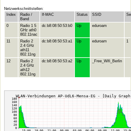
Netzwerkschnittstellen:
Index
Radio /
If-MAC
Status
SSID
Se
Band
0
Radio 1 5
dc:b8:08:50:53:b0
Up
eduroam
GHz ath0
802.11nac
11
Radio 2
dc:b8:08:50:53:a1
Up
eduroam
1
2.4 GHz
ath11
802.11ng
12
Radio 2
dc:b8:08:50:53:a2
Up
_Free_Wifi_Berlin
2.4 GHz
ath12
802.11ng