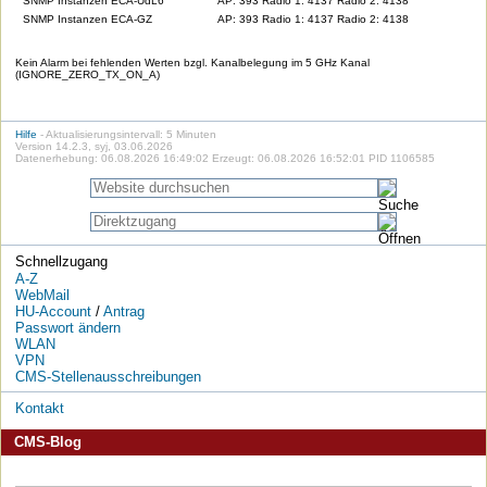
SNMP Instanzen ECA-UdL6
AP: 393 Radio 1: 4137 Radio 2: 4138
SNMP Instanzen ECA-GZ
AP: 393 Radio 1: 4137 Radio 2: 4138
Kein Alarm bei fehlenden Werten bzgl. Kanalbelegung im 5 GHz Kanal
(IGNORE_ZERO_TX_ON_A)
Hilfe
- Aktualisierungsintervall: 5 Minuten
Version 14.2.3, syj, 03.06.2026
Datenerhebung: 06.08.2026 16:49:02 Erzeugt: 06.08.2026 16:52:01 PID 1106585
Schnellzugang
A-Z
WebMail
HU-Account
/
Antrag
Passwort ändern
WLAN
VPN
CMS-Stellenausschreibungen
Kontakt
CMS-Blog