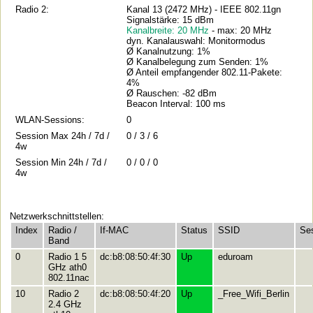
Radio 2:
Kanal 13 (2472 MHz) - IEEE 802.11gn
Signalstärke: 15 dBm
Kanalbreite: 20 MHz
- max: 20 MHz
dyn. Kanalauswahl: Monitormodus
Ø Kanalnutzung: 1%
Ø Kanalbelegung zum Senden: 1%
Ø Anteil empfangender 802.11-Pakete:
4%
Ø Rauschen: -82 dBm
Beacon Interval: 100 ms
WLAN-Sessions:
0
Session Max 24h / 7d /
0 / 3 / 6
4w
Session Min 24h / 7d /
0 / 0 / 0
4w
Netzwerkschnittstellen:
Index
Radio /
If-MAC
Status
SSID
Se
Band
0
Radio 1 5
dc:b8:08:50:4f:30
Up
eduroam
GHz ath0
802.11nac
10
Radio 2
dc:b8:08:50:4f:20
Up
_Free_Wifi_Berlin
2.4 GHz