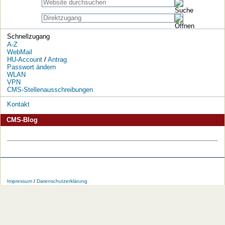
Schnellzugang
A-Z
WebMail
HU-Account
/
Antrag
Passwort ändern
WLAN
VPN
CMS-Stellenausschreibungen
Kontakt
CMS-Blog
Die
Die
Die
Die
Die
Die
HU
HU
HU
HU
RSS-
HU
Impressum
/
Datenschutzerklärung
bei
bei
bei
bei
Feeds
im
Facebook
Twitter
YouTube
iTunes
der
WWW
HU