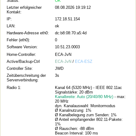
Status:
OK
Letzter erfolgreicher
08.08.2026 19:19:12
Kontakt:
IP:
172.18.51.154
LAN:
ok
Hardware-Adresse eth0:
dc:b8:08:70:a5:4d
Fehler (eth0):
0
Software Version:
10.51.23.0003
Home-Controller:
ECA-JvN
Active/Backup-Ctrl
ECA-JvN
/
ECA-ESZ
Controller Site:
JWD
Zeitüberschreitung der
3s
Serververbindung:
Radio 1:
Kanal 64 (5320 MHz) - IEEE 802.11ac
Signalstärke: 20 dBm
Kanalbreite: Auto (20/40/80 MHz)
- max:
20 MHz
dyn. Kanalauswahl: Monitormodus
Ø Kanalnutzung: 1%
Ø Kanalbelegung zum Senden: 1%
Ø Anteil empfangender 802.11-Pakete:
1%
Ø Rauschen: -88 dBm
Beacon Interval: 100 ms