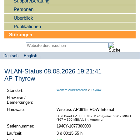
Support/Beratung
Personen
Überblick
Publikationen
Störungen
Deutsch
English
Sprachauswahl
search-menu
Humboldt-
WLAN-Status 08.08.2026 19:21:41
Universität
AP-Thyrow
zu
Berlin
Standort:
Weitere Außenstellen
>
Thyrow
-
Hinweise /
Bemerkungen:
Computer-
Hardware:
Wireless AP3915i-ROW Internal
und
Dual Band AP, IEEE 802.11a/b/g/n/ac, 2x2:2 MIMO
Medienservice
(867 + 300 MBit/s), int. Antennen
Seriennummer:
1940Y-1077300000
Laufzeit:
3 d 00:15:55 h