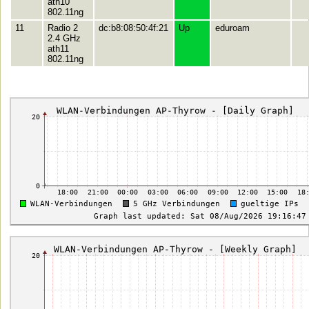
ath10
802.11ng
11
Radio 2
dc:b8:08:50:4f:21
Up
eduroam
2.4 GHz
ath11
802.11ng