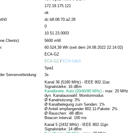
172.19.175.121
ok
eth0:
dc:b8:08:70:a2:28
0
10.51.23.0003
ne Clients):
5600 mW
e:
60.524,39 Wh (seit dem 24.08.2022 22:14:02)
ECA-GZ
ECA-GZ
/
ECA-UdL6
Spa1
der Serververbindung:
3s
Kanal 36 (5180 MHz) - IEEE 802.11ac
Signalstärke: 16 dBm
Kanalbreite: Auto (20/40/80 MHz)
- max: 20 MHz
dyn. Kanalauswahl: Monitormodus
Ø Kanalnutzung: 3%
Ø Kanalbelegung zum Senden: 1%
Ø Anteil empfangender 802.11-Pakete: 2%
Ø Rauschen: -88 dBm
Beacon Interval: 100 ms
Kanal 5 (2432 MHz) - IEEE 802.11gn
Signalstärke: 14 dBm