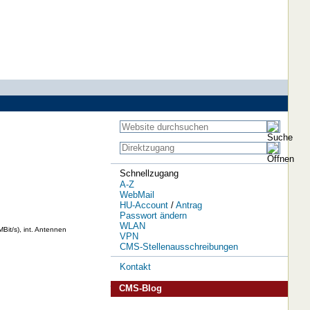
Schnellzugang
A-Z
WebMail
HU-Account
/
Antrag
Passwort ändern
WLAN
it/s), int. Antennen
VPN
CMS-Stellenausschreibungen
Kontakt
CMS-Blog