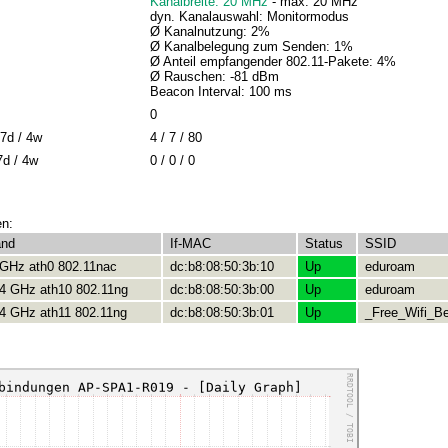
Kanalbreite: 20 MHz
- max: 20 MHz
dyn. Kanalauswahl: Monitormodus
Ø Kanalnutzung: 2%
Ø Kanalbelegung zum Senden: 1%
Ø Anteil empfangender 802.11-Pakete: 4%
Ø Rauschen: -81 dBm
Beacon Interval: 100 ms
0
7d / 4w
4 / 7 / 80
7d / 4w
0 / 0 / 0
en:
and
If-MAC
Status
SSID
 GHz ath0 802.11nac
dc:b8:08:50:3b:10
Up
eduroam
.4 GHz ath10 802.11ng
dc:b8:08:50:3b:00
Up
eduroam
.4 GHz ath11 802.11ng
dc:b8:08:50:3b:01
Up
_Free_Wifi_Be