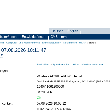
Deutsch
English
Sprachauswahl
search-menu
beiter/innen
Entwickler/innen
CMS intern
rlin
|
Computer- und Medienservice
|
Dienstleistungen
|
Netzdienste
|
WLAN
|
Status
07.08.2026 10:11:47
19
Berlin-Mitte
>
Spandauer Str. 1, Wirtschaftswissenschaften
ungen:
Wireless AP3915i-ROW Internal
Dual Band AP, IEEE 802.11a/b/g/n/ac, 2x2:2 MIMO (867 + 300 MB
1940Y-1061200000
04:20:34 h
OK
r Kontakt:
07.08.2026 10:09:12
ICX-Spa1-K005 e 1/1/47