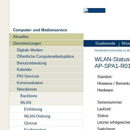
Computer- und Medienservice
Aktuelles
Navigation
Dienstleistungen
Studierende
Mitar
Zielgruppen
Humboldt-
Digitale Medien
Humboldt-Universität zu Be
Universität
Öffentliche Computerarbeitsplätze
WLAN-Status 
zu
Benutzerberatung
AP-SPA1-R0
Berlin
Kalender
PKI-Services
-
Standort:
Kommunikation
Computer-
Hinweise / Bemerk
Netzdienste
und
Hardware:
Backbone
Medienservice
Seriennummer:
WLAN
Laufzeit:
Einführung
Status:
WLAN-Ordnung
Letzter erfolgreiche
Glossar
Switchport:
Konfiguration