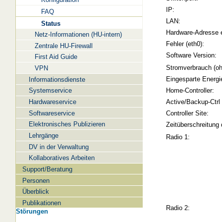
IP:
FAQ
LAN:
Status
Hardware-Adresse 
Netz-Informationen (HU-intern)
Fehler (eth0):
Zentrale HU-Firewall
Software Version:
First Aid Guide
Stromverbrauch (oh
VPN
Eingesparte Energi
Informationsdienste
Systemservice
Home-Controller:
Hardwareservice
Active/Backup-Ctrl
Softwareservice
Controller Site:
Elektronisches Publizieren
Zeitüberschreitung 
Lehrgänge
Radio 1:
DV in der Verwaltung
Kollaboratives Arbeiten
Support/Beratung
Personen
Überblick
Publikationen
Radio 2:
Störungen