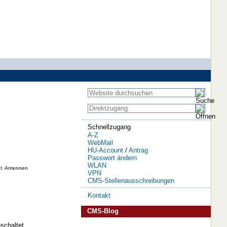
Schnellzugang
A-Z
WebMail
HU-Account
/
Antrag
Passwort ändern
WLAN
nt. Antennen
VPN
CMS-Stellenausschreibungen
Kontakt
CMS-Blog
schaltet.