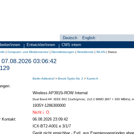
Deutsch
English
Sprachauswahl
search-menu
beiter/innen
Entwickler/innen
CMS intern
rlin
|
Computer- und Medienservice
|
Dienstleistungen
|
Netzdienste
|
WLAN
|
Status
07.08.2026 03:06:42
.129
Berlin-Adlershof
>
Brook-Taylor-Str. 2
>
Kamm A
ungen:
Wireless AP3915i-ROW Internal
Dual Band AP, IEEE 802.11a/b/g/n/ac, 2x2:2 MIMO (867 + 300 MBit/s), i
1935Y-1286300000
Nicht i. O.
r Kontakt:
06.08.2026 23:09:42
ICX-BT2-A001 e 3/1/7
Gerät nicht erreichbar - Evtl. aus Energiespargründen abge