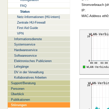
Stromverbrauch (oh
FAQ
IP:
Status
MAC-Address eth0
Netz-Informationen (HU-intern)
Zentrale HU-Firewall
First Aid Guide
VPN
Informationsdienste
Systemservice
Hardwareservice
Softwareservice
Elektronisches Publizieren
Lehrgänge
DV in der Verwaltung
Kollaboratives Arbeiten
Support/Beratung
Personen
Überblick
Publikationen
Störungen