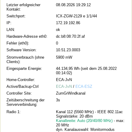
Letzter erfolgreicher
08.08.2026 19:29:12
Kontakt:
Switchport:
ICX-ZGW-2129 e 1/1/44
IP:
172.19.192.86
LAN:
ok
Hardware-Adresse eth0:
dc:b8:08:70:2f:af
Fehler (eth0):
0
Software Version:
10.51.23.0003
Stromverbrauch (ohne
5900 mW
Clients):
Eingesparte Energie:
44.134,95 Wh (seit dem 25.08.2022
00:14:02)
Home-Controller:
ECA-JvN
Active/Backup-Ctrl
ECA-JvN
/
ECA-ESZ
Controller Site:
ZumGrWindkanal
Zeitüberschreitung der
3s
Serververbindung:
Radio 1:
Kanal 112 (5560 MHz) - IEEE 802.11ac
Signalstärke: 20 dBm
Kanalbreite: Auto (20/40/80 MHz)
- max:
20 MHz
dyn. Kanalauswahl: Monitormodus