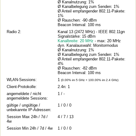
Ø Kanalnutzung: 1%
Ø Kanalbelegung zum Senden: 1%
Ø Anteil empfangender 802.11-Pakete:
1%
Ø Rauschen: -90 dBm
Beacon Interval: 100 ms
Radio 2:
Kanal 13 (2472 MHz) - IEEE 802.11gn
Signalstärke: 15 dBm
Kanalbreite: 20 MHz
- max: 20 MHz
dyn. Kanalauswahl: Monitormodus
Ø Kanalnutzung: 1%
Ø Kanalbelegung zum Senden: 1%
Ø Anteil empfangender 802.11-Pakete:
4%
Ø Rauschen: -82 dBm
Beacon Interval: 100 ms
WLAN-Sessions:
1
(0.00% im 5 GHz + 100.00% im 2.4 GHz)
Client-Protokolle:
2.4n: 1
angemeldete / nicht
1 / -
angemeldete Sessions:
gültige / ungültige /
1 / 0 / 0
unbekannte IP-Adressen:
Session Max 24h / 7d /
4 / 7 / 13
4w
Session Min 24h / 7d / 4w
1 / 0 / 0