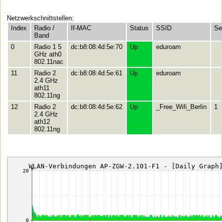
Netzwerkschnittstellen:
Index
Radio /
If-MAC
Status
SSID
Se
Band
0
Radio 1 5
dc:b8:08:4d:5e:70
Up
eduroam
GHz ath0
802.11nac
11
Radio 2
dc:b8:08:4d:5e:61
Up
eduroam
2.4 GHz
ath11
802.11ng
12
Radio 2
dc:b8:08:4d:5e:62
Up
_Free_Wifi_Berlin
1
2.4 GHz
ath12
802.11ng