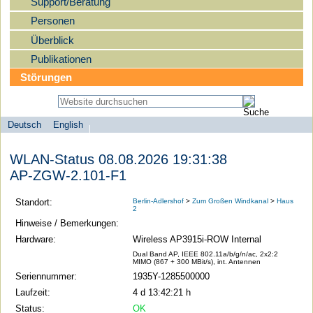
Support/Beratung
Personen
Überblick
Publikationen
Störungen
Deutsch
English
Sprachauswahl
search-menu
Humboldt-
WLAN-Status 08.08.2026 19:31:38
Universität
AP-ZGW-2.101-F1
zu
Berlin
Standort:
Berlin-Adlershof
>
Zum Großen Windkanal
>
Haus
2
-
Hinweise / Bemerkungen:
Computer-
Hardware:
Wireless AP3915i-ROW Internal
und
Dual Band AP, IEEE 802.11a/b/g/n/ac, 2x2:2
MIMO (867 + 300 MBit/s), int. Antennen
Medienservice
Seriennummer:
1935Y-1285500000
Laufzeit:
4 d 13:42:21 h
Status:
OK