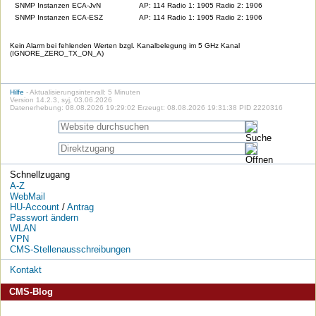
SNMP Instanzen ECA-JvN
AP: 114 Radio 1: 1905 Radio 2: 1906
SNMP Instanzen ECA-ESZ
AP: 114 Radio 1: 1905 Radio 2: 1906
Kein Alarm bei fehlenden Werten bzgl. Kanalbelegung im 5 GHz Kanal
(IGNORE_ZERO_TX_ON_A)
Hilfe
- Aktualisierungsintervall: 5 Minuten
Version 14.2.3, syj, 03.06.2026
Datenerhebung: 08.08.2026 19:29:02 Erzeugt: 08.08.2026 19:31:38 PID 2220316
Schnellzugang
A-Z
WebMail
HU-Account
/
Antrag
Passwort ändern
WLAN
VPN
CMS-Stellenausschreibungen
Kontakt
CMS-Blog