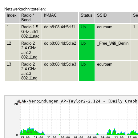
Netzwerkschnittstellen:
Index
Radio /
If-MAC
Status
SSID
Se
Band
1
Radio 1 5
dc:b8:08:4d:5d:f1
Up
eduroam
1
GHz ath1
802.11nac
12
Radio 2
dc:b8:08:4d:5d:e2
Up
_Free_Wifi_Berlin
2.4 GHz
ath12
802.11ng
13
Radio 2
dc:b8:08:4d:5d:e3
Up
eduroam
2.4 GHz
ath13
802.11ng