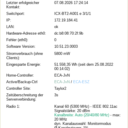
Letzter erfolgreicher
07.08.2026 17:24:14
Kontakt:
Switchport:
ICX-BT2-A001 e 3/1/1
IP:
172.19.184.41
LAN:
ok
Hardware-Adresse eth0:
dc:b8:08:70:2f:9b
Fehler (eth0):
0
Software Version:
10.51.23.0003
Stromverbrauch (ohne
5800 mW
Clients):
Eingesparte Energie:
51.558,35 Wh (seit dem 25.08.2022
00:14:02)
Home-Controller:
ECA-JvN
Active/Backup-Ctrl
ECA-JvN
/
ECA-ESZ
Controller Site:
Taylor2
Zeitüberschreitung der
3s
Serververbindung:
Radio 1:
Kanal 60 (5300 MHz) - IEEE 802.11ac
Signalstärke: 20 dBm
Kanalbreite: Auto (20/40/80 MHz)
- max:
20 MHz
dyn. Kanalauswahl: Monitormodus
Ø Kanalnutzung: 1%