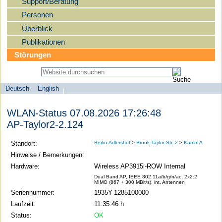
Support/Beratung
Personen
Überblick
Publikationen
Störungen
Deutsch
English
Sprachauswahl
search-menu
Humboldt-
WLAN-Status 07.08.2026 17:26:48
Universität
AP-Taylor2-2.124
zu
Berlin
Standort:
Berlin-Adlershof
>
Brook-Taylor-Str. 2
>
Kamm A
-
Hinweise / Bemerkungen:
Computer-
Hardware:
Wireless AP3915i-ROW Internal
und
Dual Band AP, IEEE 802.11a/b/g/n/ac, 2x2:2
MIMO (867 + 300 MBit/s), int. Antennen
Medienservice
Seriennummer:
1935Y-1285100000
Laufzeit:
11:35:46 h
Status:
OK