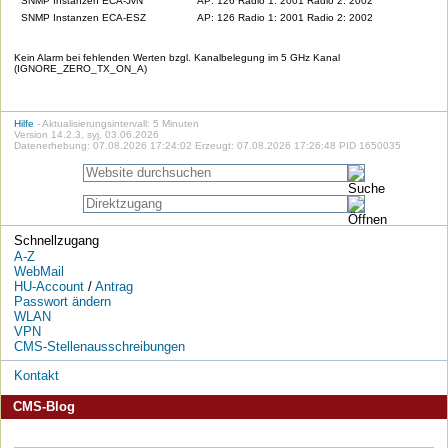
SNMP Instanzen ECA-JvN
AP: 126 Radio 1: 2001 Radio 2: 2002
SNMP Instanzen ECA-ESZ
AP: 126 Radio 1: 2001 Radio 2: 2002
Kein Alarm bei fehlenden Werten bzgl. Kanalbelegung im 5 GHz Kanal
(IGNORE_ZERO_TX_ON_A)
Hilfe
- Aktualisierungsintervall: 5 Minuten
Version 14.2.3, syj, 03.06.2026
Datenerhebung: 07.08.2026 17:24:02 Erzeugt: 07.08.2026 17:26:48 PID 1650035
Schnellzugang
A-Z
WebMail
HU-Account
/
Antrag
Passwort ändern
WLAN
VPN
CMS-Stellenausschreibungen
Kontakt
CMS-Blog