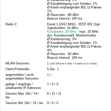
Ø Kanalbelegung zum Senden: 1%
Ø Anteil empfangender 802.11-Pakete:
1%
Ø Rauschen: -88 dBm
Beacon Interval: 100 ms
Radio 2:
Kanal 1 (2412 MHz) - IEEE 802.11gn
Signalstärke: 15 dBm
Kanalbreite: 20 MHz
- max: 20 MHz
dyn. Kanalauswahl: Monitormodus
Ø Kanalnutzung: 3%
Ø Kanalbelegung zum Senden: 1%
Ø Anteil empfangender 802.11-Pakete:
4%
Ø Rauschen: -83 dBm
Beacon Interval: 100 ms
WLAN-Sessions:
1
(100.00% im 5 GHz + 0.00% im 2.4 GHz)
Client-Protokolle:
5.0ac: 1
angemeldete / nicht
1 / -
angemeldete Sessions:
gültige / ungültige /
1 / 0 / 0
unbekannte IP-Adressen:
Session Max 24h / 7d /
6 / 11 / 11
4w
Session Min 24h / 7d / 4w
0 / 0 / 0