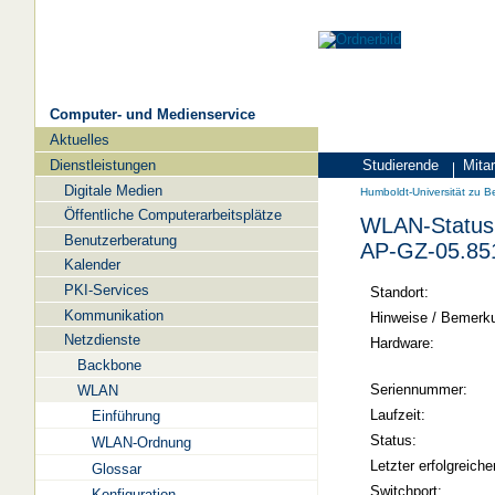
Computer- und Medienservice
Aktuelles
Navigation
Dienstleistungen
Studierende
Mitar
Zielgruppen
Humboldt-
Digitale Medien
Humboldt-Universität zu Be
Universität
Öffentliche Computerarbeitsplätze
WLAN-Status 
zu
Benutzerberatung
AP-GZ-05.85
Berlin
Kalender
PKI-Services
-
Standort:
Kommunikation
Computer-
Hinweise / Bemerk
Netzdienste
und
Hardware:
Backbone
Medienservice
Seriennummer:
WLAN
Laufzeit:
Einführung
Status:
WLAN-Ordnung
Letzter erfolgreiche
Glossar
Switchport:
Konfiguration