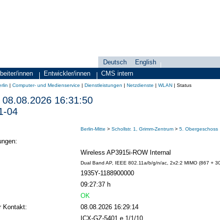
Deutsch
English
Sprachauswahl
search-menu
beiter/innen
Entwickler/innen
CMS intern
rlin
|
Computer- und Medienservice
|
Dienstleistungen
|
Netzdienste
|
WLAN
|
Status
08.08.2026 16:31:50
1-04
Berlin-Mitte
>
Schollstr. 1, Grimm-Zentrum
>
5. Obergeschoss
ungen:
Wireless AP3915i-ROW Internal
Dual Band AP, IEEE 802.11a/b/g/n/ac, 2x2:2 MIMO (867 + 300
1935Y-1188900000
09:27:37 h
OK
r Kontakt:
08.08.2026 16:29:14
ICX-GZ-5401 e 1/1/10