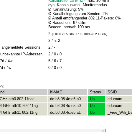
Kanalbreite: 20 MHz
- max: 20 MHz
dyn. Kanalauswahl: Monitormodus
Ø Kanalnutzung: 5%
Ø Kanalbelegung zum Senden: 2%
Ø Anteil empfangender 802.11-Pakete: 6%
Ø Rauschen: -87 dBm
Beacon Interval: 100 ms
2
(0.00% im 5 GHz + 100.00% im 2.4 GHz)
2.4n: 2
t angemeldete Sessions:
2 / -
 / unbekannte IP-Adressen:
2 / 0 / 0
7d / 4w
5 / 6 / 7
7d / 4w
0 / 0 / 0
en:
and
If-MAC
Status
SSID
 GHz ath0 802.11nac
dc:b8:08:4c:e5:b0
Up
eduroam
.4 GHz ath10 802.11ng
dc:b8:08:4c:e5:a0
Up
eduroam
.4 GHz ath11 802.11ng
dc:b8:08:4c:e5:a1
Up
_Free_Wifi_Be