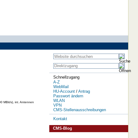
Schnellzugang
A-Z
WebMail
HU-Account
/
Antrag
Passwort ändern
WLAN
 MBit/s), int. Antennen
VPN
CMS-Stellenausschreibungen
Kontakt
CMS-Blog