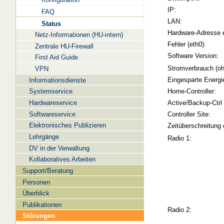
IP:
FAQ
LAN:
Status
Hardware-Adresse 
Netz-Informationen (HU-intern)
Fehler (eth0):
Zentrale HU-Firewall
Software Version:
First Aid Guide
Stromverbrauch (oh
VPN
Eingesparte Energi
Informationsdienste
Systemservice
Home-Controller:
Hardwareservice
Active/Backup-Ctrl
Softwareservice
Controller Site:
Elektronisches Publizieren
Zeitüberschreitung 
Lehrgänge
Radio 1:
DV in der Verwaltung
Kollaboratives Arbeiten
Support/Beratung
Personen
Überblick
Publikationen
Radio 2:
Störungen