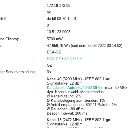
172.19.173.98
ok
eth0:
dc:b8:08:70:1c:d1
0
10.51.23.0003
ne Clients):
5700 mW
e:
47.658,78 Wh (seit dem 25.08.2022 00:14:02)
ECA-GZ
ECA-GZ
/
ECA-UdL6
GZ
der Serververbindung:
3s
Kanal 40 (5200 MHz) - IEEE 802.11ac
Signalstärke: 12 dBm
Kanalbreite: Auto (20/40/80 MHz)
- max: 20 MHz
dyn. Kanalauswahl: Monitormodus
Ø Kanalnutzung: 2%
Ø Kanalbelegung zum Senden: 1%
Ø Anteil empfangender 802.11-Pakete: 1%
Ø Rauschen: -89 dBm
Beacon Interval: 100 ms
Kanal 13 (2472 MHz) - IEEE 802.11gn
Signalstärke: 12 dBm