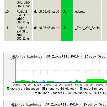
GHz ath0
802.11nac
10
Radio 2
dc:b8:08:45:aa:e0
Up
eduroam
2.4 GHz
ath10
802.11ng
11
Radio 2
dc:b8:08:45:aa:e1
Up
_Free_Wifi_Berlin
2.4 GHz
ath11
802.11ng