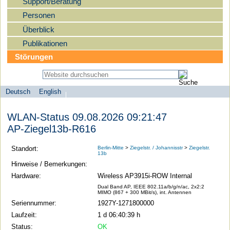
Support/Beratung
Personen
Überblick
Publikationen
Störungen
Deutsch
English
Sprachauswahl
search-menu
Humboldt-
WLAN-Status 09.08.2026 09:21:47
Universität
AP-Ziegel13b-R616
zu
Berlin
Standort:
Berlin-Mitte
>
Ziegelstr. / Johannisstr
>
Ziegelstr.
13b
-
Hinweise / Bemerkungen:
Computer-
Hardware:
Wireless AP3915i-ROW Internal
und
Dual Band AP, IEEE 802.11a/b/g/n/ac, 2x2:2
MIMO (867 + 300 MBit/s), int. Antennen
Medienservice
Seriennummer:
1927Y-1271800000
Laufzeit:
1 d 06:40:39 h
Status:
OK