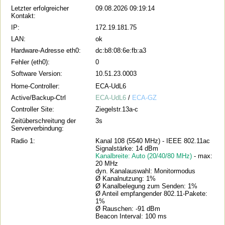
Letzter erfolgreicher
09.08.2026 09:19:14
Kontakt:
IP:
172.19.181.75
LAN:
ok
Hardware-Adresse eth0:
dc:b8:08:6e:fb:a3
Fehler (eth0):
0
Software Version:
10.51.23.0003
Home-Controller:
ECA-UdL6
Active/Backup-Ctrl
ECA-UdL6
/
ECA-GZ
Controller Site:
Ziegelstr.13a-c
Zeitüberschreitung der
3s
Serververbindung:
Radio 1:
Kanal 108 (5540 MHz) - IEEE 802.11ac
Signalstärke: 14 dBm
Kanalbreite: Auto (20/40/80 MHz)
- max:
20 MHz
dyn. Kanalauswahl: Monitormodus
Ø Kanalnutzung: 1%
Ø Kanalbelegung zum Senden: 1%
Ø Anteil empfangender 802.11-Pakete:
1%
Ø Rauschen: -91 dBm
Beacon Interval: 100 ms