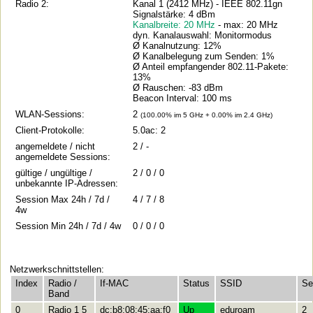
Radio 2:
Kanal 1 (2412 MHz) - IEEE 802.11gn
Signalstärke: 4 dBm
Kanalbreite: 20 MHz
- max: 20 MHz
dyn. Kanalauswahl: Monitormodus
Ø Kanalnutzung: 12%
Ø Kanalbelegung zum Senden: 1%
Ø Anteil empfangender 802.11-Pakete:
13%
Ø Rauschen: -83 dBm
Beacon Interval: 100 ms
WLAN-Sessions:
2
(100.00% im 5 GHz + 0.00% im 2.4 GHz)
Client-Protokolle:
5.0ac: 2
angemeldete / nicht
2 / -
angemeldete Sessions:
gültige / ungültige /
2 / 0 / 0
unbekannte IP-Adressen:
Session Max 24h / 7d /
4 / 7 / 8
4w
Session Min 24h / 7d / 4w
0 / 0 / 0
Netzwerkschnittstellen:
Index
Radio /
If-MAC
Status
SSID
Se
Band
0
Radio 1 5
dc:b8:08:45:aa:f0
Up
eduroam
2