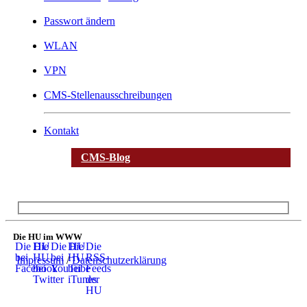
Passwort ändern
WLAN
VPN
CMS-Stellenausschreibungen
Kontakt
CMS-Blog
Die HU im WWW
Die HU
Die
Die HU
Die
Die
bei
HU
bei
HU
RSS-
Impressum
/
Datenschutzerklärung
Facebook
bei
YouTube
bei
Feeds
Twitter
iTunes
der
HU