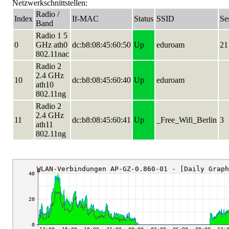
Netzwerkschnittstellen:
Radio /
Index
If-MAC
Status
SSID
Se
Band
Radio 1 5
0
GHz ath0
dc:b8:08:45:60:50
Up
eduroam
21
802.11nac
Radio 2
2.4 GHz
10
dc:b8:08:45:60:40
Up
eduroam
ath10
802.11ng
Radio 2
2.4 GHz
11
dc:b8:08:45:60:41
Up
_Free_Wifi_Berlin
3
ath11
802.11ng