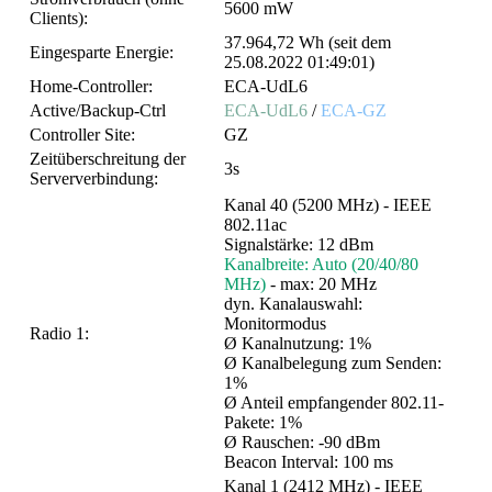
5600 mW
Clients):
37.964,72 Wh (seit dem
Eingesparte Energie:
25.08.2022 01:49:01)
Home-Controller:
ECA-UdL6
Active/Backup-Ctrl
ECA-UdL6
/
ECA-GZ
Controller Site:
GZ
Zeitüberschreitung der
3s
Serververbindung:
Kanal 40 (5200 MHz) - IEEE
802.11ac
Signalstärke: 12 dBm
Kanalbreite: Auto (20/40/80
MHz)
- max: 20 MHz
dyn. Kanalauswahl:
Monitormodus
Radio 1:
Ø Kanalnutzung: 1%
Ø Kanalbelegung zum Senden:
1%
Ø Anteil empfangender 802.11-
Pakete: 1%
Ø Rauschen: -90 dBm
Beacon Interval: 100 ms
Kanal 1 (2412 MHz) - IEEE