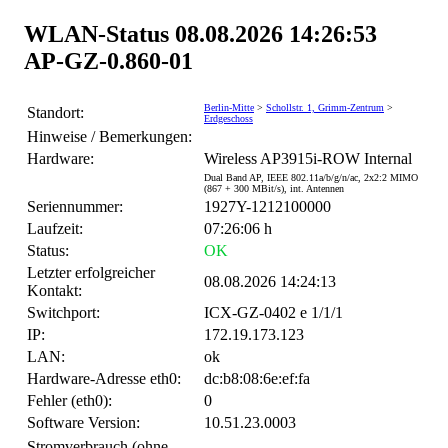
WLAN-Status 08.08.2026 14:26:53
AP-GZ-0.860-01
Berlin-Mitte
>
Schollstr. 1, Grimm-Zentrum
>
Standort:
Erdgeschoss
Hinweise / Bemerkungen:
Hardware:
Wireless AP3915i-ROW Internal
Dual Band AP, IEEE 802.11a/b/g/n/ac, 2x2:2 MIMO
(867 + 300 MBit/s), int. Antennen
Seriennummer:
1927Y-1212100000
Laufzeit:
07:26:06 h
Status:
OK
Letzter erfolgreicher
08.08.2026 14:24:13
Kontakt:
Switchport:
ICX-GZ-0402 e 1/1/1
IP:
172.19.173.123
LAN:
ok
Hardware-Adresse eth0:
dc:b8:08:6e:ef:fa
Fehler (eth0):
0
Software Version:
10.51.23.0003
Stromverbrauch (ohne