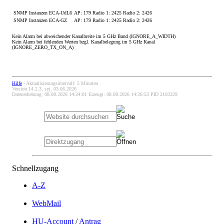
SNMP Instanzen ECA-UdL6
AP: 179 Radio 1: 2425 Radio 2: 2426
SNMP Instanzen ECA-GZ
AP: 179 Radio 1: 2425 Radio 2: 2426
Kein Alarm bei abweichender Kanalbreite im 5 GHz Band (IGNORE_A_WIDTH)
Kein Alarm bei fehlenden Werten bzgl. Kanalbelegung im 5 GHz Kanal
(IGNORE_ZERO_TX_ON_A)
Hilfe
- Aktualisierungsintervall: 5 Minuten
Version 14.2.3, syj, 03.06.2026
Datenerhebung: 08.08.2026 14:24:01 Erzeugt: 08.08.2026 14:26:53 PID 2103329
Schnellzugang
A-Z
WebMail
HU-Account
/
Antrag