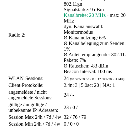
802.11gn
Signalstärke: 9 dBm
Kanalbreite: 20 MHz
- max: 20
MHz
dyn. Kanalauswahl:
Monitormodus
Radio 2:
Ø Kanalnutzung: 6%
Ø Kanalbelegung zum Senden:
1%
Ø Anteil empfangender 802.11-
Pakete: 7%
Ø Rauschen: -83 dBm
Beacon Interval: 100 ms
WLAN-Sessions:
24
(87.50% im 5 GHz + 12.50% im 2.4 GHz)
Client-Protokolle:
2.4n: 3 | 5.0ac: 20 | NA: 1
angemeldete / nicht
24 / -
angemeldete Sessions:
gültige / ungültige /
23 / 0 / 1
unbekannte IP-Adressen:
Session Max 24h / 7d / 4w
32 / 76 / 79
Session Min 24h / 7d / 4w
0 / 0 / 0