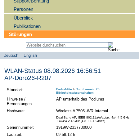
Support/Beratung
Personen
Überblick
Publikationen
Störungen
Deutsch
English
Sprachauswahl
search-menu
Humboldt-
WLAN-Status 08.08.2026 16:56:51
Universität
AP-Doro26-R207
zu
Berlin
Standort:
Berlin-Mitte
>
Dorotheenstr. 26,
Bibliothekswissenschaften
-
Hinweise /
AP unterhalb des Podiums
Computer-
Bemerkungen:
und
Hardware:
Wireless AP505i-WR Internal
Medienservice
Dual Band AP, IEEE 802.11a/n/ac/ax, 4x4:4 5 GHz
+ 4x4:4 2.4 GHz (4.8 + 1,1 GBit/s)
Seriennummer:
1919W-2337700000
Laufzeit:
09:58:12 h