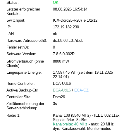
Status:
OK
Letzter erfolgreicher
08.08.2026 16:54:14
Kontakt:
Switchport:
ICX-Doro26-R207 e 1/1/12
IP:
172.19.182.230
LAN:
ok
Hardware-Adresse eth0:
dc:b8:08:c3:7d:cb
Fehler (eth0):
0
Software Version:
7.8.6.0-002R
Stromverbrauch (ohne
8800 mW
Clients):
Eingesparte Energie:
17.597,45 Wh (seit dem 19.11.2025
22:14:01)
Home-Controller:
ECA-UdL6
Active/Backup-Ctrl
ECA-UdL6
/
ECA-GZ
Controller Site:
Doro26
Zeitüberschreitung der
3s
Serververbindung:
Radio 1:
Kanal 108 (5540 MHz) - IEEE 802.11ax
Signalstärke: 8 dBm
Kanalbreite: 40 MHz
- max: 20 MHz
dyn. Kanalauswahl: Monitormodus