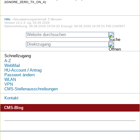
(IGNORE_ZERO_TX_ON_A)
Hilfe
- Aktualisierungsintervall: 5 Minuten
Version 14.2.3, syj, 03.06.2026
Datenerhebung: 08.08.2026 16:54:02 Erzeugt: 08.08.2026 16:56:51 PID 2160907
Schnellzugang
A-Z
WebMail
HU-Account
/
Antrag
Passwort ändern
WLAN
VPN
CMS-Stellenausschreibungen
Kontakt
CMS-Blog
Die
Die
Die
Die
Die
Die