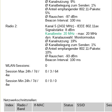
Ø Kanalnutzung: 9%
Ø Kanalbelegung zum Senden: 1%
Ø Anteil empfangender 802.11-Pakete:
5%
Ø Rauschen: -97 dBm
Beacon Interval: 100 ms
Radio 2:
Kanal 5 (2432 MHz) - IEEE 802.11ax
Signalstärke: 8 dBm
Kanalbreite: 20 MHz
- max: 20 MHz
dyn. Kanalauswahl: Monitormodus
Ø Kanalnutzung: 19%
Ø Kanalbelegung zum Senden: 1%
Ø Anteil empfangender 802.11-Pakete:
10%
Ø Rauschen: -93 dBm
Beacon Interval: 100 ms
WLAN-Sessions:
0
Session Max 24h / 7d /
0 / 3 / 64
4w
Session Min 24h / 7d /
0 / 0 / 0
4w
Netzwerkschnittstellen:
Index
Radio /
If-MAC
Status
SSID
Ses
Band