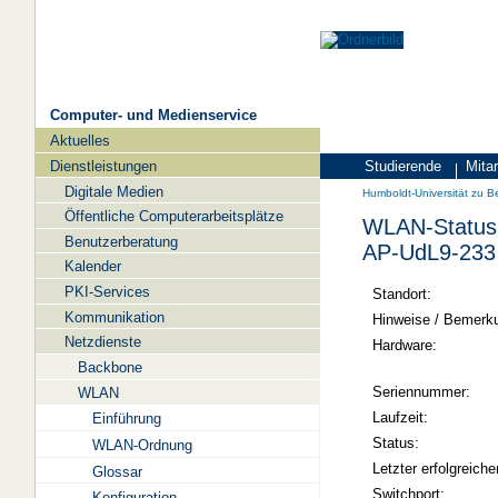
Computer- und Medienservice
Aktuelles
Navigation
Dienstleistungen
Studierende
Mitar
Zielgruppen
Humboldt-
Digitale Medien
Humboldt-Universität zu Be
Universität
Öffentliche Computerarbeitsplätze
WLAN-Status 
zu
Benutzerberatung
AP-UdL9-233
Berlin
Kalender
PKI-Services
-
Standort:
Kommunikation
Computer-
Hinweise / Bemerk
Netzdienste
und
Hardware:
Backbone
Medienservice
Seriennummer:
WLAN
Laufzeit:
Einführung
Status:
WLAN-Ordnung
Letzter erfolgreiche
Glossar
Switchport:
Konfiguration