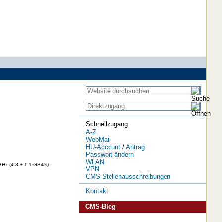
Schnellzugang
A-Z
WebMail
HU-Account
/
Antrag
Passwort ändern
WLAN
Hz (4.8 + 1,1 GBit/s)
VPN
CMS-Stellenausschreibungen
Kontakt
CMS-Blog