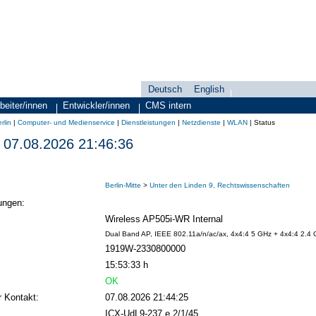
Deutsch
English
Sprachauswahl
search-menu
beiter/innen
Entwickler/innen
CMS intern
rlin
|
Computer- und Medienservice
|
Dienstleistungen
|
Netzdienste
|
WLAN
|
Status
07.08.2026 21:46:36
Berlin-Mitte
>
Unter den Linden 9, Rechtswissenschaften
ungen:
Wireless AP505i-WR Internal
Dual Band AP, IEEE 802.11a/n/ac/ax, 4x4:4 5 GHz + 4x4:4 2.4 G
1919W-2330800000
15:53:33 h
OK
r Kontakt:
07.08.2026 21:44:25
ICX-UdL9-237 e 2/1/45