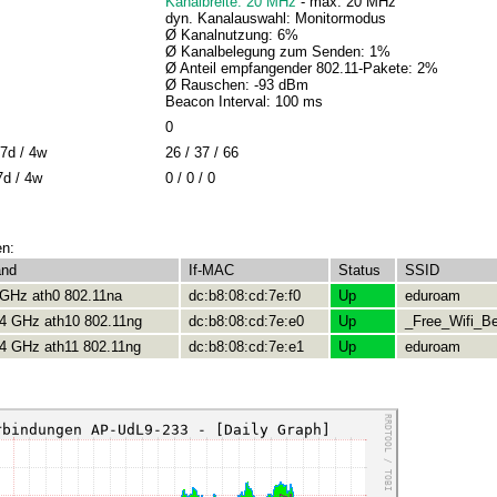
Kanalbreite: 20 MHz
- max: 20 MHz
dyn. Kanalauswahl: Monitormodus
Ø Kanalnutzung: 6%
Ø Kanalbelegung zum Senden: 1%
Ø Anteil empfangender 802.11-Pakete: 2%
Ø Rauschen: -93 dBm
Beacon Interval: 100 ms
0
7d / 4w
26 / 37 / 66
7d / 4w
0 / 0 / 0
en:
and
If-MAC
Status
SSID
 GHz ath0 802.11na
dc:b8:08:cd:7e:f0
Up
eduroam
.4 GHz ath10 802.11ng
dc:b8:08:cd:7e:e0
Up
_Free_Wifi_Be
.4 GHz ath11 802.11ng
dc:b8:08:cd:7e:e1
Up
eduroam