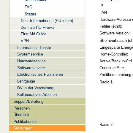
IP:
FAQ
LAN:
Status
Hardware-Adresse 
Netz-Informationen (HU-intern)
Fehler (eth0):
Zentrale HU-Firewall
Software Version:
First Aid Guide
Stromverbrauch (oh
VPN
Eingesparte Energi
Informationsdienste
Systemservice
Home-Controller:
Hardwareservice
Active/Backup-Ctrl
Softwareservice
Controller Site:
Elektronisches Publizieren
Zeitüberschreitung 
Lehrgänge
Radio 1:
DV in der Verwaltung
Kollaboratives Arbeiten
Support/Beratung
Personen
Überblick
Publikationen
Radio 2:
Störungen