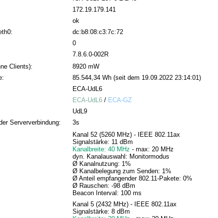
172.19.179.141
ok
eth0:
dc:b8:08:c3:7c:72
0
7.8.6.0-002R
ne Clients):
8920 mW
e:
85.544,34 Wh (seit dem 19.09.2022 23:14:01)
ECA-UdL6
ECA-UdL6
/
ECA-GZ
UdL9
der Serververbindung:
3s
Kanal 52 (5260 MHz) - IEEE 802.11ax
Signalstärke: 11 dBm
Kanalbreite: 40 MHz
- max: 20 MHz
dyn. Kanalauswahl: Monitormodus
Ø Kanalnutzung: 1%
Ø Kanalbelegung zum Senden: 1%
Ø Anteil empfangender 802.11-Pakete: 0%
Ø Rauschen: -98 dBm
Beacon Interval: 100 ms
Kanal 5 (2432 MHz) - IEEE 802.11ax
Signalstärke: 8 dBm