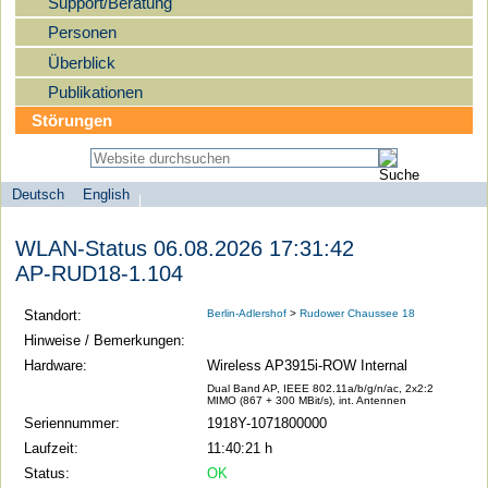
Support/Beratung
Personen
Überblick
Publikationen
Störungen
Deutsch
English
Sprachauswahl
search-menu
Humboldt-
WLAN-Status 06.08.2026 17:31:42
Universität
AP-RUD18-1.104
zu
Berlin
Standort:
Berlin-Adlershof
>
Rudower Chaussee 18
-
Hinweise / Bemerkungen:
Computer-
Hardware:
Wireless AP3915i-ROW Internal
und
Dual Band AP, IEEE 802.11a/b/g/n/ac, 2x2:2
MIMO (867 + 300 MBit/s), int. Antennen
Medienservice
Seriennummer:
1918Y-1071800000
Laufzeit:
11:40:21 h
Status:
OK