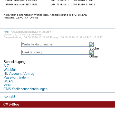
SNMP Instanzen ECA-JvN
AP: 76 Radio 1: 1601 Radio 2: 1602
SNMP Instanzen ECA-ESZ
AP: 76 Radio 1: 1601 Radio 2: 1602
Kein Alarm bei fehlenden Werten bzgl. Kanalbelegung im 5 GHz Kanal
(IGNORE_ZERO_TX_ON_A)
Hilfe
- Aktualisierungsintervall: 5 Minuten
Version 14.2.3, syj, 03.06.2026
Datenerhebung: 06.08.2026 17:29:01 Erzeugt: 06.08.2026 17:31:42 PID 1121847
Schnellzugang
A-Z
WebMail
HU-Account
/
Antrag
Passwort ändern
WLAN
VPN
CMS-Stellenausschreibungen
Kontakt
CMS-Blog