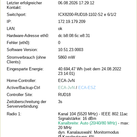
Letzter erfolgreicher
06.08.2026 17:29:12
Kontakt:
Switchport:
ICX8200-RUD18-1102-S2 e 6/1/2
IP:
172.19.179.209
LAN:
ok
Hardware-Adresse eth0:
dc:b8:08:6c:e8:31
Fehler (eth0):
0
Software Version:
10.51.23.0003
Stromverbrauch (ohne
5860 mW
Clients):
Eingesparte Energie:
40.694,47 Wh (seit dem 24.08.2022
23:14:01)
Home-Controller:
ECA-JvN
Active/Backup-Ctrl
ECA-JvN
/
ECA-ESZ
Controller Site:
RUD18
Zeitüberschreitung der
3s
Serververbindung:
Radio 1:
Kanal 104 (5520 MHz) - IEEE 802.11ac
Signalstärke: 16 dBm
Kanalbreite: Auto (20/40/80 MHz)
- max:
20 MHz
dyn. Kanalauswahl: Monitormodus
Ø Kanalnutzung: 6%