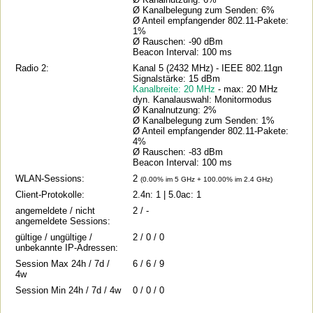
Ø Kanalbelegung zum Senden: 6%
Ø Anteil empfangender 802.11-Pakete:
1%
Ø Rauschen: -90 dBm
Beacon Interval: 100 ms
Radio 2:
Kanal 5 (2432 MHz) - IEEE 802.11gn
Signalstärke: 15 dBm
Kanalbreite: 20 MHz
- max: 20 MHz
dyn. Kanalauswahl: Monitormodus
Ø Kanalnutzung: 2%
Ø Kanalbelegung zum Senden: 1%
Ø Anteil empfangender 802.11-Pakete:
4%
Ø Rauschen: -83 dBm
Beacon Interval: 100 ms
WLAN-Sessions:
2
(0.00% im 5 GHz + 100.00% im 2.4 GHz)
Client-Protokolle:
2.4n: 1 | 5.0ac: 1
angemeldete / nicht
2 / -
angemeldete Sessions:
gültige / ungültige /
2 / 0 / 0
unbekannte IP-Adressen:
Session Max 24h / 7d /
6 / 6 / 9
4w
Session Min 24h / 7d / 4w
0 / 0 / 0