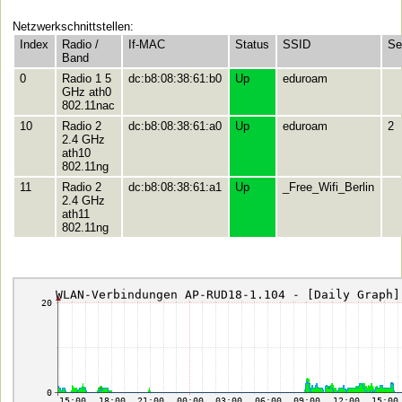
Netzwerkschnittstellen:
Index
Radio /
If-MAC
Status
SSID
Se
Band
0
Radio 1 5
dc:b8:08:38:61:b0
Up
eduroam
GHz ath0
802.11nac
10
Radio 2
dc:b8:08:38:61:a0
Up
eduroam
2
2.4 GHz
ath10
802.11ng
11
Radio 2
dc:b8:08:38:61:a1
Up
_Free_Wifi_Berlin
2.4 GHz
ath11
802.11ng