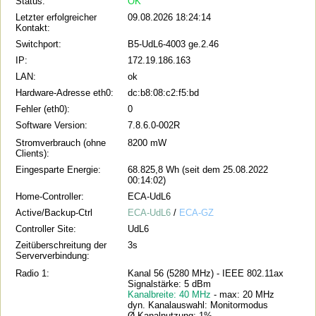
Status:
OK
Letzter erfolgreicher
09.08.2026 18:24:14
Kontakt:
Switchport:
B5-UdL6-4003 ge.2.46
IP:
172.19.186.163
LAN:
ok
Hardware-Adresse eth0:
dc:b8:08:c2:f5:bd
Fehler (eth0):
0
Software Version:
7.8.6.0-002R
Stromverbrauch (ohne
8200 mW
Clients):
Eingesparte Energie:
68.825,8 Wh (seit dem 25.08.2022
00:14:02)
Home-Controller:
ECA-UdL6
Active/Backup-Ctrl
ECA-UdL6
/
ECA-GZ
Controller Site:
UdL6
Zeitüberschreitung der
3s
Serververbindung:
Radio 1:
Kanal 56 (5280 MHz) - IEEE 802.11ax
Signalstärke: 5 dBm
Kanalbreite: 40 MHz
- max: 20 MHz
dyn. Kanalauswahl: Monitormodus
Ø Kanalnutzung: 1%