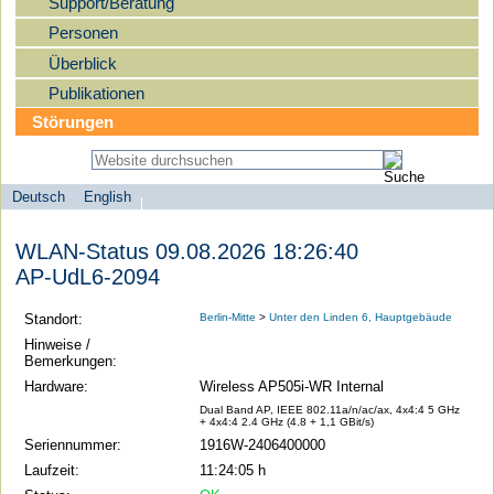
Support/Beratung
Personen
Überblick
Publikationen
Störungen
Deutsch
English
Sprachauswahl
search-menu
Humboldt-
WLAN-Status 09.08.2026 18:26:40
Universität
AP-UdL6-2094
zu
Berlin
Standort:
Berlin-Mitte
>
Unter den Linden 6, Hauptgebäude
-
Hinweise /
Bemerkungen:
Computer-
Hardware:
Wireless AP505i-WR Internal
und
Dual Band AP, IEEE 802.11a/n/ac/ax, 4x4:4 5 GHz
Medienservice
+ 4x4:4 2.4 GHz (4.8 + 1,1 GBit/s)
Seriennummer:
1916W-2406400000
Laufzeit:
11:24:05 h