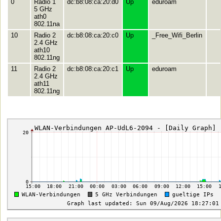
0
Radio 1
dc:b8:08:ca:20:d0
Up
eduroam
5 GHz
ath0
802.11na
10
Radio 2
dc:b8:08:ca:20:c0
Up
_Free_Wifi_Berlin
2.4 GHz
ath10
802.11ng
11
Radio 2
dc:b8:08:ca:20:c1
Up
eduroam
2.4 GHz
ath11
802.11ng