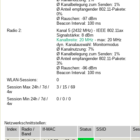
Ø Kanalbelegung zum Senden: 1%
Ø Anteil empfangender 802.11-Pakete:
0%
Ø Rauschen: -97 dBm
Beacon Interval: 100 ms
Radio 2:
Kanal 5 (2432 MHz) - IEEE 802.11ax
Signalstärke: 8 dBm
Kanalbreite: 20 MHz
- max: 20 MHz
dyn. Kanalauswahl: Monitormodus
Ø Kanalnutzung: 7%
Ø Kanalbelegung zum Senden: 1%
Ø Anteil empfangender 802.11-Pakete:
3%
Ø Rauschen: -96 dBm
Beacon Interval: 100 ms
WLAN-Sessions:
0
Session Max 24h / 7d /
3 / 15 / 69
4w
Session Min 24h / 7d /
0 / 0 / 0
4w
Netzwerkschnittstellen:
Index
Radio /
If-MAC
Status
SSID
Ses
Band