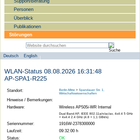
Support/Beratung
Personen
Überblick
Publikationen
Störungen
Deutsch
English
Sprachauswahl
search-menu
Humboldt-
WLAN-Status 08.08.2026 16:31:48
Universität
AP-SPA1-R225
zu
Berlin
Standort:
Berlin-Mitte
>
Spandauer Str. 1,
Wirtschaftswissenschaften
-
Hinweise / Bemerkungen:
Computer-
Hardware:
Wireless AP505i-WR Internal
und
Dual Band AP, IEEE 802.11a/n/ac/ax, 4x4:4 5 GHz
+ 4x4:4 2.4 GHz (4.8 + 1,1 GBit/s)
Medienservice
Seriennummer:
1916W-2378300000
Laufzeit:
09:32:00 h
Status:
OK