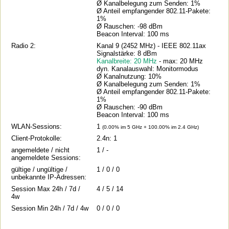
Ø Kanalbelegung zum Senden: 1%
Ø Anteil empfangender 802.11-Pakete:
1%
Ø Rauschen: -98 dBm
Beacon Interval: 100 ms
Radio 2:
Kanal 9 (2452 MHz) - IEEE 802.11ax
Signalstärke: 8 dBm
Kanalbreite: 20 MHz
- max: 20 MHz
dyn. Kanalauswahl: Monitormodus
Ø Kanalnutzung: 10%
Ø Kanalbelegung zum Senden: 1%
Ø Anteil empfangender 802.11-Pakete:
1%
Ø Rauschen: -90 dBm
Beacon Interval: 100 ms
WLAN-Sessions:
1
(0.00% im 5 GHz + 100.00% im 2.4 GHz)
Client-Protokolle:
2.4n: 1
angemeldete / nicht
1 / -
angemeldete Sessions:
gültige / ungültige /
1 / 0 / 0
unbekannte IP-Adressen:
Session Max 24h / 7d /
4 / 5 / 14
4w
Session Min 24h / 7d / 4w
0 / 0 / 0