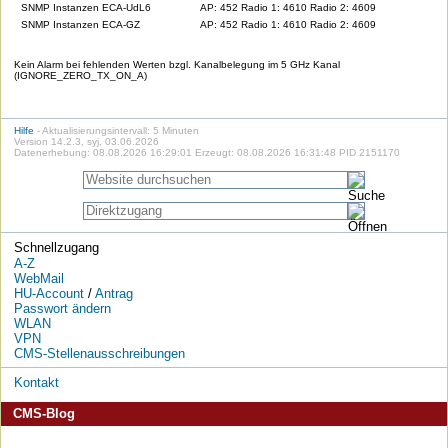
SNMP Instanzen ECA-UdL6
AP: 452 Radio 1: 4610 Radio 2: 4609
SNMP Instanzen ECA-GZ
AP: 452 Radio 1: 4610 Radio 2: 4609
Kein Alarm bei fehlenden Werten bzgl. Kanalbelegung im 5 GHz Kanal
(IGNORE_ZERO_TX_ON_A)
Hilfe
- Aktualisierungsintervall: 5 Minuten
Version 14.2.3, syj, 03.06.2026
Datenerhebung: 08.08.2026 16:29:01 Erzeugt: 08.08.2026 16:31:48 PID 2151170
Schnellzugang
A-Z
WebMail
HU-Account
/
Antrag
Passwort ändern
WLAN
VPN
CMS-Stellenausschreibungen
Kontakt
CMS-Blog