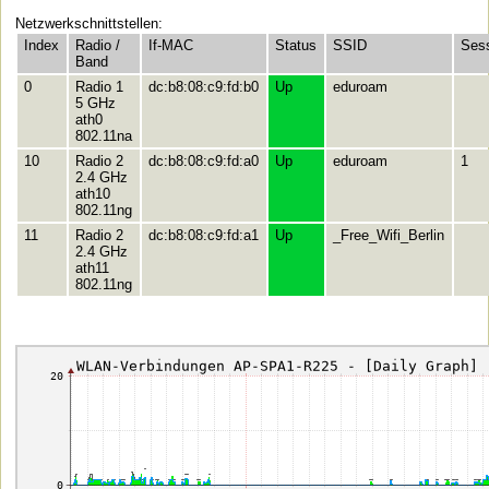
Netzwerkschnittstellen:
Index
Radio /
If-MAC
Status
SSID
Ses
Band
0
Radio 1
dc:b8:08:c9:fd:b0
Up
eduroam
5 GHz
ath0
802.11na
10
Radio 2
dc:b8:08:c9:fd:a0
Up
eduroam
1
2.4 GHz
ath10
802.11ng
11
Radio 2
dc:b8:08:c9:fd:a1
Up
_Free_Wifi_Berlin
2.4 GHz
ath11
802.11ng