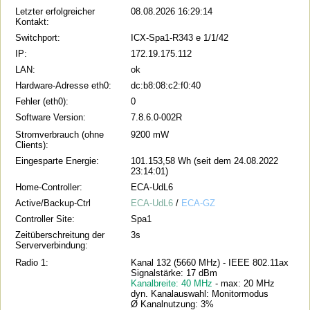
Letzter erfolgreicher
08.08.2026 16:29:14
Kontakt:
Switchport:
ICX-Spa1-R343 e 1/1/42
IP:
172.19.175.112
LAN:
ok
Hardware-Adresse eth0:
dc:b8:08:c2:f0:40
Fehler (eth0):
0
Software Version:
7.8.6.0-002R
Stromverbrauch (ohne
9200 mW
Clients):
Eingesparte Energie:
101.153,58 Wh (seit dem 24.08.2022
23:14:01)
Home-Controller:
ECA-UdL6
Active/Backup-Ctrl
ECA-UdL6
/
ECA-GZ
Controller Site:
Spa1
Zeitüberschreitung der
3s
Serververbindung:
Radio 1:
Kanal 132 (5660 MHz) - IEEE 802.11ax
Signalstärke: 17 dBm
Kanalbreite: 40 MHz
- max: 20 MHz
dyn. Kanalauswahl: Monitormodus
Ø Kanalnutzung: 3%