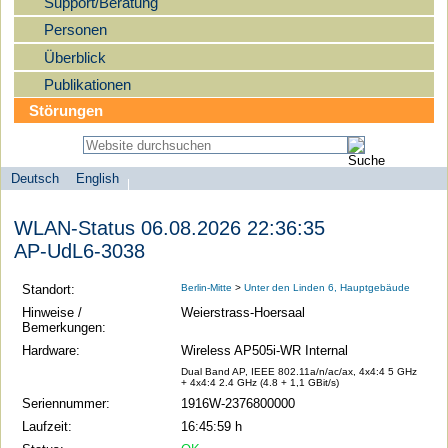
Support/Beratung
Personen
Überblick
Publikationen
Störungen
Deutsch
English
Sprachauswahl
search-menu
Humboldt-
WLAN-Status 06.08.2026 22:36:35
Universität
AP-UdL6-3038
zu
Berlin
Standort:
Berlin-Mitte
>
Unter den Linden 6, Hauptgebäude
-
Hinweise /
Weierstrass-Hoersaal
Bemerkungen:
Computer-
Hardware:
Wireless AP505i-WR Internal
und
Dual Band AP, IEEE 802.11a/n/ac/ax, 4x4:4 5 GHz
Medienservice
+ 4x4:4 2.4 GHz (4.8 + 1,1 GBit/s)
Seriennummer:
1916W-2376800000
Laufzeit:
16:45:59 h