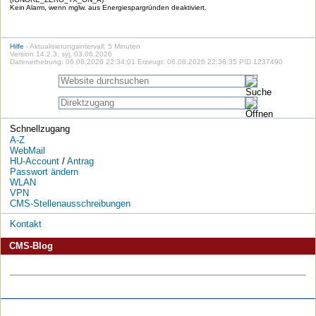
Kein Alarm, wenn mglw. aus Energiespargründen deaktiviert.
Hilfe
- Aktualisierungsintervall: 5 Minuten
Version 14.2.3, syj, 03.06.2026
Datenerhebung: 06.08.2026 22:34:01 Erzeugt: 06.08.2026 22:36:35 PID 1237490
Schnellzugang
A-Z
WebMail
HU-Account
/
Antrag
Passwort ändern
WLAN
VPN
CMS-Stellenausschreibungen
Kontakt
CMS-Blog
Die
Die
Die
Die
Die
Die