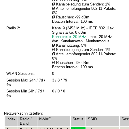
Ø Kanalbelegung zum Senden: 1%
Ø Anteil empfangender 802.11-Pakete:
0%
Ø Rauschen: -99 dBm
Beacon Interval: 100 ms
Radio 2:
Kanal 9 (2452 MHz) - IEEE 802.11ax
Signalstärke: 8 dBm
Kanalbreite: 20 MHz
- max: 20 MHz
dyn. Kanalauswahl: Monitormodus
Ø Kanalnutzung: 5%
Ø Kanalbelegung zum Senden: 1%
Ø Anteil empfangender 802.11-Pakete:
0%
Ø Rauschen: -96 dBm
Beacon Interval: 100 ms
WLAN-Sessions:
0
Session Max 24h / 7d /
3 / 8 / 79
4w
Session Min 24h / 7d /
0 / 0 / 0
4w
Netzwerkschnittstellen:
Index
Radio /
If-MAC
Status
SSID
Ses
Band