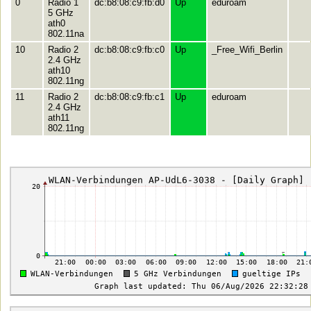
0
Radio 1
dc:b8:08:c9:fb:d0
Up
eduroam
5 GHz
ath0
802.11na
10
Radio 2
dc:b8:08:c9:fb:c0
Up
_Free_Wifi_Berlin
2.4 GHz
ath10
802.11ng
11
Radio 2
dc:b8:08:c9:fb:c1
Up
eduroam
2.4 GHz
ath11
802.11ng