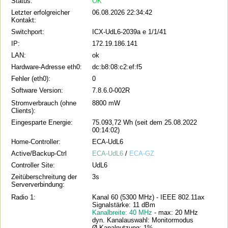
Status:
OK
Letzter erfolgreicher
06.08.2026 22:34:42
Kontakt:
Switchport:
ICX-UdL6-2039a e 1/1/41
IP:
172.19.186.141
LAN:
ok
Hardware-Adresse eth0:
dc:b8:08:c2:ef:f5
Fehler (eth0):
0
Software Version:
7.8.6.0-002R
Stromverbrauch (ohne
8800 mW
Clients):
Eingesparte Energie:
75.093,72 Wh (seit dem 25.08.2022
00:14:02)
Home-Controller:
ECA-UdL6
Active/Backup-Ctrl
ECA-UdL6
/
ECA-GZ
Controller Site:
UdL6
Zeitüberschreitung der
3s
Serververbindung:
Radio 1:
Kanal 60 (5300 MHz) - IEEE 802.11ax
Signalstärke: 11 dBm
Kanalbreite: 40 MHz
- max: 20 MHz
dyn. Kanalauswahl: Monitormodus
Ø Kanalnutzung: 1%