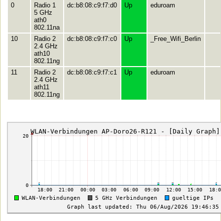
0
Radio 1
dc:b8:08:c9:f7:d0
Up
eduroam
5 GHz
ath0
802.11na
10
Radio 2
dc:b8:08:c9:f7:c0
Up
_Free_Wifi_Berlin
2.4 GHz
ath10
802.11ng
11
Radio 2
dc:b8:08:c9:f7:c1
Up
eduroam
2.4 GHz
ath11
802.11ng