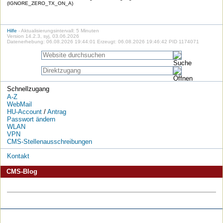
(IGNORE_ZERO_TX_ON_A)
Hilfe
- Aktualisierungsintervall: 5 Minuten
Version 14.2.3, syj, 03.06.2026
Datenerhebung: 06.08.2026 19:44:01 Erzeugt: 06.08.2026 19:46:42 PID 1174071
Schnellzugang
A-Z
WebMail
HU-Account
/
Antrag
Passwort ändern
WLAN
VPN
CMS-Stellenausschreibungen
Kontakt
CMS-Blog
Die
Die
Die
Die
Die
Die