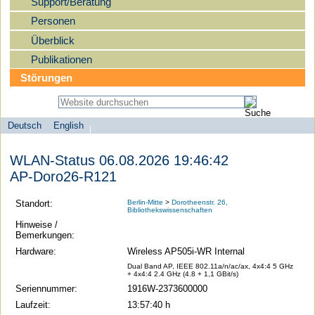
Support/Beratung
Personen
Überblick
Publikationen
Störungen
Deutsch
English
Sprachauswahl
search-menu
Humboldt-
WLAN-Status 06.08.2026 19:46:42
Universität
AP-Doro26-R121
zu
Berlin
Standort:
Berlin-Mitte
>
Dorotheenstr. 26,
Bibliothekswissenschaften
-
Hinweise /
Computer-
Bemerkungen:
und
Hardware:
Wireless AP505i-WR Internal
Medienservice
Dual Band AP, IEEE 802.11a/n/ac/ax, 4x4:4 5 GHz
+ 4x4:4 2.4 GHz (4.8 + 1,1 GBit/s)
Seriennummer:
1916W-2373600000
Laufzeit:
13:57:40 h