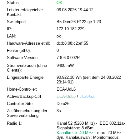
Status:
OK
Letzter erfolgreicher
06.08.2026 19:44:12
Kontakt:
Switchport:
B5-Doro26-R122 ge.1.23
IP:
172.19.182.229
LAN:
ok
Hardware-Adresse eth0:
dc:b8:08:c2:ef:55
Fehler (eth0):
0
Software Version:
7.8.6.0-002R
Stromverbrauch (ohne
9400 mW
Clients):
Eingesparte Energie:
90.922,38 Wh (seit dem 24.08.2022
23:14:01)
Home-Controller:
ECA-UdL6
Active/Backup-Ctrl
ECA-UdL6
/
ECA-GZ
Controller Site:
Doro26
Zeitüberschreitung der
3s
Serververbindung:
Radio 1:
Kanal 52 (5260 MHz) - IEEE 802.11ax
Signalstärke: 8 dBm
Kanalbreite: 40 MHz
- max: 20 MHz
dyn. Kanalauswahl: Monitormodus