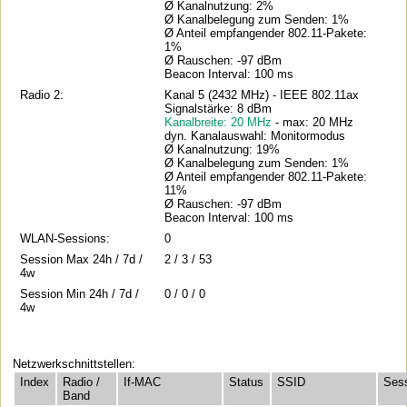
Ø Kanalnutzung: 2%
Ø Kanalbelegung zum Senden: 1%
Ø Anteil empfangender 802.11-Pakete:
1%
Ø Rauschen: -97 dBm
Beacon Interval: 100 ms
Radio 2:
Kanal 5 (2432 MHz) - IEEE 802.11ax
Signalstärke: 8 dBm
Kanalbreite: 20 MHz
- max: 20 MHz
dyn. Kanalauswahl: Monitormodus
Ø Kanalnutzung: 19%
Ø Kanalbelegung zum Senden: 1%
Ø Anteil empfangender 802.11-Pakete:
11%
Ø Rauschen: -97 dBm
Beacon Interval: 100 ms
WLAN-Sessions:
0
Session Max 24h / 7d /
2 / 3 / 53
4w
Session Min 24h / 7d /
0 / 0 / 0
4w
Netzwerkschnittstellen:
Index
Radio /
If-MAC
Status
SSID
Ses
Band