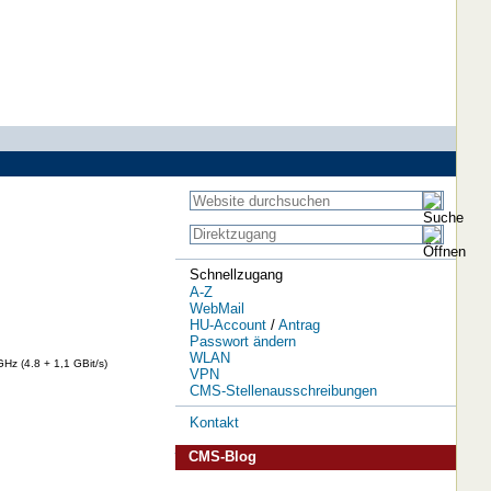
Schnellzugang
A-Z
WebMail
HU-Account
/
Antrag
Passwort ändern
WLAN
Hz (4.8 + 1,1 GBit/s)
VPN
CMS-Stellenausschreibungen
Kontakt
CMS-Blog