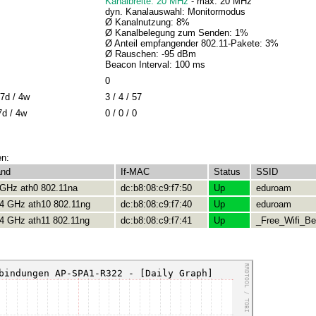
Kanalbreite: 20 MHz
- max: 20 MHz
dyn. Kanalauswahl: Monitormodus
Ø Kanalnutzung: 8%
Ø Kanalbelegung zum Senden: 1%
Ø Anteil empfangender 802.11-Pakete: 3%
Ø Rauschen: -95 dBm
Beacon Interval: 100 ms
0
7d / 4w
3 / 4 / 57
7d / 4w
0 / 0 / 0
en:
and
If-MAC
Status
SSID
 GHz ath0 802.11na
dc:b8:08:c9:f7:50
Up
eduroam
.4 GHz ath10 802.11ng
dc:b8:08:c9:f7:40
Up
eduroam
.4 GHz ath11 802.11ng
dc:b8:08:c9:f7:41
Up
_Free_Wifi_Ber