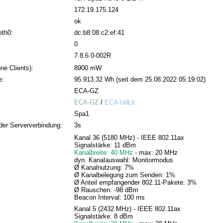
172.19.175.124
ok
eth0:
dc:b8:08:c2:ef:41
0
7.8.6.0-002R
ne Clients):
8900 mW
e:
95.913,32 Wh (seit dem 25.08.2022 05:19:02)
ECA-GZ
ECA-GZ
/
ECA-UdL6
Spa1
der Serververbindung:
3s
Kanal 36 (5180 MHz) - IEEE 802.11ax
Signalstärke: 11 dBm
Kanalbreite: 40 MHz
- max: 20 MHz
dyn. Kanalauswahl: Monitormodus
Ø Kanalnutzung: 7%
Ø Kanalbelegung zum Senden: 1%
Ø Anteil empfangender 802.11-Pakete: 3%
Ø Rauschen: -98 dBm
Beacon Interval: 100 ms
Kanal 5 (2432 MHz) - IEEE 802.11ax
Signalstärke: 8 dBm