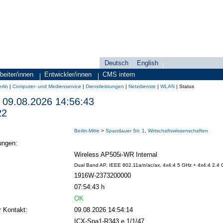
Deutsch
English
Sprachauswahl
search-menu
beiter/innen
Entwickler/innen
CMS intern
rlin
|
Computer- und Medienservice
|
Dienstleistungen
|
Netzdienste
|
WLAN
|
Status
09.08.2026 14:56:43
22
Berlin-Mitte
>
Spandauer Str. 1, Wirtschaftswissenschaften
ungen:
Wireless AP505i-WR Internal
Dual Band AP, IEEE 802.11a/n/ac/ax, 4x4:4 5 GHz + 4x4:4 2.4 G
1916W-2373200000
07:54:43 h
OK
r Kontakt:
09.08.2026 14:54:14
ICX-Spa1-R343 e 1/1/47