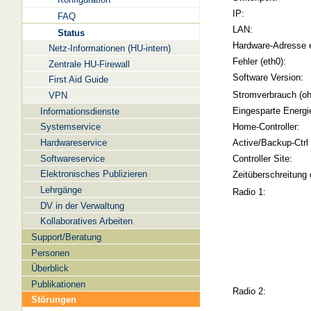
IP:
FAQ
LAN:
Status
Hardware-Adresse 
Netz-Informationen (HU-intern)
Fehler (eth0):
Zentrale HU-Firewall
Software Version:
First Aid Guide
Stromverbrauch (oh
VPN
Eingesparte Energi
Informationsdienste
Systemservice
Home-Controller:
Hardwareservice
Active/Backup-Ctrl
Softwareservice
Controller Site:
Elektronisches Publizieren
Zeitüberschreitung 
Lehrgänge
Radio 1:
DV in der Verwaltung
Kollaboratives Arbeiten
Support/Beratung
Personen
Überblick
Publikationen
Radio 2:
Störungen