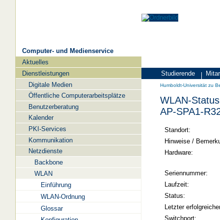
Computer- und Medienservice
Aktuelles
Navigation
Dienstleistungen
Studierende
Mitar
Zielgruppen
Humboldt-
Digitale Medien
Humboldt-Universität zu Be
Universität
Öffentliche Computerarbeitsplätze
WLAN-Status 
zu
Benutzerberatung
AP-SPA1-R3
Berlin
Kalender
PKI-Services
-
Standort:
Kommunikation
Computer-
Hinweise / Bemerk
Netzdienste
und
Hardware:
Backbone
Medienservice
Seriennummer:
WLAN
Laufzeit:
Einführung
Status:
WLAN-Ordnung
Letzter erfolgreiche
Glossar
Switchport:
Konfiguration