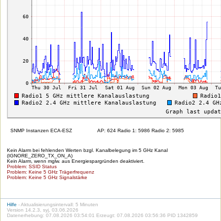
SNMP Instanzen ECA-ESZ
AP: 624 Radio 1: 5986 Radio 2: 5985
Kein Alarm bei fehlenden Werten bzgl. Kanalbelegung im 5 GHz Kanal
(IGNORE_ZERO_TX_ON_A)
Kein Alarm, wenn mglw. aus Energiespargründen deaktiviert.
Problem: SSID Status
Problem: Keine 5 GHz Trägerfrequenz
Problem: Keine 5 GHz Signalstärke
Hilfe
- Aktualisierungsintervall: 5 Minuten
Version 14.2.3, syj, 03.06.2026
Datenerhebung: 07.08.2026 03:54:01 Erzeugt: 07.08.2026 03:56:36 PID 1342859