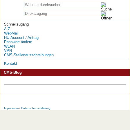
Schnellzugang
A-Z
WebMail
HU-Account
/
Antrag
Passwort ändern
WLAN
VPN
CMS-Stellenausschreibungen
Kontakt
CMS-Blog
Die
Die
Die
Die
Die
Die
HU
HU
HU
HU
RSS-
HU
Impressum
/
Datenschutzerklärung
bei
bei
bei
bei
Feeds
im
Facebook
Twitter
YouTube
iTunes
der
WWW
HU