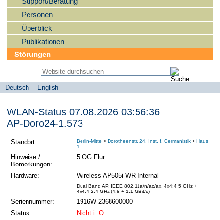
Support/Beratung
Personen
Überblick
Publikationen
Störungen
Deutsch
English
Sprachauswahl
search-menu
Humboldt-
WLAN-Status 07.08.2026 03:56:36
Universität
AP-Doro24-1.573
zu
Berlin
Standort:
Berlin-Mitte
>
Dorotheenstr. 24, Inst. f. Germanistik
>
Haus
1
-
Hinweise /
5.OG Flur
Computer-
Bemerkungen:
und
Hardware:
Wireless AP505i-WR Internal
Medienservice
Dual Band AP, IEEE 802.11a/n/ac/ax, 4x4:4 5 GHz +
4x4:4 2.4 GHz (4.8 + 1,1 GBit/s)
Seriennummer:
1916W-2368600000
Status:
Nicht i. O.