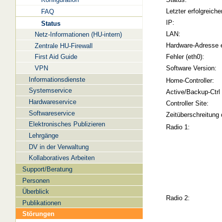
Letzter erfolgreiche
FAQ
IP:
Status
LAN:
Netz-Informationen (HU-intern)
Hardware-Adresse 
Zentrale HU-Firewall
Fehler (eth0):
First Aid Guide
Software Version:
VPN
Informationsdienste
Home-Controller:
Systemservice
Active/Backup-Ctrl
Hardwareservice
Controller Site:
Softwareservice
Zeitüberschreitung 
Elektronisches Publizieren
Radio 1:
Lehrgänge
DV in der Verwaltung
Kollaboratives Arbeiten
Support/Beratung
Personen
Überblick
Radio 2:
Publikationen
Störungen