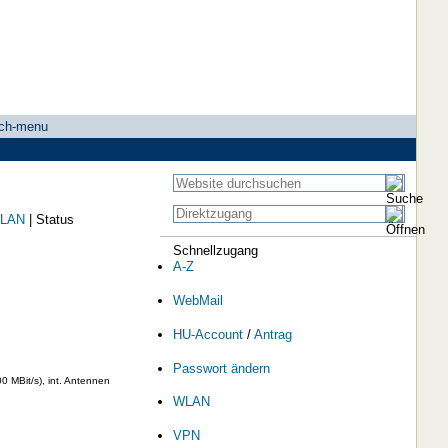
ch-menu
LAN
|
Status
Schnellzugang
A-Z
WebMail
HU-Account
/
Antrag
Passwort ändern
 MBit/s), int. Antennen
WLAN
VPN