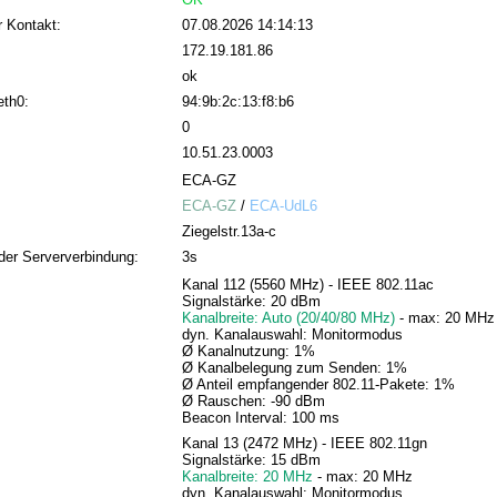
r Kontakt:
07.08.2026 14:14:13
172.19.181.86
ok
eth0:
94:9b:2c:13:f8:b6
0
10.51.23.0003
ECA-GZ
ECA-GZ
/
ECA-UdL6
Ziegelstr.13a-c
der Serververbindung:
3s
Kanal 112 (5560 MHz) - IEEE 802.11ac
Signalstärke: 20 dBm
Kanalbreite: Auto (20/40/80 MHz)
- max: 20 MHz
dyn. Kanalauswahl: Monitormodus
Ø Kanalnutzung: 1%
Ø Kanalbelegung zum Senden: 1%
Ø Anteil empfangender 802.11-Pakete: 1%
Ø Rauschen: -90 dBm
Beacon Interval: 100 ms
Kanal 13 (2472 MHz) - IEEE 802.11gn
Signalstärke: 15 dBm
Kanalbreite: 20 MHz
- max: 20 MHz
dyn. Kanalauswahl: Monitormodus