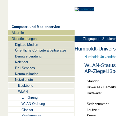
Computer- und Medienservice
Aktuelles
Navigation
Dienstleistungen
Zielgruppen
Studiere
Digitale Medien
Humboldt-Universi
Öffentliche Computerarbeitsplätze
Benutzerberatung
Humboldt-Universität
Kalender
WLAN-Status 
PKI-Services
AP-Ziegel13
Kommunikation
Netzdienste
Standort:
Backbone
Hinweise / Bemerk
WLAN
Hardware:
Einführung
WLAN-Ordnung
Seriennummer:
Glossar
Laufzeit:
Status:
Konfiguration