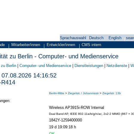
Sprachauswahl
Deutsch
English
sear
nde
Mitarbeiter/innen
Entwickler/innen
CMS intern
tät zu Berlin - Computer- und Medienservice
 zu Berlin
|
Computer- und Medienservice
|
Dienstleistungen
|
Netzdienste
|
W
07.08.2026 14:16:52
b-R414
Berlin-Mitte
>
Ziegelstr. / Johannisstr
>
Ziegelstr. 13b
ungen:
Wireless AP3915i-ROW Internal
Dual Band AP, IEEE 802.11a/b/g/n/ac, 2x2:2 MIMO (867 + 300
1842Y-1259400000
19 d 19:09:18 h
OK