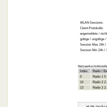
WLAN-Sessions:
Client-Protokolle:
angemeldete / nich
gültige / ungültige
Session Max 24h / 
Session Min 24h / 
Netzwerkschnittstell
Index
Radio / B
0
Radio 1 5
10
Radio 2 2
13
Radio 2 2