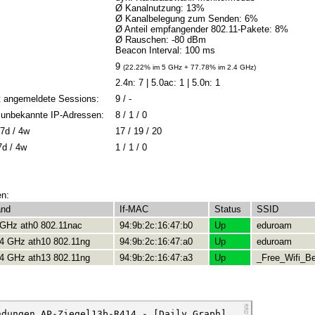
Ø Kanalnutzung: 13%
Ø Kanalbelegung zum Senden: 6%
Ø Anteil empfangender 802.11-Pakete: 8%
Ø Rauschen: -80 dBm
Beacon Interval: 100 ms
9
(22.22% im 5 GHz + 77.78% im 2.4 GHz)
2.4n: 7 | 5.0ac: 1 | 5.0n: 1
t angemeldete Sessions:
9 / -
 / unbekannte IP-Adressen:
8 / 1 / 0
7d / 4w
17 / 19 / 20
7d / 4w
1 / 1 / 0
en:
and
If-MAC
Status
SSID
 GHz ath0 802.11nac
94:9b:2c:16:47:b0
Up
eduroam
.4 GHz ath10 802.11ng
94:9b:2c:16:47:a0
Up
eduroam
.4 GHz ath13 802.11ng
94:9b:2c:16:47:a3
Up
_Free_Wifi_Be