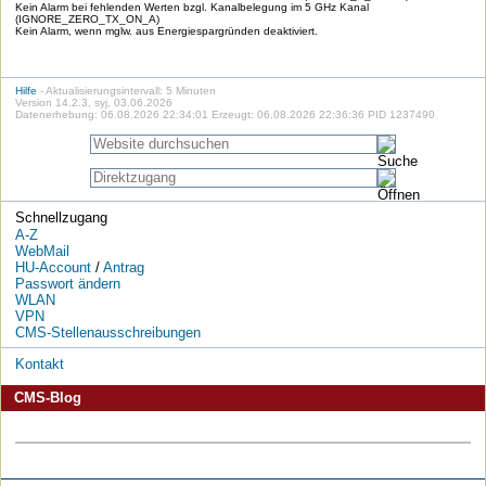
Kein Alarm bei fehlenden Werten bzgl. Kanalbelegung im 5 GHz Kanal
(IGNORE_ZERO_TX_ON_A)
Kein Alarm, wenn mglw. aus Energiespargründen deaktiviert.
Hilfe
- Aktualisierungsintervall: 5 Minuten
Version 14.2.3, syj, 03.06.2026
Datenerhebung: 06.08.2026 22:34:01 Erzeugt: 06.08.2026 22:36:36 PID 1237490
Schnellzugang
A-Z
WebMail
HU-Account
/
Antrag
Passwort ändern
WLAN
VPN
CMS-Stellenausschreibungen
Kontakt
CMS-Blog