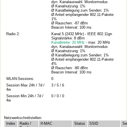
dyn. Kanalauswahl: Monitormodus
Ø Kanalnutzung: 1%
Ø Kanalbelegung zum Senden: 1%
Ø Anteil empfangender 802.11-Pakete:
1%
Ø Rauschen: -87 dBm
Beacon Interval: 100 ms
Radio 2:
Kanal 5 (2432 MHz) - IEEE 802.11gn
Signalstärke: 8 dBm
Kanalbreite: 20 MHz
- max: 20 MHz
dyn. Kanalauswahl: Monitormodus
Ø Kanalnutzung: 1%
Ø Kanalbelegung zum Senden: 1%
Ø Anteil empfangender 802.11-Pakete:
4%
Ø Rauschen: -80 dBm
Beacon Interval: 100 ms
WLAN-Sessions:
0
Session Max 24h / 7d /
3 / 5 / 6
4w
Session Min 24h / 7d /
0 / 0 / 0
4w
Netzwerkschnittstellen:
Index
Radio /
If-MAC
Status
SSID
Se