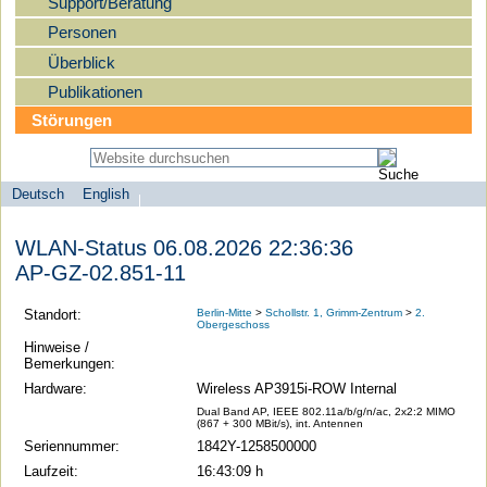
Support/Beratung
Personen
Überblick
Publikationen
Störungen
Deutsch
English
Sprachauswahl
search-menu
Humboldt-
WLAN-Status 06.08.2026 22:36:36
Universität
AP-GZ-02.851-11
zu
Berlin
Standort:
Berlin-Mitte
>
Schollstr. 1, Grimm-Zentrum
>
2.
Obergeschoss
-
Hinweise /
Computer-
Bemerkungen:
und
Hardware:
Wireless AP3915i-ROW Internal
Medienservice
Dual Band AP, IEEE 802.11a/b/g/n/ac, 2x2:2 MIMO
(867 + 300 MBit/s), int. Antennen
Seriennummer:
1842Y-1258500000
Laufzeit:
16:43:09 h