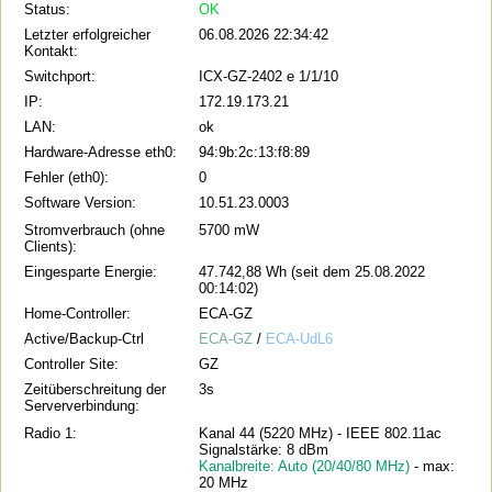
Status:
OK
Letzter erfolgreicher
06.08.2026 22:34:42
Kontakt:
Switchport:
ICX-GZ-2402 e 1/1/10
IP:
172.19.173.21
LAN:
ok
Hardware-Adresse eth0:
94:9b:2c:13:f8:89
Fehler (eth0):
0
Software Version:
10.51.23.0003
Stromverbrauch (ohne
5700 mW
Clients):
Eingesparte Energie:
47.742,88 Wh (seit dem 25.08.2022
00:14:02)
Home-Controller:
ECA-GZ
Active/Backup-Ctrl
ECA-GZ
/
ECA-UdL6
Controller Site:
GZ
Zeitüberschreitung der
3s
Serververbindung:
Radio 1:
Kanal 44 (5220 MHz) - IEEE 802.11ac
Signalstärke: 8 dBm
Kanalbreite: Auto (20/40/80 MHz)
- max:
20 MHz