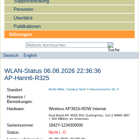
Support/Beratung
Personen
Überblick
Publikationen
Störungen
Deutsch
English
Sprachauswahl
search-menu
Humboldt-
WLAN-Status 06.08.2026 22:36:36
Universität
AP-Hann6-R325
zu
Berlin
Standort:
Berlin-Mitte, Campus Nord
>
Hannoversche Str. 6
-
Hinweise /
Bemerkungen:
Computer-
Hardware:
Wireless AP3915i-ROW Internal
und
Dual Band AP, IEEE 802.11a/b/g/n/ac, 2x2:2 MIMO (867
Medienservice
+ 300 MBit/s), int. Antennen
Seriennummer:
1842Y-1234300000
Status:
Nicht i. O.