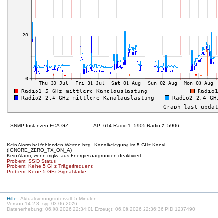
SNMP Instanzen ECA-GZ
AP: 614 Radio 1: 5905 Radio 2: 5906
Kein Alarm bei fehlenden Werten bzgl. Kanalbelegung im 5 GHz Kanal
(IGNORE_ZERO_TX_ON_A)
Kein Alarm, wenn mglw. aus Energiespargründen deaktiviert.
Problem: SSID Status
Problem: Keine 5 GHz Trägerfrequenz
Problem: Keine 5 GHz Signalstärke
Hilfe
- Aktualisierungsintervall: 5 Minuten
Version 14.2.3, syj, 03.06.2026
Datenerhebung: 06.08.2026 22:34:01 Erzeugt: 06.08.2026 22:36:36 PID 1237490