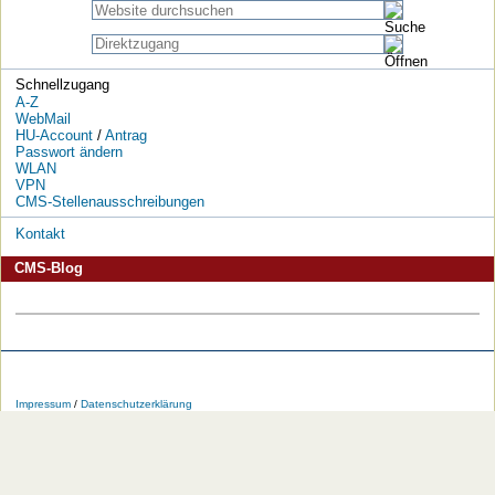
Schnellzugang
A-Z
WebMail
HU-Account
/
Antrag
Passwort ändern
WLAN
VPN
CMS-Stellenausschreibungen
Kontakt
CMS-Blog
Die
Die
Die
Die
Die
Die
HU
HU
HU
HU
RSS-
HU
Impressum
/
Datenschutzerklärung
bei
bei
bei
bei
Feeds
im
Facebook
Twitter
YouTube
iTunes
der
WWW
HU