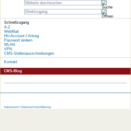
Schnellzugang
A-Z
WebMail
HU-Account
/
Antrag
Passwort ändern
WLAN
VPN
CMS-Stellenausschreibungen
Kontakt
CMS-Blog
Die
Die
Die
Die
Die
Die
HU
HU
HU
HU
RSS-
HU
Impressum
/
Datenschutzerklärung
bei
bei
bei
bei
Feeds
im
Facebook
Twitter
YouTube
iTunes
der
WWW
HU