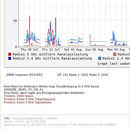
SNMP Instanzen ECA-ESZ
AP: 151 Radio 1: 2201 Radio 2: 2202
Kein Alarm bei fehlenden Werten bzgl. Kanalbelegung im 5 GHz Kanal
(IGNORE_ZERO_TX_ON_A)
Kein Alarm, wenn mglw. aus Energiespargründen deaktiviert.
Problem: SSID Status
Problem: Keine 5 GHz Trägerfrequenz
Problem: Keine 5 GHz Signalstärke
Hilfe
- Aktualisierungsintervall: 5 Minuten
Version 14.2.3, syj, 03.06.2026
Datenerhebung: 07.08.2026 01:14:01 Erzeugt: 07.08.2026 01:16:41 PID 1289926