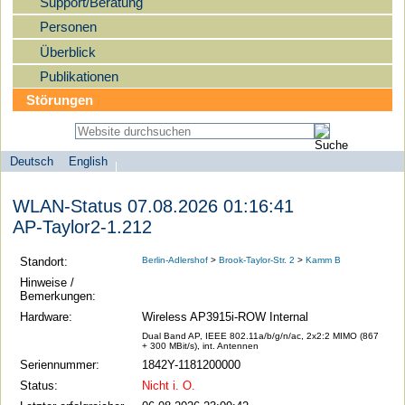
Support/Beratung
Personen
Überblick
Publikationen
Störungen
Deutsch
English
Sprachauswahl
search-menu
Humboldt-
WLAN-Status 07.08.2026 01:16:41
Universität
AP-Taylor2-1.212
zu
Berlin
Standort:
Berlin-Adlershof
>
Brook-Taylor-Str. 2
>
Kamm B
-
Hinweise /
Bemerkungen:
Computer-
Hardware:
Wireless AP3915i-ROW Internal
und
Dual Band AP, IEEE 802.11a/b/g/n/ac, 2x2:2 MIMO (867
Medienservice
+ 300 MBit/s), int. Antennen
Seriennummer:
1842Y-1181200000
Status:
Nicht i. O.