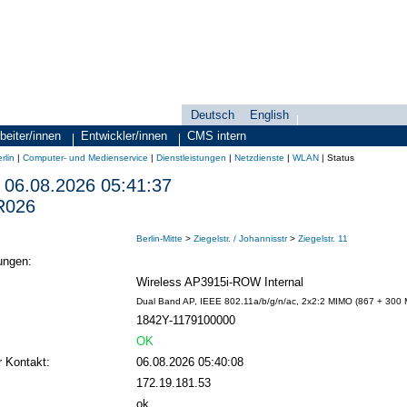
Deutsch
English
Sprachauswahl
search-menu
beiter/innen
Entwickler/innen
CMS intern
rlin
|
Computer- und Medienservice
|
Dienstleistungen
|
Netzdienste
|
WLAN
|
Status
06.08.2026 05:41:37
R026
Berlin-Mitte
>
Ziegelstr. / Johannisstr
>
Ziegelstr. 11
ungen:
Wireless AP3915i-ROW Internal
Dual Band AP, IEEE 802.11a/b/g/n/ac, 2x2:2 MIMO (867 + 300 MB
1842Y-1179100000
OK
r Kontakt:
06.08.2026 05:40:08
172.19.181.53
ok