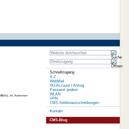
Schnellzugang
A-Z
WebMail
HU-Account
/
Antrag
Passwort ändern
WLAN
it/s), int. Antennen
VPN
CMS-Stellenausschreibungen
Kontakt
CMS-Blog