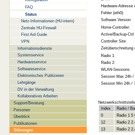
Hardware-Adresse 
FAQ
Fehler (eth0):
Status
Software Version:
Netz-Informationen (HU-intern)
Home-Controller:
Zentrale HU-Firewall
Active/Backup-Ctrl
First Aid Guide
Controller Site:
VPN
Zeitüberschreitung 
Informationsdienste
Systemservice
Radio 1:
Hardwareservice
Radio 2:
Softwareservice
WLAN-Sessions:
Elektronisches Publizieren
Session Max 24h / 
Lehrgänge
Session Min 24h / 
DV in der Verwaltung
Kollaboratives Arbeiten
Netzwerkschnittstell
Support/Beratung
Index
Radio / B
Personen
0
Radio 1 5
Überblick
12
Radio 2 2
Publikationen
13
Radio 2 2
Störungen