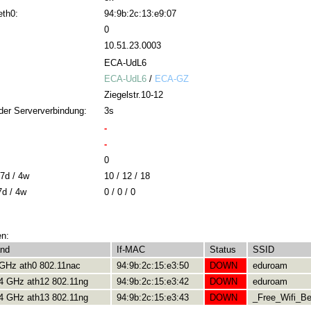
eth0:
94:9b:2c:13:e9:07
0
10.51.23.0003
ECA-UdL6
ECA-UdL6
/
ECA-GZ
Ziegelstr.10-12
der Serververbindung:
3s
-
-
0
7d / 4w
10 / 12 / 18
7d / 4w
0 / 0 / 0
en:
and
If-MAC
Status
SSID
 GHz ath0 802.11nac
94:9b:2c:15:e3:50
DOWN
eduroam
.4 GHz ath12 802.11ng
94:9b:2c:15:e3:42
DOWN
eduroam
.4 GHz ath13 802.11ng
94:9b:2c:15:e3:43
DOWN
_Free_Wifi_Ber