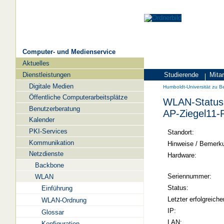
Computer- und Medienservice
Aktuelles
Navigation
Dienstleistungen
Studierende
Mitar
Zielgruppen
Humboldt-
Digitale Medien
Humboldt-Universität zu Be
Universität
Öffentliche Computerarbeitsplätze
WLAN-Status 
zu
Benutzerberatung
AP-Ziegel11-
Berlin
Kalender
PKI-Services
-
Standort:
Kommunikation
Computer-
Hinweise / Bemerk
Netzdienste
und
Hardware:
Backbone
Medienservice
Seriennummer:
WLAN
Status:
Einführung
Letzter erfolgreiche
WLAN-Ordnung
IP:
Glossar
LAN:
Konfiguration