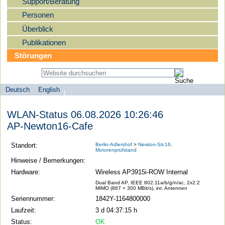
Support/Beratung
Personen
Überblick
Publikationen
Störungen
Deutsch
English
Sprachauswahl
search-menu
Humboldt-
WLAN-Status 06.08.2026 10:26:46
Universität
AP-Newton16-Cafe
zu
Berlin
Standort:
Berlin-Adlershof
>
Newton-Str.16,
Motorenprüfstand
-
Hinweise / Bemerkungen:
Computer-
Hardware:
Wireless AP3915i-ROW Internal
und
Dual Band AP, IEEE 802.11a/b/g/n/ac, 2x2:2
MIMO (867 + 300 MBit/s), int. Antennen
Medienservice
Seriennummer:
1842Y-1164800000
Laufzeit:
3 d 04:37:15 h
Status:
OK