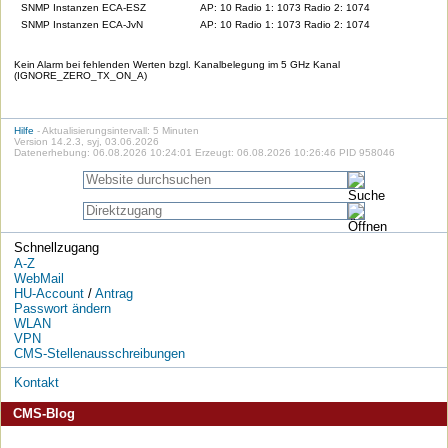
SNMP Instanzen ECA-ESZ
AP: 10 Radio 1: 1073 Radio 2: 1074
SNMP Instanzen ECA-JvN
AP: 10 Radio 1: 1073 Radio 2: 1074
Kein Alarm bei fehlenden Werten bzgl. Kanalbelegung im 5 GHz Kanal
(IGNORE_ZERO_TX_ON_A)
Hilfe
- Aktualisierungsintervall: 5 Minuten
Version 14.2.3, syj, 03.06.2026
Datenerhebung: 06.08.2026 10:24:01 Erzeugt: 06.08.2026 10:26:46 PID 958046
Schnellzugang
A-Z
WebMail
HU-Account
/
Antrag
Passwort ändern
WLAN
VPN
CMS-Stellenausschreibungen
Kontakt
CMS-Blog