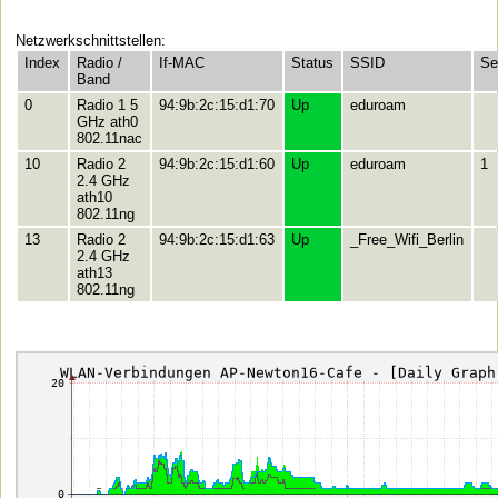
Netzwerkschnittstellen:
Index
Radio /
If-MAC
Status
SSID
Se
Band
0
Radio 1 5
94:9b:2c:15:d1:70
Up
eduroam
GHz ath0
802.11nac
10
Radio 2
94:9b:2c:15:d1:60
Up
eduroam
1
2.4 GHz
ath10
802.11ng
13
Radio 2
94:9b:2c:15:d1:63
Up
_Free_Wifi_Berlin
2.4 GHz
ath13
802.11ng