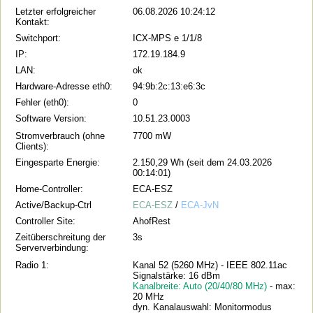
Letzter erfolgreicher
06.08.2026 10:24:12
Kontakt:
Switchport:
ICX-MPS e 1/1/8
IP:
172.19.184.9
LAN:
ok
Hardware-Adresse eth0:
94:9b:2c:13:e6:3c
Fehler (eth0):
0
Software Version:
10.51.23.0003
Stromverbrauch (ohne
7700 mW
Clients):
Eingesparte Energie:
2.150,29 Wh (seit dem 24.03.2026
00:14:01)
Home-Controller:
ECA-ESZ
Active/Backup-Ctrl
ECA-ESZ
/
ECA-JvN
Controller Site:
AhofRest
Zeitüberschreitung der
3s
Serververbindung:
Radio 1:
Kanal 52 (5260 MHz) - IEEE 802.11ac
Signalstärke: 16 dBm
Kanalbreite: Auto (20/40/80 MHz)
- max:
20 MHz
dyn. Kanalauswahl: Monitormodus