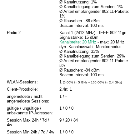
Ø Kanalnutzung: 1%
Ø Kanalbelegung zum Senden: 1%
Ø Anteil empfangender 802.11-Pakete:
1%
Ø Rauschen: -86 dBm
Beacon Interval: 100 ms
Radio 2:
Kanal 1 (2412 MHz) - IEEE 802.11gn
Signalstärke: 15 dBm
Kanalbreite: 20 MHz
- max: 20 MHz
dyn. Kanalauswahl: Monitormodus
Ø Kanalnutzung: 33%
Ø Kanalbelegung zum Senden: 29%
Ø Anteil empfangender 802.11-Pakete:
5%
Ø Rauschen: -84 dBm
Beacon Interval: 100 ms
WLAN-Sessions:
1
(0.00% im 5 GHz + 100.00% im 2.4 GHz)
Client-Protokolle:
2.4n: 1
angemeldete / nicht
1 / -
angemeldete Sessions:
gültige / ungültige /
1 / 0 / 0
unbekannte IP-Adressen:
Session Max 24h / 7d /
9 / 20 / 84
4w
Session Min 24h / 7d / 4w
1 / 0 / 0