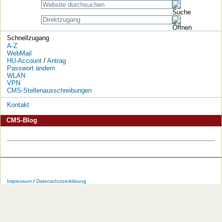
Schnellzugang
A-Z
WebMail
HU-Account
/
Antrag
Passwort ändern
WLAN
VPN
CMS-Stellenausschreibungen
Kontakt
CMS-Blog
Die
Die
Die
Die
Die
Die
HU
HU
HU
HU
RSS-
HU
Impressum
/
Datenschutzerklärung
bei
bei
bei
bei
Feeds
im
Facebook
Twitter
YouTube
iTunes
der
WWW
HU