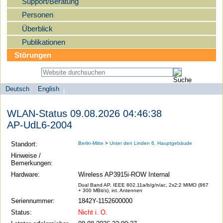
Support/Beratung
Personen
Überblick
Publikationen
Störungen
Deutsch
English
Sprachauswahl
search-menu
Humboldt-
WLAN-Status 09.08.2026 04:46:38
Universität
AP-UdL6-2004
zu
Berlin
Standort:
Berlin-Mitte
>
Unter den Linden 6, Hauptgebäude
-
Hinweise /
Bemerkungen:
Computer-
Hardware:
Wireless AP3915i-ROW Internal
und
Dual Band AP, IEEE 802.11a/b/g/n/ac, 2x2:2 MIMO (867
Medienservice
+ 300 MBit/s), int. Antennen
Seriennummer:
1842Y-1152600000
Status:
Nicht i. O.