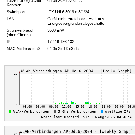
Letzter erfolgreicher
08.08.2026 22:09:27
Kontakt:
Switchport:
ICX-UdL6-3016 e 3/1/24
LAN:
Gerät nicht erreichbar - Evtl. aus
Energiespargründen abgeschaltet.
Stromverbrauch
5600 mW
(ohne Clients):
IP:
172.19.186.132
MAC-Address eth0:
94:9b:2c:13:e3:da