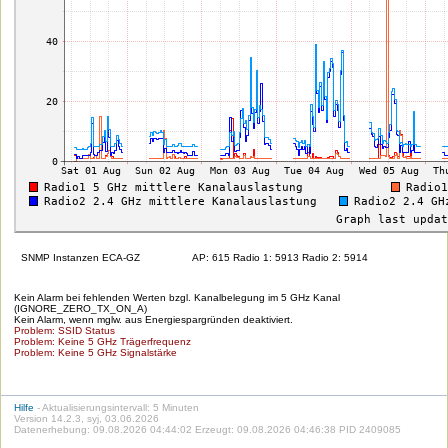
SNMP Instanzen ECA-GZ
AP: 615 Radio 1: 5913 Radio 2: 5914
Kein Alarm bei fehlenden Werten bzgl. Kanalbelegung im 5 GHz Kanal
(IGNORE_ZERO_TX_ON_A)
Kein Alarm, wenn mglw. aus Energiespargründen deaktiviert.
Problem: SSID Status
Problem: Keine 5 GHz Trägerfrequenz
Problem: Keine 5 GHz Signalstärke
Hilfe
- Aktualisierungsintervall: 5 Minuten
Version 14.2.3, syj, 03.06.2026
Datenerhebung: 09.08.2026 04:44:02 Erzeugt: 09.08.2026 04:46:38 PID 2409085